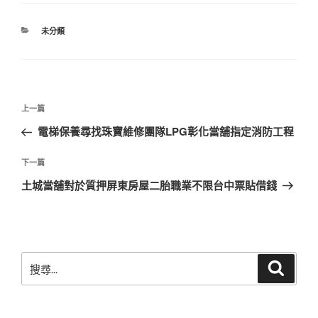
分
未分類
類
文
上
上一篇
章
一
電梯保養尋找珠寶維修團隊LPG彰化當舖指定消防工程
導
篇
覽
文
下
下一篇
章
一
土城當舖對於質押屏東房屋二胎職業不限台中票貼借錢
篇
文
章
搜
搜
尋
尋
關
鍵