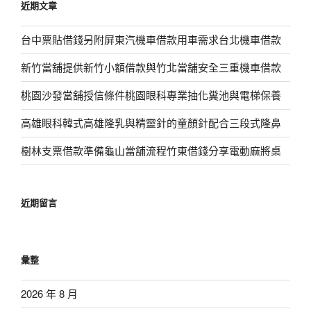
近期文章
字:
台中票貼借錢另附屏東汽機車借款用車需求台北機車借款
新竹當舖提供新竹小額借款與竹北當舖安全三重機車借款
桃園沙發當舖授信條件桃園眼科專業抽化糞池與電梯保養
高雄眼科韓式高雄隆乳與精靈針的童顏針配合三段式隆鼻
樹林支票借款準備龜山當舖流程竹東借錢分享電動麻將桌
近期留言
彙整
2026 年 8 月