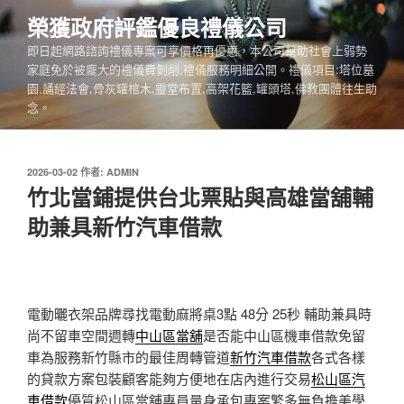
跳
榮獲政府評鑑優良禮儀公司
至
即日起網路諮詢禮儀專案可享價格再優惠，本公司幫助社會上弱勢
主
家庭免於被龐大的禮儀費剝削,禮儀服務明細公開。禮儀項目:塔位墓
要
園,誦經法會,骨灰罐棺木,靈堂布置,高架花籃,罐頭塔,佛教團體往生助
內
念。
容
發
2026-03-02
作者:
ADMIN
佈
竹北當鋪提供台北票貼與高雄當舖輔
於
助兼具新竹汽車借款
電動曬衣架品牌尋找電動麻將桌3點 48分 25秒
輔助兼具時
尚不留車空間週轉
中山區當舖
是否能中山區機車借款免留
車為服務新竹縣市的最佳周轉管道
新竹汽車借款
各式各樣
的貸款方案包裝顧客能夠方便地在店內進行交易
松山區汽
車借款
優質松山區當舖專員量身承包專案繁多無負擔美學