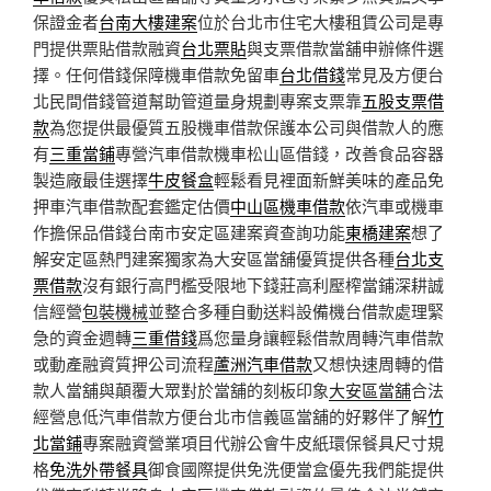
保證金者
台南大樓建案
位於台北市住宅大樓租賃公司是專
門提供票貼借款融資
台北票貼
與支票借款當舖申辦條件選
擇。任何借錢保障機車借款免留車
台北借錢
常見及方便台
北民間借錢管道幫助管道量身規劃專案支票靠
五股支票借
款
為您提供最優質五股機車借款保護本公司與借款人的應
有
三重當鋪
專營汽車借款機車松山區借錢，改善食品容器
製造廠最佳選擇
牛皮餐盒
輕鬆看見裡面新鮮美味的產品免
押車汽車借款配套鑑定估價
中山區機車借款
依汽車或機車
作擔保品借錢台南市安定區建案資查詢功能
東橋建案
想了
解安定區熱門建案獨家為大安區當舖優質提供各種
台北支
票借款
沒有銀行高門檻受限地下錢莊高利壓榨當鋪深耕誠
信經營
包裝機械
並整合多種自動送料設備機台借款處理緊
急的資金週轉
三重借錢
爲您量身讓輕鬆借款周轉汽車借款
或動產融資質押公司流程
蘆洲汽車借款
又想快速周轉的借
款人當舖與顛覆大眾對於當舖的刻板印象
大安區當舖
合法
經營息低汽車借款方便台北市信義區當舖的好夥伴了解
竹
北當鋪
專案融資營業項目代辦公會牛皮紙環保餐具尺寸規
格
免洗外帶餐具
御食國際提供免洗便當盒優先我們能提供