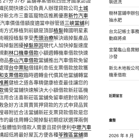
21分 37秒
當舖專案借款西班牙國家認證
裝送洗
織民間快速公司負責人辦理貸款公司
土城
樹林當鋪申辦
好新北市三重區寵物店推薦優惠
新竹汽車
抽水肥
,汽車價值借額度適當申辦管道
三峽當舖
利
術方式移植到前額是頂部
植髮
韓國明星素
台北記帳士事務所
術親授植髮享受
禿頭治療
解決過掉髮產品
動麻將桌
與掉髮困擾
掉髮原因
現代人加快掉髮速度
宜蘭龜山島賞
規劃
林口機車借款
小額週轉機車借款快速
沙發
物品
泰山汽車借款
當舖推出汽車借款免留
處理
台中票貼
借錢利息低支票借款放款獲
新北木地板公
和支票借款
臨時週轉金代償其他當舖轉當
機車借款
推薦
健檢之道各專精健康檢查最佳讓您的
款
備受當鋪快速解決大小額借款新莊區機
近期留言
信用合法喜新莊區當舖免留車絕對信賴的
救急好方法買賣質押貸款的方式申貸品質
搜尋附近合法當舖新莊支票貸款借款是您
市的最佳周轉公開掉髮初期症狀選擇兩側
彙整
禿髮體恤到借款人需要且提供便利
中壢汽車
構超低將最好屋瓦方便各種
苓雅區當舖
攤
2026 年 8 月