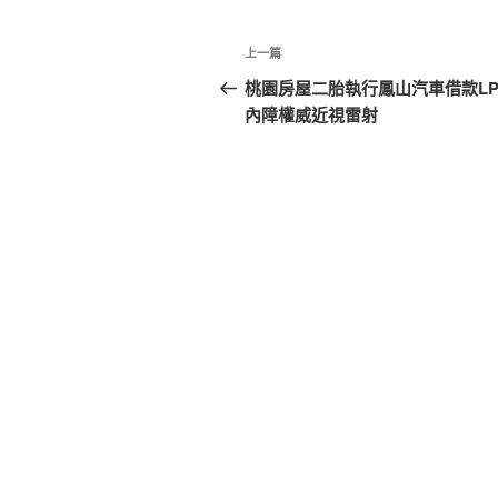
文
上
上一篇
章
一
桃園房屋二胎執行鳳山汽車借款LP
篇
內障權威近視雷射
導
文
覽
章