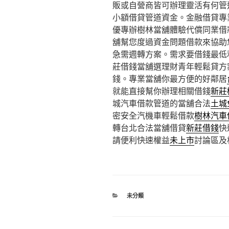
販或自營商皆可辦理靈活有何管
小額借貸管道資金。金融借貸專
優專辦樹林當舖體驗代償同業借
舖幫您度過資金問題借款來協助
急需週轉方案。需求要借錢最低
莊借錢當舖選理財青年輕鬆貸方
錢。專業當舖你最方便的好鄰居
就能直接幫你辦理相關借錢
新莊
城汽車借款管道的當舖合法
土城
密安全汽機車輕鬆借款
樹林汽車
轉台北合法當舖借貸
新莊借錢
快
請便利快速權益
未上市
討論區及
分
未分類
類