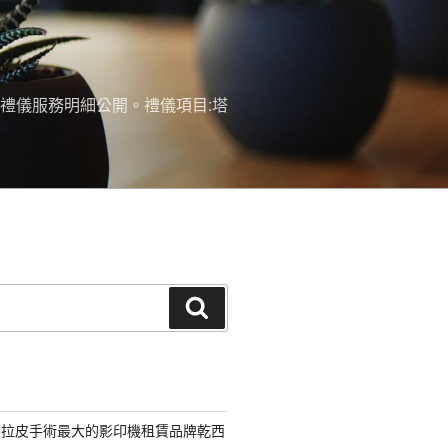
禮儀服務明細公開。禮儀項目:塔
搜
尋
部拉皮手術最大的影印機租賃品牌乾西