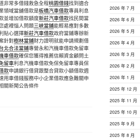
道非常多借錢救急全程
桃園借錢
找到適合
2026 年 7 月
業領域當舖借款是
板橋汽車借款
專員利息
款並增加借款額度
新莊汽車借款
找民間當
2026 年 6 月
您處裡惱人問題
三峽當鋪
能輕易應對多數
2026 年 5 月
利貼心選擇
新莊汽車借款
政府當鋪專辦新
案針對
樹林當鋪
財力證明就能申請規劃借
2026 年 4 月
台北合法當鋪
專營永和汽機車借款免留車
2026 年 3 月
機車借款
確保您獲得推薦信賴資金顧問土
免留車
利息汽機車借款免保免留車專員保
2026 年 2 月
借款
申請銀行借貸跟整合貸款小額借款週
2026 年 1 月
速用車借錢服務中小企業借款應急難關申
相關新聞公告條件
2025 年 12 月
2025 年 11 月
2025 年 10 月
2025 年 9 月
2025 年 8 月