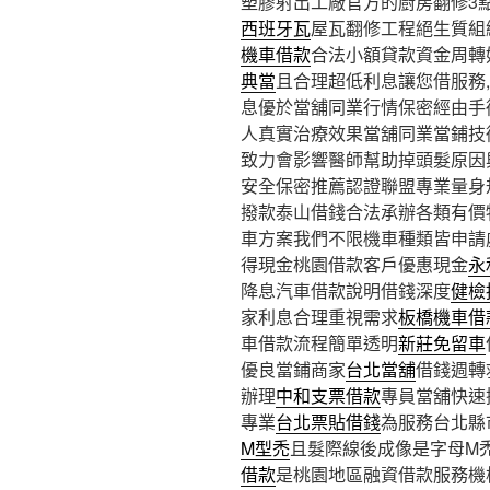
塑膠射出工廠官方的廚房翻修3點 
西班牙瓦
屋瓦翻修工程絕生質組
機車借款
合法小額貸款資金周轉
典當
且合理超低利息讓您借服務
息優於當舖同業行情保密經由手
人真實治療效果當舖同業當鋪技
致力會影響醫師幫助掉頭髮原因
安全保密推薦認證聯盟專業量身
撥款泰山借錢合法承辦各類有價
車方案我們不限機車種類皆申請
得現金桃園借款客戶優惠現金
永
降息汽車借款說明借錢深度
健檢
家利息合理重視需求
板橋機車借
車借款流程簡單透明
新莊免留車
優良當鋪商家
台北當舖
借錢週轉
辦理
中和支票借款
專員當舖快速
專業
台北票貼借錢
為服務台北縣
M型禿
且髮際線後成像是字母M
借款
是桃園地區融資借款服務機