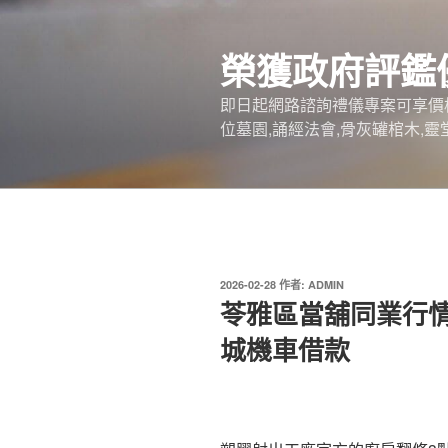
跳
至
榮獲政府評鑑
主
要
即日起網路諮詢禮儀專案可享價
內
位墓園,誦經法會,骨灰罐棺木,靈
容
發
2026-02-28
作者:
ADMIN
佈
苓雅區當舖同業行
於
城機車借款