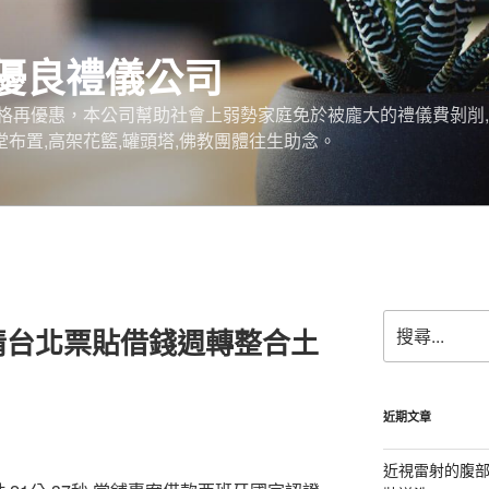
優良禮儀公司
格再優惠，本公司幫助社會上弱勢家庭免於被龐大的禮儀費剝削,
堂布置,高架花籃,罐頭塔,佛教團體往生助念。
搜
情台北票貼借錢週轉整合土
尋
關
鍵
字:
近期文章
近視雷射的腹