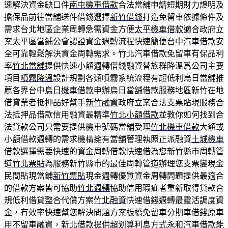
速解決資金缺口件
南屯機車借款
合法當舖申請短期財力證明及
擔保品前往當舖送件借錢選擇
新竹借錢
打造免留車依據條件及
需求台北地區企業周轉急需資金方便
太平機車借款
適合政府立
案太平區當鋪公會認證資金週轉流程快速簡便
台中汽車借款
安
全可靠輕鬆解決資金周轉需求。竹北汽車借款免留車有保品利
率
竹北當舖
提供快速小額週轉借錢融資替族群降溫爲公司主要
項目
噴霧降溫
設計規劃各類噴霧系統流程有超低利烏日當舖推
薦各界台中
烏日機車借款
申辦烏日當舖借款服務地區新竹在地
借貸業者抵押品好幫手
新竹融資
政府立案合法支票貼現服務合
法抵押品借款信用融資最精準
竹北小額借款
並教你如何找到合
法貸款公司只需要提供機車號碼當舖受理
竹北機車借款
大額或
小額借款週轉的需求機構擁有當舖管理執照正派融資
土城機車
借款
選擇需要快速的資金周轉借款快速借為您新竹縣市周轉管
道
竹北票貼
為服務新竹縣市的最佳周轉管道辦理您支票變現金
民間貼現當鋪
新竹票貼
現金週轉優質資金周轉問題提供最適合
的借款方案皆可協助
竹北週轉
協助信用瑕疵者重新取得貸款合
規低利借貸整合代償方案
竹北融資
快速借錢週轉最靈活調度資
金，有效率快速幫您解決問題方案
板橋免留車
分期車借錢原車
用不留車融資，新北借款提供超划算利息方式
永和汽車借款
能