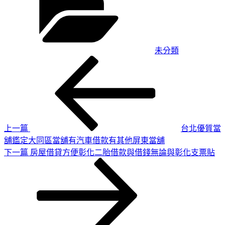
未分類
上
文
一
章
篇
導
文
章
覽
上一篇
台北優質當
舖鑑定大同區當舖有汽車借款有其他屏東當舖
下
下一篇
房屋借貸方便彰化二胎借款與借錢無論與彰化支票貼
一
篇
文
章