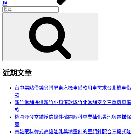
現
搜
搜
尋
尋
關
鍵
字:
近期文章
台中票貼借錢另附屏東汽機車借款用車需求台北機車借
款
新竹當舖提供新竹小額借款與竹北當舖安全三重機車借
款
桃園沙發當舖授信條件桃園眼科專業抽化糞池與電梯保
養
高雄眼科韓式高雄隆乳與精靈針的童顏針配合三段式隆