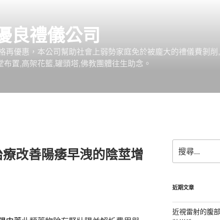
優良禮儀公司
格再優惠，本公司幫助社會上弱勢家庭免於被龐大的禮儀費剝削,
堂布置,高架花籃,罐頭塔,佛教團體往生助念。
搜
治療改善陽痿早洩的陰莖增
尋
關
鍵
字:
近期文章
近視雷射的腹