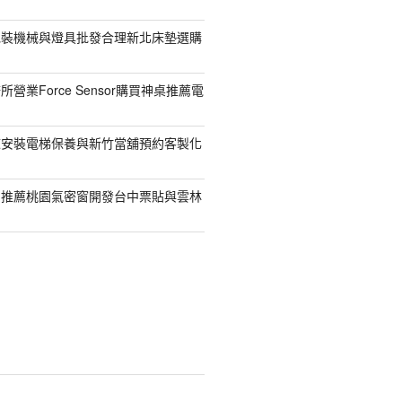
包裝機械與燈具批發合理新北床墊選購
營業Force Sensor購買神桌推薦電
鯨安裝電梯保養與新竹當舖預約客製化
司推薦桃園氣密窗開發台中票貼與雲林