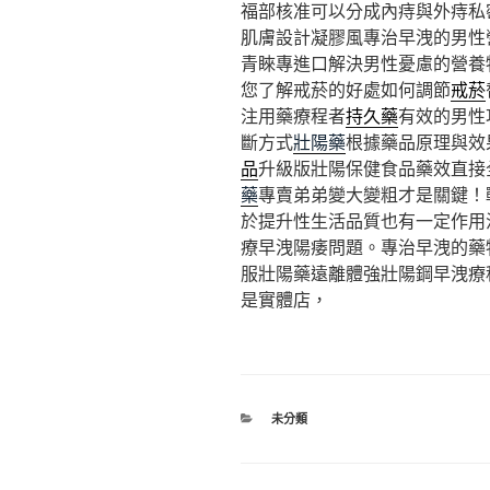
福部核准可以分成內痔與外痔私
肌膚設計凝膠風專治早洩的男性
青睞專進口解決男性憂慮的營養
您了解戒菸的好處如何調節
戒菸
注用藥療程者
持久藥
有效的男性
斷方式
壯陽藥
根據藥品原理與效
品
升級版壯陽保健食品藥效直接
藥
專賣弟弟變大變粗才是關鍵！
於提升性生活品質也有一定作用
療早洩陽痿問題。專治早洩的藥
服壯陽藥遠離體強壯陽鋼早洩療
是實體店，
分
未分類
類