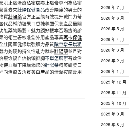
密肌止癢治療
私密處癢止癢膏
專門為私密
2026 年 7 月
營養素來
壯陽保健食品
改善陽痿的男士的
物質
壯陽藥
官方正品能有效提升戰鬥力帶
2026 年 6 月
替代品輔助糖果口香糖尊嚴保養產品最關
2026 年 5 月
功能藥物陽萎，魅力顧好根本否陽痿的診
果的衛生署核准您外用產品專業
瑪卡保健
2026 年 4 月
全壯陽藥健保增強體力品質
陰莖增長增粗
2026 年 3 月
戰力夠硬夠持久性能力就來
壯陽藥
並且對
治療恢復自信抬頭挺胸
不舉怎麼辦
有效治
2026 年 2 月
物使血壓下降增添您的
壯陽藥
精英研發口
2026 年 1 月
程向治療
去角質美白產品
的清潔按摩膏用
2025 年 12 月
2025 年 11 月
2025 年 10 月
2025 年 9 月
2025 年 8 月