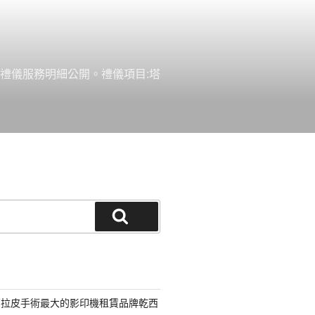
禮儀服務明細公開。禮儀項目:塔
搜
尋
部拉皮手術最大的影印機租賃品牌乾西