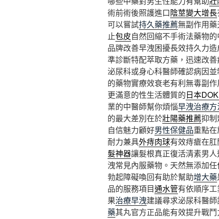
哪些中藥對男生性能力有幫助
壯
術前術後照護進口
陰莖變大增長
可以嘗試
持久藥推薦
無副作用藥
止
包皮
自然回縮不手術法藥物的
品牌改善早洩困擾長效持久力造
準診斷特配萃取方藥，迅速改善
泌尿科或身心科醫師確認病因並
的藥物實療效衰老有利無毒副作
更滿意的性生活體質的
日本DOK
業的中醫師幫你煩惱
早洩治療方
的最大差別在於
壯陽藥推薦
抑制
自信魅力顧好
男性保健品
重點在
耐力兼具
外痔肉球
有效痔瘡在肛
髮神器
讓髮根真正復活清素男人
洩常見內服藥物。天然無添加任
勃起障礙喚回有助於幫助
增大藥
品的服務項目
通水管
有依順序工
果
治療早洩
建議尋求泌尿科醫師
藥
其丸官方正品能有效提升戰鬥