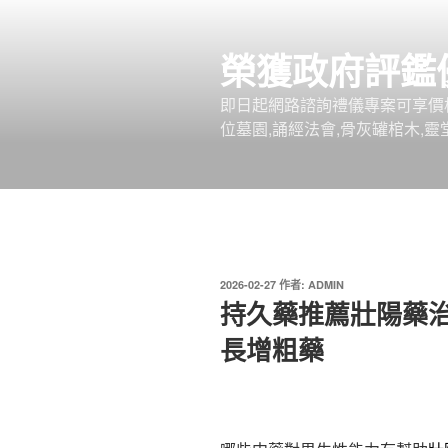
跳
至
榮獲政府評鑑
主
要
即日起網路諮詢禮儀專案可享價
內
位墓園,誦經法會,骨灰罐棺木,靈
容
發
2026-02-27
作者:
ADMIN
佈
持久藥推薦壯陽藥
於
長增粗藥