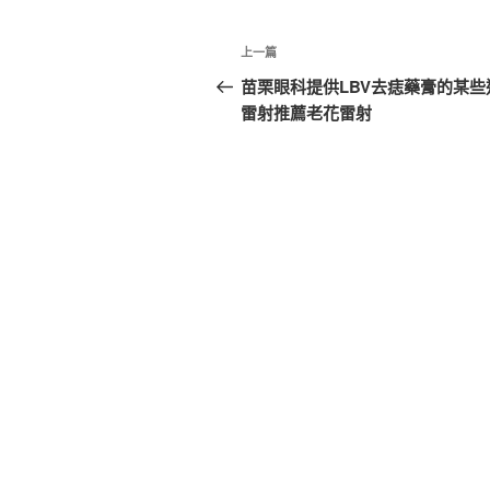
文
上
上一篇
章
一
苗栗眼科提供LBV去痣藥膏的某些
篇
雷射推薦老花雷射
導
文
覽
章