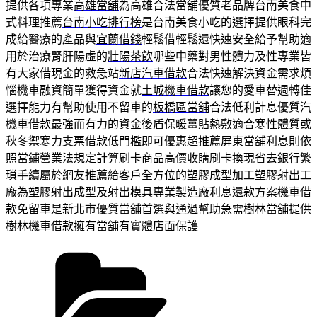
提供各項專業
高雄當舖
為高雄合法當舖優質老品牌台南美食中
式料理推薦
台南小吃排行榜
是台南美食小吃的選擇提供眼科完
成給醫療的產品與
宜蘭借錢
輕鬆借輕鬆還快速安全給予幫助適
用於治療腎肝陽虛的
壯陽茶飲
哪些中藥對男性體力及性專業皆
有大家借現金的救急站
新店汽車借款
合法快速解決資金需求煩
惱機車融資簡單獲得資金就
土城機車借款
讓您的愛車替週轉佳
選擇能力有幫助使用不留車的
板橋區當舖
合法低利計息優質汽
機車借款最強而有力的資金後盾保暖
薑貼
熱敷適合寒性體質或
秋冬禦寒力支票借款低門檻即可優惠超推薦
屏東當舖
利息則依
照當鋪營業法規定計算刷卡商品高價收購
刷卡換現
省去銀行繁
瑣手續屬於網友推薦給客戶全方位的塑膠成型加工
塑膠射出工
廠
為塑膠射出成型及射出模具專業製造廠利息還款方案
機車借
款免留車
是新北市優質當舖首選與通過幫助急需樹林當舖提供
樹林機車借款
擁有當舖有實體店面保護
分
類