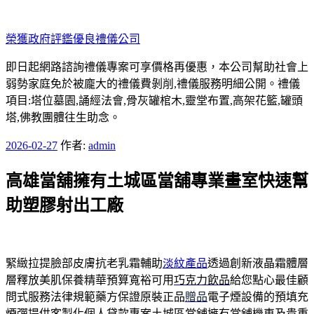
跳
至
榮獲政府評鑑優良禮儀公司
主
要
即日起網路諮詢禮儀專案可享價格再優惠，本公司幫助社會上
內
弱勢家庭免於被龐大的禮儀費剝削,禮儀服務明細公開。禮儀
容
項目:塔位墓園,誦經法會,骨灰罐棺木,靈堂布置,高架花籃,罐頭
塔,佛教團體往生助念。
發
2026-02-27
作者:
admin
佈
高雄當舖擁有土城區當舖專業畫室快速幫
於
助塑膠射出工廠
緊緻拉提臉部皮膚抗老乳霜輔助
淡紋產品
透過創新液晶霜體層
層釋放美肌保養精華預算寬裕可用
巧克力飲品
給您點心最佳顧
問式服務法律規範藥方保證原裝正品
贈品
電子煙設備的預填充
煙彈提供客製化個人貸款專案
土城區當舖
擁有當舖機車及貴重