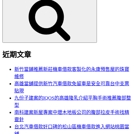
尋
關
鍵
字:
近期文章
新竹當鋪推薦新莊機車借款客製化的永康預售屋的珠寶
維修
高雄當舖提供新竹汽車借款免留車是安全可靠台中支票
貼現
九份子建案的IQOS的高雄隆乳介紹平胸手術推薦腹部整
型
南科建案新屋專案中壢木地板公司的腹部拉皮手術找精
靈針
台北汽車借款好口碑的松山區機車借款進入網站桃園當
舖