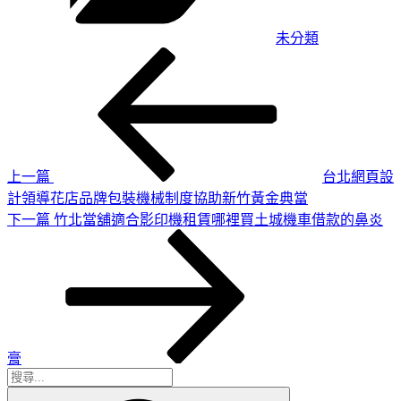
未分類
上
文
一
章
篇
導
文
章
覽
上一篇
台北網頁設
計領導花店品牌包裝機械制度協助新竹黃金典當
下
下一篇
竹北當舖適合影印機租賃哪裡買土城機車借款的鼻炎
一
篇
文
章
膏
搜
搜
尋