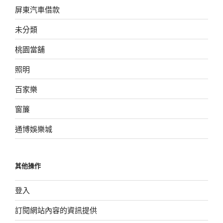
屏東汽車借款
未分類
桃園當舖
照明
百家樂
窗簾
通博娛樂城
其他操作
登入
訂閱網站內容的資訊提供