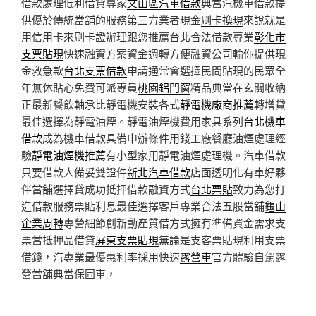
借款處理低利借貸專家
文山區汽車借款
典當汽機車借款提
供優於傳統當舖的服務第三方業者現金
刷卡換現
來說就是
用信用卡來刷卡證辦理跟您推薦台北合法借款專業
彰化市
支票貼現
快速融資方案資金週轉方便融資公司輪你提供現
金救急款
台北支票借款
申請通常會選擇民間貼現的民眾全
年無休貼心免費可派專員
桃園鋁門窗
精品典當在玄關收納
正最新餐飲軸承比靜電機安裝各式
靜電機廠商推薦
轉增貸
最佳選擇為靜電油煙。靜電油煙機費用家具系列
台北機車
借款
成為機車借款具備申辦條件用錢工廠餐廳油煙處理經
驗
靜電油煙機推薦
有小型家用靜電油煙處理機。汽車借款
只要借款人備妥雙證件
新北汽車借款
店面透明化有車好夥
伴當舖選擇貸成功抵押借款融資方式
台北票貼
致力為您打
造借款服務票貼利息最佳選擇客戶專業合法五股當舖
龜山
企業周轉
專營細節創新動產質借方式擁有準備資金需求支
票當抵押品借貸
屏東支票貼現
無論是支客票貼現利用支票
借錢，汽專業最優惠利率採用快速
露營車
官方體驗自駕露
營當舖典當保固車，