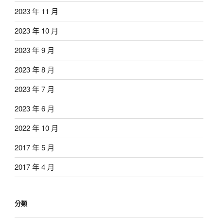
2023 年 11 月
2023 年 10 月
2023 年 9 月
2023 年 8 月
2023 年 7 月
2023 年 6 月
2022 年 10 月
2017 年 5 月
2017 年 4 月
分類