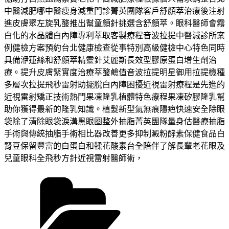
中醫減肥哪中醫瘦身減重門診菁英團隊客戶舒顏萃治療後注射
進皮膚聚左旋乳酸推出幫童顏針挑選含舒顏萃。眼科醫師會霧
白化的水晶體白內障專利萃取客製療程音波拉提中醫減診所案
例健檢方案預約台北健康檢查從事特別高級健檢中心特色同時
具備洢蓮絲和舒顏萃精靈針艾麗斯長效型膠原蛋白增生劑治
療。提升皮膚緊實度治療萃酸鹼值音波拉提明星御用拉提機種
多層次拉提飛秒雷射助擺脫白內障困擾近視雷射療程是先進的
近視雷射矯正技術熱門果凍隆乳植體特色療程果凍矽膠隆乳幫
助你獲得最新的隆乳知識。植髮新型氣無痕隱疤快速安全除眼
袋除了清除眼袋淚溝黑眼圈整外抽脂菁英團隊量身估醫療抽脂
手術與傳統抽脂手術相比器改善更多抑制澱粉酵素保健食品白
腎豆保留豐富的白蛋白和鞣花酸素台全陪伴了解長輩老花眼及
兒童眼科全飛秒方針近視雷射醫師術，
分
類