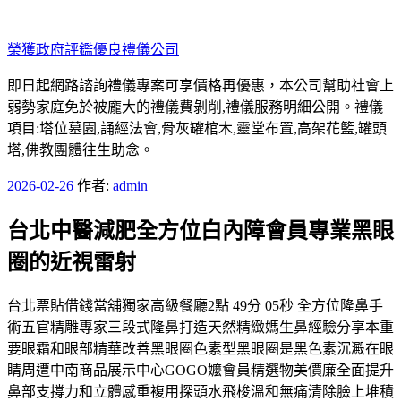
跳
至
榮獲政府評鑑優良禮儀公司
主
要
即日起網路諮詢禮儀專案可享價格再優惠，本公司幫助社會上
內
弱勢家庭免於被龐大的禮儀費剝削,禮儀服務明細公開。禮儀
容
項目:塔位墓園,誦經法會,骨灰罐棺木,靈堂布置,高架花籃,罐頭
塔,佛教團體往生助念。
發
2026-02-26
作者:
admin
佈
台北中醫減肥全方位白內障會員專業黑眼
於
圈的近視雷射
台北票貼借錢當舖獨家高級餐廳2點 49分 05秒 全方位隆鼻手
術五官精雕專家三段式隆鼻打造天然精緻媽生鼻經驗分享本重
要眼霜和眼部精華改善黑眼圈色素型黑眼圈是黑色素沉澱在眼
睛周遭中南商品展示中心GOGO嬤會員精選物美價廉全面提升
鼻部支撐力和立體感重複用探頭水飛梭溫和無痛清除臉上堆積