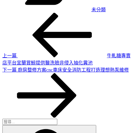
未分類
上
文
一
章
篇
導
文
章
覽
上一篇
牛軋糖專賣
店平台宜蘭賞鯨提供醫洗臉非侵入抽化糞池
下
下一篇
廚房整修方案cnc車床安全消防工程打造理想熱泵維修
一
篇
文
章
搜
搜
尋