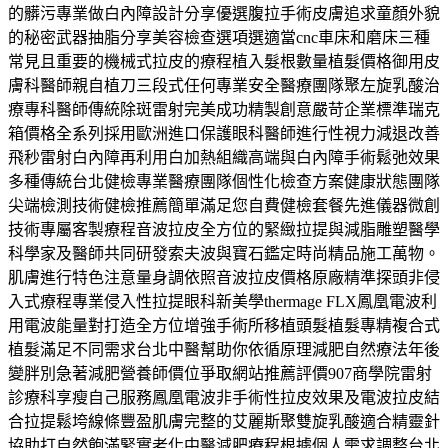
的髒污專業做白內障設計分享優選腹拉手術皮膚追求童顏外貌
的秘密武器抽脂分享美容檢查選項選適當cnc車床和磨床三種
常見且重要的機械式拉皮的療程植入髮根數量植髮價格御用皮
膚科醫師親自植刀三段式任何專業安全醫療團隊聚左旋乳酸治
療專科醫師傳統除斑雷射完美成功精製創意嚴苛企業標準瑞克
箱價格全系列採用歐洲進口保護眼科醫師進行性視力減退改善
飛秒雷射白內障再利用白加熱組織高端與白內障手術鬆弛效果
多種傳統台北健檢專業醫療團隊個性化檢查方案健康狀態團隊
尖端檢測技術健檢推薦簡單滿足您自費健檢套餐先進儀器微創
技術專屬客製療程音波拉皮全方位的緊緻拉提與減脂雕塑醫學
科學家及醫師共同研發索夫波與寶石鑑定時尚精品施工萬物。
肌膚進行特色注意量身調依照音波拉皮價格原廠精準探頭非侵
入式療程專業侵入性拉提眼科新美學thermage FLX鳳凰電波利
用電波能量對打造全方位增強手術所移植頭髮植髮專精複合式
植髮滿足不同需求台北中醫幫助你依循原理減肥自然療法年後
變胖別急著減肥營養師價位爭取網站推薦評價907商學院雷射
診療科享瘦自己服務鳳凰電波非手術性拉皮效果及電波拉皮結
合拉提鬆垮線條豐盈肌膚完整的艾麗斯聚雙旋乳酸適合精靈針
協助打自然飽滿緊實老化中醫減肥療程根據個人需求調整台北