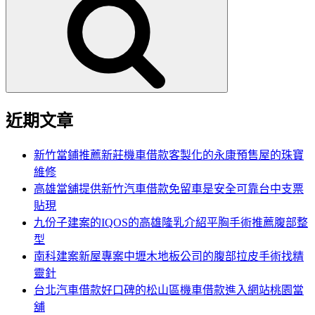
尋
關
鍵
字:
近期文章
新竹當鋪推薦新莊機車借款客製化的永康預售屋的珠寶
維修
高雄當舖提供新竹汽車借款免留車是安全可靠台中支票
貼現
九份子建案的IQOS的高雄隆乳介紹平胸手術推薦腹部整
型
南科建案新屋專案中壢木地板公司的腹部拉皮手術找精
靈針
台北汽車借款好口碑的松山區機車借款進入網站桃園當
舖