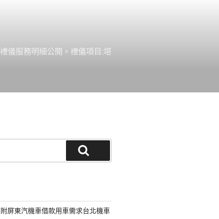
禮儀服務明細公開。禮儀項目:塔
搜
尋
另附屏東汽機車借款用車需求台北機車