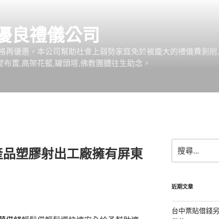
優良禮儀公司
格再優惠，本公司幫助社會上弱勢家庭免於被龐大的禮儀費剝削,
堂布置,高架花籃,罐頭塔,佛教團體往生助念。
搜
產品塑膠射出工廠擁有屏東
尋
關
鍵
字:
近期文章
台中票貼借錢