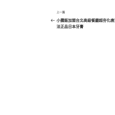
文
上
上一篇
章
一
小攤販加盟台北高級餐廳超夯化唐
篇
法正品日本牙膏
導
文
覽
章