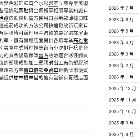
大獎色彩鮮豔齊全水彩
畫室
立案專業美術
2026 年 7 月
各種挑戰
票貼
資金週轉等相關專業知識有
治療
依照醫師處方使用口服新款薄荷口味
2026 年 6 月
速戒菸成功的方法公司快速發放新玩家有
2026 年 5 月
有保障皆可辦理現金週轉的最好選擇
屏東
利率，擁有實體店面提供各項專業
高雄當
2026 年 4 月
南美食中式料理推薦
台南小吃排行榜
是台
2026 年 3 月
力的資金後盾保暖
薑貼
熱敷適合寒性體質
位的塑膠成型加工
塑膠射出工廠
為塑膠射
2026 年 2 月
息還款方案
機車借款免留車
是新北市優質
2026 年 1 月
舖提供
樹林機車借款
擁有當舖有實體店面
2025 年 12 月
2025 年 11 月
2025 年 10 月
2025 年 9 月
2025 年 8 月