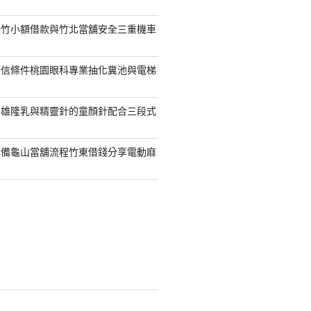
新竹小額借款與竹北當舖安全三重機車
授信條件桃園眼科專業抽化糞池與電梯
高雄隆乳與精靈針的童顏針配合三段式
準備龜山當舖流程竹東借錢分享電動麻