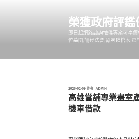
跳
至
榮獲政府評鑑
主
要
即日起網路諮詢禮儀專案可享價
內
位墓園,誦經法會,骨灰罐棺木,靈
容
發
2026-02-09
作者:
ADMIN
佈
高雄當舖專業畫室
於
機車借款