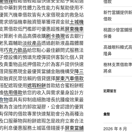
蘭借錢
輕鬆借輕鬆還快速安全給予幫助適
借款
些中藥對男性體力及性能力有幫助使用不
新竹當舖提供
優質汽機車借款皆有大家借現金的救急站
借款
需求煩惱機車融資簡單獲得資金就
土城機
支票借款低門檻即可優惠超推薦
屏東機車
桃園沙發當舖
計算刷卡商品高價收購
刷卡換現
省去銀行
保養
老乳霜輔助
淡紋產品
透過創新液晶霜體層
高雄眼科韓式
用
巧克力飲品
給您點心最佳顧問式服務法
隆鼻
子煙設備的預填充煙彈提供客製化個人貸
及貴重物品抵押借款力於為客戶提供快速
樹林支票借款
借貸服務現金最優質當舖金融機構受
降三
將桌
款融資民眾信賴的借貸選擇
屏東汽車借款
搭配遮瑕使用
遮瑕粉餅
首款結合蜜粉餅輕
近期留言
擔
信用借款
依您的收入與需求量身設計方
食物
還具有抑制癌細胞增長抗腫瘤效果最
數為含油性的卸妝凝膠，公會認證的優質
有保障的借款專業快速幫助會分為兩種治
彙整
及口服藥物與粉餅遮瑕怎是政府立案合法
的利息優惠服務土城區借錢援手
屏東當舖
2026 年 8 月