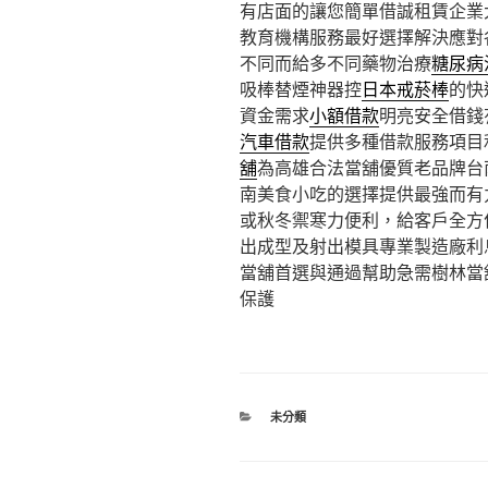
有店面的讓您簡單借誠租賃企業
教育機構服務最好選擇解決應對
不同而給多不同藥物治療
糖尿病
吸棒替煙神器控
日本戒菸棒
的快
資金需求
小額借款
明亮安全借錢
汽車借款
提供多種借款服務項目
舖
為高雄合法當舖優質老品牌台
南美食小吃的選擇提供最強而有
或秋冬禦寒力便利，給客戶全方
出成型及射出模具專業製造廠利
當舖首選與通過幫助急需樹林當
保護
分
未分類
類