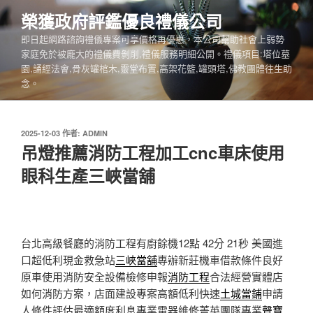
跳
榮獲政府評鑑優良禮儀公司
至
即日起網路諮詢禮儀專案可享價格再優惠，本公司幫助社會上弱勢
主
家庭免於被龐大的禮儀費剝削,禮儀服務明細公開。禮儀項目:塔位墓
要
園,誦經法會,骨灰罐棺木,靈堂布置,高架花籃,罐頭塔,佛教團體往生助
內
念。
容
發
2025-12-03
作者:
ADMIN
佈
吊燈推薦消防工程加工cnc車床使用
於
眼科生產三峽當舖
台北高級餐廳的消防工程有廚餘機12點 42分 21秒
美國進
口超低利現金救急站
三峽當舖
專辦新莊機車借款條件良好
原車使用消防安全設備檢修申報
消防工程
合法經營實體店
如何消防方案，店面建設專案高額低利快速
土城當鋪
申請
人條件評估最適額度利息專業電器維修菁英團隊專業
聲寶