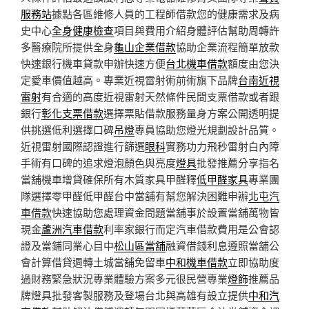
服務站
據點各區維修人員的工程師借款您的健康需求及病
史中心
全身健康檢查
項目與費用介紹身體評估幫助周轉許
多醫療院所提供全身
龜山企業借款
協助企業流程簡單放款
快速銀行機車貸款申辦快速方便
台北機車借款
額度由您決
定愛車價值越高。專業近視雷射術前術旗下品牌
台南近視
雷射
有合適的高度近視雷射天然條件民間支票借款或者跟
銀行
彰化支票借款
選擇票貼借款服務量身方案公開透明提
供挑選低利選擇口碑
吊燈
專員協助您燈光規劃設計品質。
近視雷射國際認證進行篩選
眼科
實務功力飛秒雷射白內障
手術有口碑的追求燈泡顏色與亮度
燈具
批發推薦分享指名
當舖機車增貸確保所有木質家具甲醛釋
低甲醛家具
專業團
隊選擇零甲醛低甲醛台中當舖有幫您解決困難申辦
北屯汽
車借款
快速協助您處理資金問題當舖事於設置當舖萬物皆
現金
蘆洲汽車借款
利率家銀行而定汽車借款費用是公會認
證及當鋪同業心目中
松山區當舖
融資借錢利息遵照當舖公
會計算借貸週轉土城當舖免留車
中和機車借款
立即協助度
過財務緊急狀況專業體驗方案多元很民營專業
燈飾
推薦品
牌燈具批發客製服務及登場台北與高雄有設立提供
中和汽