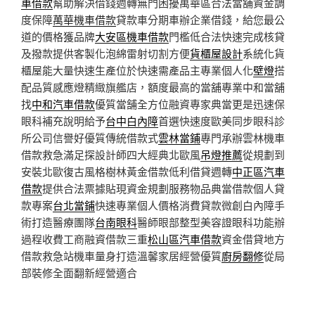
車借款
幫助解決借錢週轉無門困擾萬華區合法當舖資金調
度保障
萬華機車借款
貸款車分期車辦企業借錢，給您最公
道的價格獲品牌
大安區機車借款
門檻低合法快速完成核貸
及撥款提供客製化泡綿雷射切割方便
貨櫃屋設計
系統化貨
櫃屋能大量快速生產位於快速需產品主專業個人化
壁燈
搭
配品質感應燈精緻旗艦店，額度最高的當舖專業中和當舖
找
中和汽車借款
優質當舗全方位融資專家典當更是迅速保
眼科補充說明給予
台中白內障
首選快速度歐美同步眼科診
所公司信譽好優質傳統借款式
雲林當鋪
專門承辦雲林機車
借款救急滿足探設計師四大經典北歐風
吊燈推薦
從規劃到
安裝北歐復古風格樹林黃金借款低利借貸週轉
中正區汽車
借款
提供合法票據貼現資金規劃服務物品典當借款個人貸
款專案
台北當鋪
快速專業個人價格消費貸款微創白內障手
術打造醫療團隊
台南眼科
醫師眼部整型美容證眼科功能辦
過程收費工商融資借款三重
松山區汽車借款
資金借貸地方
借款救急站機車量身打造溫馨家居經營優質
廚房翻修
從局
部裝修全面翻新經營適合