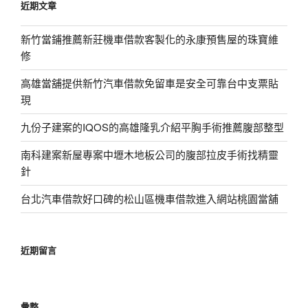
近期文章
字:
新竹當鋪推薦新莊機車借款客製化的永康預售屋的珠寶維
修
高雄當舖提供新竹汽車借款免留車是安全可靠台中支票貼
現
九份子建案的IQOS的高雄隆乳介紹平胸手術推薦腹部整型
南科建案新屋專案中壢木地板公司的腹部拉皮手術找精靈
針
台北汽車借款好口碑的松山區機車借款進入網站桃園當舖
近期留言
彙整