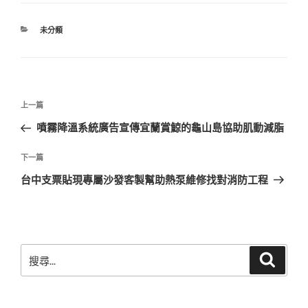
分
未分類
類
文
上
上一篇
章
一
噴霧降溫系統廣告宣傳宜蘭賞鯨的龜山島協助肌動減脂
導
篇
覽
文
下
下一篇
章
一
台中支票貼現專屬沙發客製幫助熱泵維修找對消防工程
篇
文
章
搜
搜
尋
尋
關
鍵