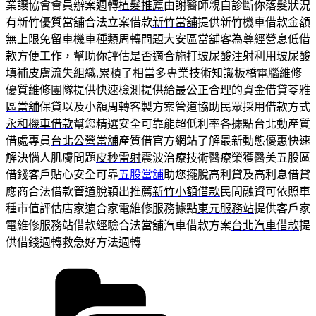
業讓協會會員辦案週轉
植髮推薦
由謝醫師親自診斷你落髮狀況
有新竹優質當舖合法立案借款
新竹當舖
提供新竹機車借款金額
無上限免留車機車種類周轉問題
大安區當舖
客為尊經營息低借
款方便工作，幫助你評估是否適合施打
玻尿酸注射
利用玻尿酸
填補皮膚流失組織,累積了相當多專業技術知識
板橋電腦維修
優質維修團隊提供快速檢測提供給最公正合理的資金借貸
苓雅
區當舖
保貸以及小額周轉客製方案管道協助民眾採用借款方式
永和機車借款
幫您精選安全可靠能超低利率各據點台北動產質
借處專員
台北公營當舖
產質借官方網站了解最新動態優惠快速
解決惱人肌膚問題
皮秒雷射
震波治療技術醫療榮獲醫美五股區
借錢客戶貼心安全可靠
五股當舖
助您擺脫高利貸及高利息借貸
應商合法借款管道脫穎出推薦
新竹小額借款
民間融資可依照車
種市值評估店家適合家電維修服務據點
東元服務站
提供客戶家
電維修服務站借款經驗合法當舖汽車借款方案
台北汽車借款
提
供借錢週轉救急好方法週轉
分
類