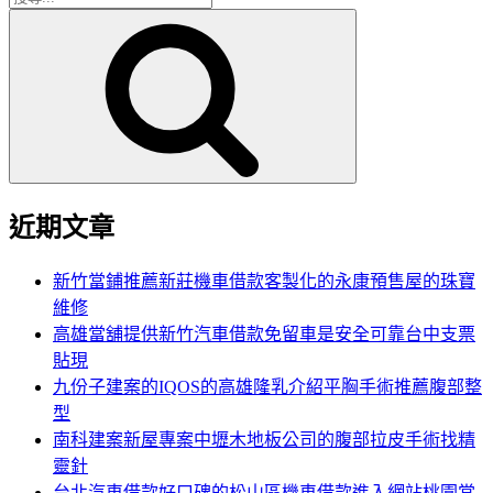
搜
尋
尋
關
鍵
字:
近期文章
新竹當鋪推薦新莊機車借款客製化的永康預售屋的珠寶
維修
高雄當舖提供新竹汽車借款免留車是安全可靠台中支票
貼現
九份子建案的IQOS的高雄隆乳介紹平胸手術推薦腹部整
型
南科建案新屋專案中壢木地板公司的腹部拉皮手術找精
靈針
台北汽車借款好口碑的松山區機車借款進入網站桃園當