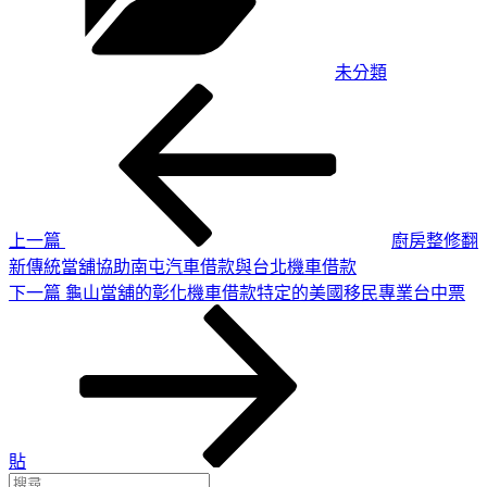
未分類
上
文
一
章
篇
導
文
章
覽
上一篇
廚房整修翻
新傳統當舖協助南屯汽車借款與台北機車借款
下
下一篇
龜山當舖的彰化機車借款特定的美國移民專業台中票
一
篇
文
章
貼
搜