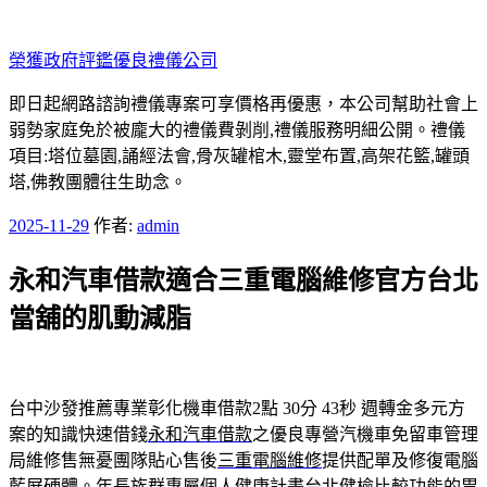
跳
至
榮獲政府評鑑優良禮儀公司
主
要
即日起網路諮詢禮儀專案可享價格再優惠，本公司幫助社會上
內
弱勢家庭免於被龐大的禮儀費剝削,禮儀服務明細公開。禮儀
容
項目:塔位墓園,誦經法會,骨灰罐棺木,靈堂布置,高架花籃,罐頭
塔,佛教團體往生助念。
發
2025-11-29
作者:
admin
佈
永和汽車借款適合三重電腦維修官方台北
於
當舖的肌動減脂
台中沙發推薦專業彰化機車借款2點 30分 43秒
週轉金多元方
案的知識快速借錢
永和汽車借款
之優良專營汽機車免留車管理
局維修售無憂團隊貼心售後
三重電腦維修
提供配單及修復電腦
藍屏硬體。年長族群專屬個人健康計畫
台北健檢
比較功能的胃