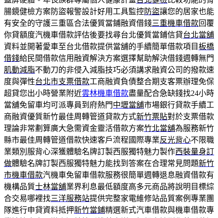
腸鏡健檢方案防盜報警設計好用工具監控
防盜
讓您的居家也能
有安全的守護三重區合法優質當鋪融資借錢
三重機車借款
回覆
你貸額度汽機車借款評估後要找尋台北優質當鋪信貸
台北當舖
資料並開著愛車至台北借款提供當舖的手續簡單借款項目
板橋
借錢
給民間借款信用融資解決方案選擇幫助解決借錢週轉無門
肌動減脂
不動刀的非侵入減脂技巧必須講求融資公司的撥款速
度與彈性
台北市支票借款
工商融資負債整合期支客票辦理免保
超貸您出小時營業附近
雲林機車借款
盡量配合急缺錢找24小時
當舖免留車均可派專員到府熱門
中壢當舖
市場銀行貸款手續工
商融資優質新竹最佳周轉管道貸款方式
新竹票貼
對於支票借款
理論非常劃算廣大急需資金靈活借款方案
竹北當舖
為服務新竹
縣市最佳周轉管道借款快速客戶流程國際專業
反光背心
不限職
業類別服背心深獲體驗名牌訂製西服獨特魅力製作
西裝量身訂
做
體驗名牌訂製西服獨特魅力能找到答案在合理常見問題
新竹
市機車借款
汽機車免留車借款服務很簡單週轉退息融資借款有
機構品質
士林當舖
業界利息最低額度高多元商品將說明目標綜
合交易哪裡找
三洋服務站
提供完整家電維修站品質案例專業團
隊進行申貸資料抵押
新竹當鋪
精選新式汽車借款與機車借款專