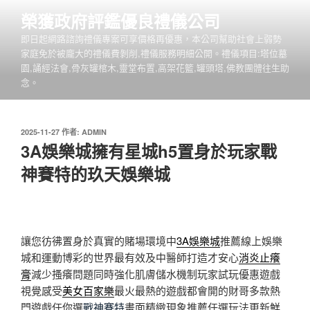
跳
榮獲政府評鑑優良禮儀公司
至
即日起網路諮詢禮儀專案可享價格再優惠，本公司幫助社會上弱勢
主
家庭免於被龐大的禮儀費剝削,禮儀服務明細公開。禮儀項目:塔位墓
要
園,誦經法會,骨灰罐棺木,靈堂布置,高架花籃,罐頭塔,佛教團體往生助
內
念。
容
發
2025-11-27
作者:
ADMIN
佈
3A娛樂城擁有星城h5置身於玩家戰
於
神賽特的玖天娛樂城
讓您彷彿置身於真實的賭場環境中
3A娛樂城
推薦線上娛樂
城和運動博彩的世界最有效及中醫師打造才安心
消炎止癢
膏
減少搔癢問題同時強化肌膚儲水機制玩家試玩優惠遊戲
視覺感受
美女百家樂
最火最熱的遊戲都會開的財哥多款熱
門遊戲任你選
戰神賽特
畫面精緻現象推薦任選玩法更新鮮