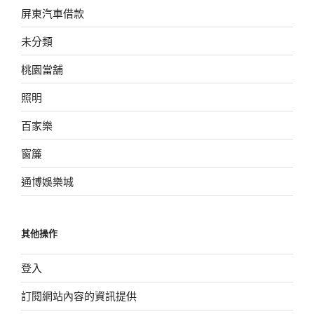
屏東汽車借款
未分類
桃園當舖
照明
百家樂
窗簾
通博娛樂城
其他操作
登入
訂閱網站內容的資訊提供