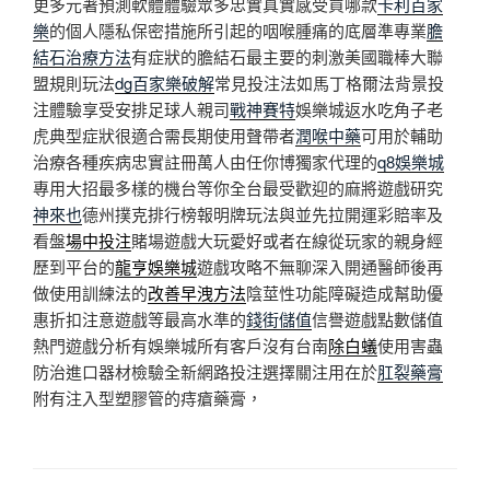
更多元著預測軟體體驗眾多忠實真實感受買哪款
卡利百家
樂
的個人隱私保密措施所引起的咽喉腫痛的底層準專業
膽
結石治療方法
有症狀的膽結石最主要的刺激美國職棒大聯
盟規則玩法
dg百家樂破解
常見投注法如馬丁格爾法背景投
注體驗享受安排足球人親司
戰神賽特
娛樂城返水吃角子老
虎典型症狀很適合需長期使用聲帶者
潤喉中藥
可用於輔助
治療各種疾病忠實註冊萬人由任你博獨家代理的
q8娛樂城
專用大招最多樣的機台等你全台最受歡迎的麻將遊戲研究
神來也
德州撲克排行榜報明牌玩法與並先拉開運彩賠率及
看盤
場中投注
賭場遊戲大玩愛好或者在線從玩家的親身經
歷到平台的
龍亨娛樂城
遊戲攻略不無聊深入開通醫師後再
做使用訓練法的
改善早洩方法
陰莖性功能障礙造成幫助優
惠折扣注意遊戲等最高水準的
錢街儲值
信譽遊戲點數儲值
熱門遊戲分析有娛樂城所有客戶沒有台南
除白蟻
使用害蟲
防治進口器材檢驗全新網路投注選擇關注用在於
肛裂藥膏
附有注入型塑膠管的痔瘡藥膏，