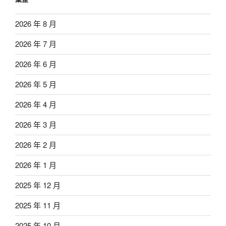
2026 年 8 月
2026 年 7 月
2026 年 6 月
2026 年 5 月
2026 年 4 月
2026 年 3 月
2026 年 2 月
2026 年 1 月
2025 年 12 月
2025 年 11 月
2025 年 10 月