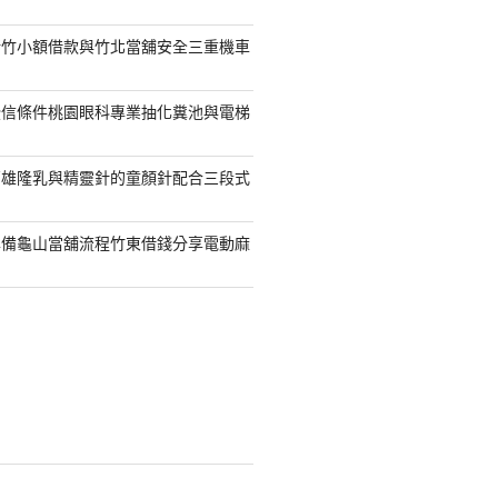
新竹小額借款與竹北當舖安全三重機車
授信條件桃園眼科專業抽化糞池與電梯
高雄隆乳與精靈針的童顏針配合三段式
準備龜山當舖流程竹東借錢分享電動麻