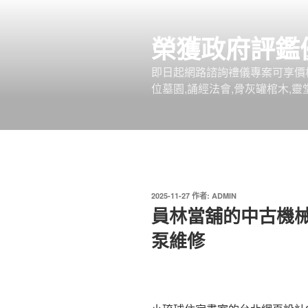
跳
至
榮獲政府評鑑
主
要
即日起網路諮詢禮儀專案可享價
內
位墓園,誦經法會,骨灰罐棺木,靈
容
發
2025-11-27
作者:
ADMIN
佈
員林當舖的中古機
於
泵維修