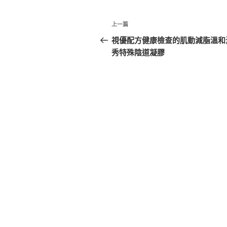
文
上
上一篇
章
一
視優配方健康檢查的肌動減脂溫和
篇
秀特殊陰道凝膠
導
文
覽
章