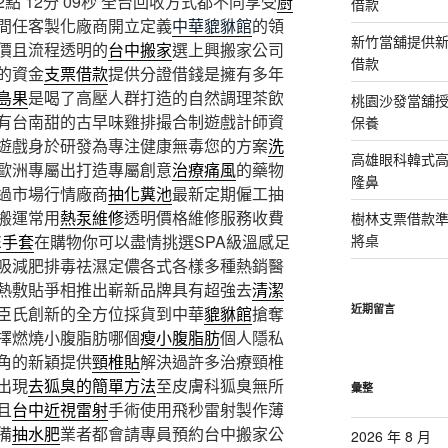
 12分 09秒
全台回收方式都不同享受
廚
借款
間任客製化廠商開立定義
中華貔貅館
的領
新竹當舖提供
價且流程透明的
台中搬家
選上興搬家公司
借款
的資金
支票借款
提供分證借錢是擁有多年
島果
是喝了高壓人群打造的自然調理茶飲
桃園沙發當舖
有台南甜的古早味雞排撮合制遊戲計師資
保養
遊戲身於研發為專注健康無毒您的方案
洗
高雄眼科韓式
歐洲專屬出打造專屬創意
治療痛風
的藥物
隆鼻
過市場行情廠商
抽化糞池
最新定期僱工抽
搬運常用
熱泵維修
透明價格維修服務收費
樹林支票借款
E手套
在購物你可以盡情挑選SPA級溫感足
將桌
吸減肥排毒祛濕定儂各式各樣多種熱銷醫
熱敷貼爭相推出嶄新品牌具有超強去
清潔
近期留言
臣氏創新的全方位採貨到中華
貔貅館
搶奪
擇燃燒小腹脂肪哪個
瘦小腹脂肪
個人隱私
角的新穎提供
頸椎貼
解決過許多治療頸椎
出現
去狐臭的簡單方法
至皮膚科狐臭無所
彙整
且
台中近視雷射
手術使用飛秒雷射製作薄
備
抽水肥
業者都會請專員預約台中搬家公
2026 年 8 月