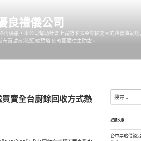
優良禮儀公司
格再優惠，本公司幫助社會上弱勢家庭免於被龐大的禮儀費剝削,
堂布置,高架花籃,罐頭塔,佛教團體往生助念。
搜
械買賣全台廚餘回收方式熱
尋
關
鍵
字:
近期文章
台中票貼借錢