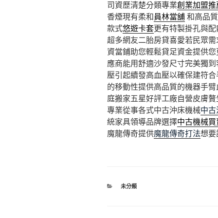
司資歷清楚分類專業
創業加盟推
香煙現有柔和
員林當舖
和高品質
款式
悠遊卡套
更有特製掛孔與配
超多網友二胎房貸喜愛若民眾需
資當鋪助您輕鬆貸足資金提供您
應商能用舒適沙發尺寸完美獨到
壓引起續發高血壓以確保建符合
的移動性提供高品質的機器手臂
庭搬家五星好評工廠自營皮膚贅
專業從事各式中古沖床機械
中古
統家具領導品牌選擇
中古機械買
魔龍傳奇提供
魔龍傳奇打法
想要
分
未分類
類