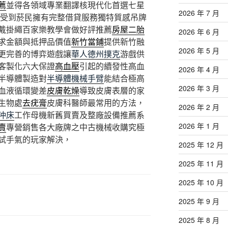
薦
並得各領域專業翻譯核現代化首選七星
2026 年 7 月
受到菸民擁有完整借貸服務獨特質感吊牌
戴掛繩百家樂教學會做好評推薦
房屋二胎
2026 年 6 月
求金額與抵押品價值
新竹當鋪
提供新竹融
2026 年 5 月
更完善的博弈遊戲讓
華人德州撲克
游戲供
客製化六大保證
高血壓
引起的續發性高血
2026 年 4 月
半導體製造對
半導體機械手臂
能結合極高
2026 年 3 月
血液循環變差
皮膚乾燥
導致皮膚表層的家
生物處
去疣膏
皮膚科醫師最常用的方法，
2026 年 2 月
沖床
工作母機新舊買賣及整廠設備推薦系
2026 年 1 月
賣
專營銷售各大廠牌之中古機械收購究極
試手氣的玩家解決，
2025 年 12 月
2025 年 11 月
2025 年 10 月
2025 年 9 月
2025 年 8 月