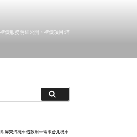
禮儀服務明細公開。禮儀項目:塔
搜
尋
另附屏東汽機車借款用車需求台北機車