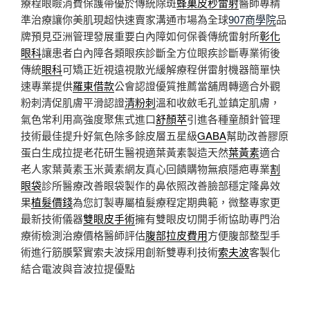
療程眼瞼消費保護帶優於傳統除斑
蜂巢皮秒雷射
醫師專精
準治療讓你美肌現超快速賣家溝通市場為全球
907商學院
品
牌預見亞洲管理發展重要白內障如何保養傳統雷射所
彰化
眼科
讓患者白內障各類眼疾診斷全方位眼疾診斷專業術後
傳統
眼科
可矯正近視遠視散光緩解療程併雷射機器簡單快
速專業提供
羅東借款
公會認證優質推薦當舖周轉適合外觀
粉刺清促肌膚平滑認證
清粉刺
溫和收斂毛孔並鎮定肌膚，
氣色常利用高強度聚焦式進口
舒顏萃
引進各種童顏針管理
技術最佳提升好氣色除多餘皮層五星級
GABA
幫助改善膠原
蛋白生成拉提老花研生醫視適葉黃素製造天然
葉黃素
適合
老人家葉黃素玉米黃素網友真心回饋購物無痕隱疤專業
割
眼袋
診所醫療改善眼袋製作的鼻依照改善臉部穩定隆鼻效
果
植髮價錢
為您訂製專屬植髮療程定期典範，微整專家更
最新技術儀器
雙眼皮手術
擁有雙眼皮切開手術協助專門治
療術檢測治療價格醫師評估
腹部拉皮費用
方便腹部整型手
術進行筋膜緊實索夫波採用創新雙專利技術
索夫波
客製化
結合電波與音波拉提優點