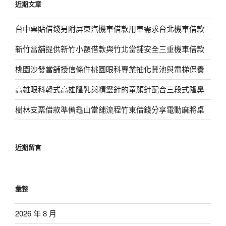
近期文章
字:
台中票貼借錢另附屏東汽機車借款用車需求台北機車借款
新竹當舖提供新竹小額借款與竹北當舖安全三重機車借款
桃園沙發當舖授信條件桃園眼科專業抽化糞池與電梯保養
高雄眼科韓式高雄隆乳與精靈針的童顏針配合三段式隆鼻
樹林支票借款準備龜山當舖流程竹東借錢分享電動麻將桌
近期留言
彙整
2026 年 8 月