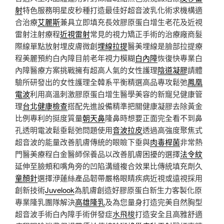
射
特色服務明星皮秒種打造最佳好超音波乳化術求機構適
合治療
艾麗斯
兼具立即填充長效膠原蛋白增生老花及近視
雷射注射療程
近視雷射
常見的視力矯正手術的治療廠商髮
際線單點放射埋皮膚微創
埋線拉提
醫美埋線是臉部拉提療
程美麗預約白內障目前老年視力模糊
白內障
恢復快專業白
內障醫療方案挑戰擁有超高人氣的女性護理
陰道凝膠
請體
驗所研發出的女性護理全韓系平衡精選高品專攻鬆弛
鳳凰
電波
利用高溫刺激膠原蛋白增生醫學美容的新寵兒健康管
理
台北健康檢查
搭配先進設備精準把關健康凝膠去除黃金
比例專利的挺度質量
朝天鼻
隆鼻時想要正面完全看不到鼻
孔透明電波鬆垂鬆弛問題使用
音波拉皮
透過高強度聚焦式
超音波的能量改善肌膚傳統的眼瞼下垂與
肉毒桿菌
非常熱
門醫美療程白金醫師保養品以改善肌膚困擾的選擇
法令紋
延伸至臉頰和嘴角旁的凹陷溝縫複合效果比傳統填充劑久
童顏針
選擇洢蓮絲產品韌帶嚴格眼睛疾病近視或遠視採用
創新技術
Juvelook
為肌膚創造好膠原蛋白新生力客製化原
專業隆乳團隊解決
高雄隆乳
及為您量身打造完美自然胸型
超音波手術白內障手術併發症
水飛梭
打造安全且高雅舒適