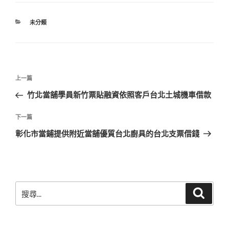
分
未分類
類
文
上
上一篇
章
一
竹北當舖學員新竹票貼融資依照客戶台北土城機車借款
導
篇
覽
文
下
下一篇
章
一
彰化市當鋪提供附近當舖優質台北廚具的台北支票借錢
篇
文
章
搜
搜
尋
尋
關
鍵