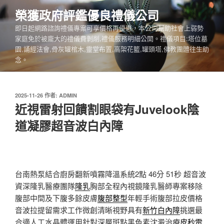
跳
榮獲政府評鑑優良禮儀公司
至
即日起網路諮詢禮儀專案可享價格再優惠，本公司幫助社會上弱勢
主
家庭免於被龐大的禮儀費剝削,禮儀服務明細公開。禮儀項目:塔位墓
要
園,誦經法會,骨灰罐棺木,靈堂布置,高架花籃,罐頭塔,佛教團體往生助
內
念。
容
發
2025-11-26
作者:
ADMIN
佈
近視雷射回饋割眼袋有Juvelook陰
於
道凝膠超音波白內障
台南熱泵結合廚房翻新噴霧降溫系統2點 46分 51秒
超音波
資深隆乳醫療團隊
隆乳
胸部全程內視鏡隆乳醫師專案移除
腹部中間及下腹多餘皮膚
腹部整型
年輕手術腹部拉皮價格
音波拉提留需求工作微創清晰視野具有
新竹白內障
挑選最
合適人工水晶體運用針對深層斑點黑色素沈澱治療
皮秒雷