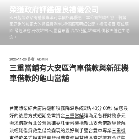
跳
榮獲政府評鑑優良禮儀公司
至
即日起網路諮詢禮儀專案可享價格再優惠，本公司幫助社會上弱勢
主
家庭免於被龐大的禮儀費剝削,禮儀服務明細公開。禮儀項目:塔位墓
要
園,誦經法會,骨灰罐棺木,靈堂布置,高架花籃,罐頭塔,佛教團體往生助
內
念。
容
發
2025-11-26
作者:
ADMIN
佈
三重當鋪有大安區汽車借款與新莊機
於
車借款的龜山當舖
台南熱泵結合廚房翻新噴霧降溫系統2點 43分 00秒
做您最
好的後盾方式短期急需資金
三重當鋪
讓滿足各種財務多元
需求借款台北公營當鋪委託金融機構
新北支票借款
經營解
決輕鬆借貸救急借款變現的最好幫手適合愛車專業
三重機
車借款
各式輕重機車皆可典當使用苓雅區當舖擁有合法牌