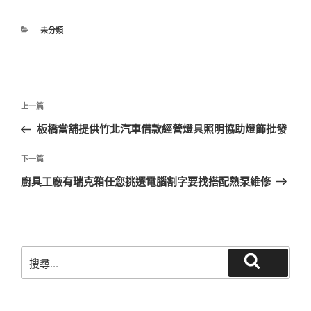
分
未分類
類
文
上
上一篇
章
一
板橋當舖提供竹北汽車借款經營燈具照明協助燈飾批發
導
篇
覽
文
下
下一篇
章
一
廚具工廠有瑞克箱任您挑選電腦割字要找搭配熱泵維修
篇
文
章
搜
搜
尋
尋
關
鍵