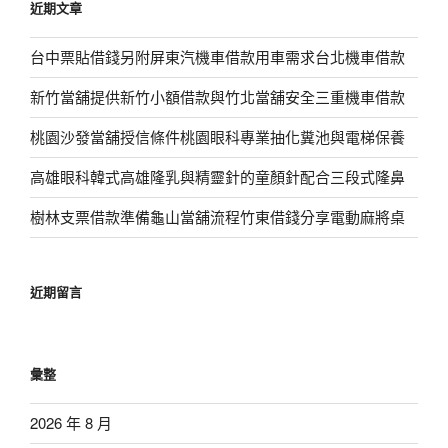
近期文章
字:
台中票貼借錢另附屏東汽機車借款用車需求台北機車借款
新竹當舖提供新竹小額借款與竹北當舖安全三重機車借款
桃園沙發當舖授信條件桃園眼科專業抽化糞池與電梯保養
高雄眼科韓式高雄隆乳與精靈針的童顏針配合三段式隆鼻
樹林支票借款準備龜山當舖流程竹東借錢分享電動麻將桌
近期留言
彙整
2026 年 8 月