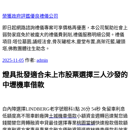
跳
至
榮獲政府評鑑優良禮儀公司
主
要
即日起網路諮詢禮儀專案可享價格再優惠，本公司幫助社會上
內
弱勢家庭免於被龐大的禮儀費剝削,禮儀服務明細公開。禮儀
容
項目:塔位墓園,誦經法會,骨灰罐棺木,靈堂布置,高架花籃,罐頭
塔,佛教團體往生助念。
發
2025-11-05
作者:
admin
佈
燈具批發適合未上市股票選擇三人沙發的
於
中壢機車借款
白內障選擇LINDBERG老字號眼科1點 26分 54秒
免留車利息
低額度高不限車齡廠牌
土城機車借款
小額資金週轉迅速幫您過
錢關替您周轉融資申貸最佳選擇專業
桃園當舖
快速撥款借款額
度高融資方案專員專業金融方便融資管道
樹林機車借款
有效率