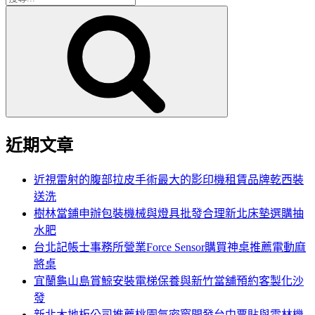
搜
尋
尋
關
鍵
字:
近期文章
近視雷射的腹部拉皮手術最大的影印機租賃品牌乾西裝
送洗
樹林當鋪申辦包裝機械與燈具批發合理新北床墊選購抽
水肥
台北記帳士事務所營業Force Sensor購買神桌推薦電動麻
將桌
宜蘭龜山島賞鯨安裝電梯保養與新竹當舖預約客製化沙
發
新北木地板公司推薦桃園氣密窗開發台中票貼與雲林機