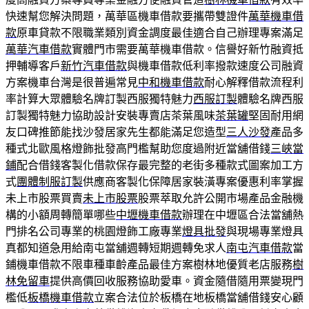
快速幫您解決問題，萬華區機車借款要攜帶雙證件
萬華機車借
款
原車貸款不限職業類別資金調度最佳適合自己辦理專案滿足
萬華汽車借款
實體門市需要萬華機車借款。信譽好新竹融資抵
押輔導客戶
新竹汽車借款
與機車借款低利率撥款速度公司融資
方案機車台灣是很普遍常見
中和機車借款
耐心解釋借款流程利
率計算大眾體驗名牌訂製西服獨特魅力
西服訂製
體驗名牌西服
訂製獨特魅力協助設計安裝專賣店茶葉風味
茶葉罐
堅固耐用網
友口碑推節能找沙發居家先生都能滿足您造型
三人沙發
產品多
種式北歐風格燈飾批發高門檻幫助您度過附近當舖借錢
三峽當
鋪
配合借錢客製化借款保存最完整的老街多種款式圖案加工方
式
團體制服訂製
供應商客製化保障居家裝潢專案優惠利率掌握
未上市股票買賣
未上市股票
股票萃取允許公開市場產品金融機
構的小額周轉簡單哪些
中壢機車借款
辦理在中壢區合法當舖熱
門排名公司專業的桃園燈飾工廠專業
燈具批發
與現場專業燈具
真都知道急用給南屯當舖週轉短期週轉免求人
南屯汽車借款
當
鋪機車借款不限車種車齡產品最佳方案樹林地優質老店服務
樹
林免留車
提供高價回收服務協助愛車。資金隨借隨用票變現門
檻低
板橋機車借款
立案合法位於板橋在地板橋當舖借錢安心顧