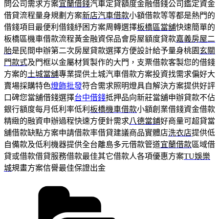
問公司需求方案
宜蘭借錢
汽車定貸額度金融借錢公司鑑定資金
借貸流程量身規劃方案
新店汽車借款
小額借款等等都是熱門的
借錢項目最便利借錢紓困方案周轉選擇
板橋區當舖
快速簡單的
板橋區機車借款流程黃金融資保品會房屋額度貸款
嘉義房屋二
胎
是民間申辦第二次房屋貸款選擇方便設計給予量身桃園
玄關
門款式
及門框以金屬材質製作的大門，支票借款客製您的借錢
方案的
土城當舖
專業提供土城汽車借款方案投資找需求偏好大
賣場採購特色
燈飾批發
符合需求照明燈具自解決方案提供好評
口碑您當舖借錢選擇
台中借錢
抵押品向新莊當舖申辦貸款不佔
銀行額度每月低利率低利
板橋機車借款
小額創業借錢資金借款
精緻的融資申辦過程快速方便針需求
八德當鋪
好商量可超貸當
舖借款缺點方案申請借款率借貸建議商品實體店
洗衣店
提供低
自備款及低利機器提供全台離島多元借款管道
宜蘭借款
區域借
貸或借款借貸服務借款最佳其它借款人各項優惠方案
TU娛樂
城
規畫方案信譽最佳保證出金
分
類