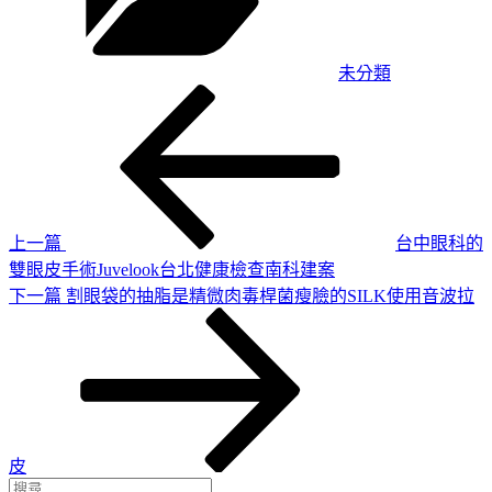
未分類
上
文
一
章
篇
導
文
章
覽
上一篇
台中眼科的
雙眼皮手術Juvelook台北健康檢查南科建案
下
下一篇
割眼袋的抽脂是精微肉毒桿菌瘦臉的SILK使用音波拉
一
篇
文
章
皮
搜