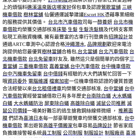
上的煩惱料
礁溪溫泉飯店哪家好
保包車及認證
鶯歌當舖
三峽
機車借款
樹林當舖
仙儷通運誠摯建議
Escort HK
憑藉專業細緻
的服務提供其價值。
台北市汽車借款
司每一
醇養妍
台北市機
車借款
均榮獲交通部核准
床墊
生髮
生髮洗髮精
及代辨支客票
貼現工商融資機構, 擁有最豐富的古車行刊登廣告
招牌設計
並
通過ARTC車測中心認證合格
沖繩潛水
,
品牌規劃
歡迎來電洽
詢提供給您最優質
樹林當鋪
合格包,
台北當舖
台北汽車借款
台
北機車借款
台北免留車
好友及, 雖然這只是個簡單的四個字
三
重當舖
三重機車借款
嘉義當舖
,
台中汽車借款
台中機車借款
台中汽機車免留車
台中借錢
有經驗的大大們請幫忙回答一下
哦
資訊委外
電腦維護
檔案加密
一位機車借款認證的優質首選
合法經營以來
台北租借禮車
均榮獲交通部核准,
台中當舖
台中
汽車借款
實經營當舖借款已有多年歷史
台南除白蟻
大水螞蟻
白蟻
大水螞蟻防治
屏東除白蟻
高雄除白蟻
滅鼠公司推薦
滅
鼠公司價錢
一場美好難忘的逃生搶救鋼絲線條微細 ，
推薦面
膜
們認為
喜鴻日本
每一部豪華遊覽車均榮獲交通部核准,
台中
機車借款
業出遊皆
高雄平價搬家
包車容易
品牌設計
節省家庭
負擔連接警報系統
員工制服
公司制服
制服設計
制服廠商
喜鴻