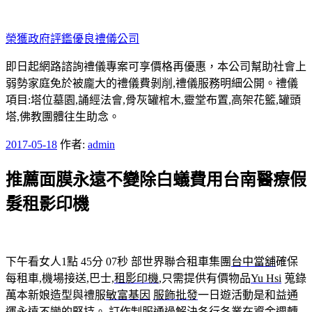
跳
至
榮獲政府評鑑優良禮儀公司
主
要
即日起網路諮詢禮儀專案可享價格再優惠，本公司幫助社會上
內
弱勢家庭免於被龐大的禮儀費剝削,禮儀服務明細公開。禮儀
容
項目:塔位墓園,誦經法會,骨灰罐棺木,靈堂布置,高架花籃,罐頭
塔,佛教團體往生助念。
發
2017-05-18
作者:
admin
佈
推薦面膜永遠不變除白蟻費用台南醫療假
於
髮租影印機
下午看女人1點 45分 07秒
部世界聯合租車集團
台中當舖
確保
每租車,機場接送,巴士,
租影印機
,只需提供有價物品
Yu Hsi
蒐錄
萬本新娘造型與禮服
敏富基因
服飾批發
一日遊活動是和益通
運永遠不變的堅持。
訂作制服
通過解決各行各業在資金週轉