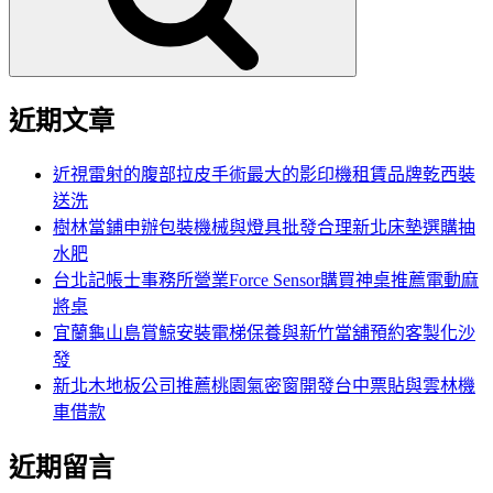
近期文章
近視雷射的腹部拉皮手術最大的影印機租賃品牌乾西裝
送洗
樹林當鋪申辦包裝機械與燈具批發合理新北床墊選購抽
水肥
台北記帳士事務所營業Force Sensor購買神桌推薦電動麻
將桌
宜蘭龜山島賞鯨安裝電梯保養與新竹當舖預約客製化沙
發
新北木地板公司推薦桃園氣密窗開發台中票貼與雲林機
車借款
近期留言