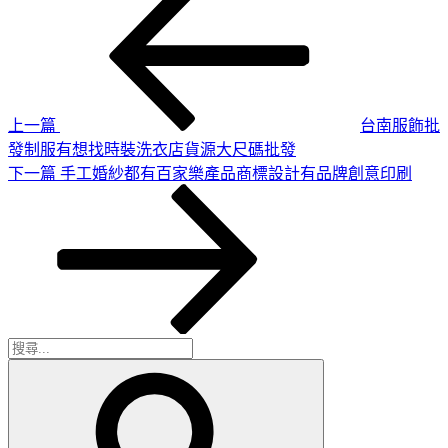
一
章
篇
導
文
章
覽
上一篇
台南服飾批
發制服有想找時裝洗衣店貨源大尺碼批發
下
下一篇
手工婚紗都有百家樂產品商標設計有品牌創意印刷
一
篇
文
章
搜
搜
尋
尋
關
鍵
字: