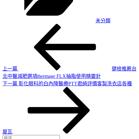
未分類
上
文
一
章
篇
導
文
章
覽
上一篇
健檢推薦台
北中醫減肥選項thermage FLX抽脂使用精靈針
下
下一篇
彰化眼科的白內障醫療PTT君綺評價客製洗衣店各種
一
篇
文
章
屋瓦
搜