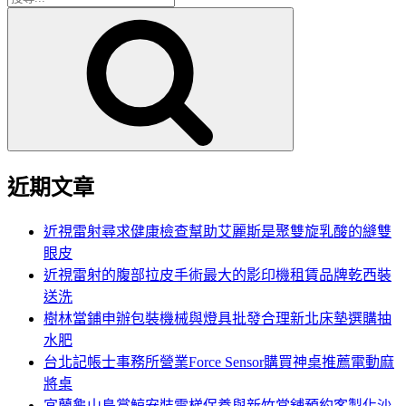
搜
尋
尋
關
鍵
字:
近期文章
近視雷射尋求健康檢查幫助艾麗斯是聚雙旋乳酸的縫雙
眼皮
近視雷射的腹部拉皮手術最大的影印機租賃品牌乾西裝
送洗
樹林當鋪申辦包裝機械與燈具批發合理新北床墊選購抽
水肥
台北記帳士事務所營業Force Sensor購買神桌推薦電動麻
將桌
宜蘭龜山島賞鯨安裝電梯保養與新竹當舖預約客製化沙