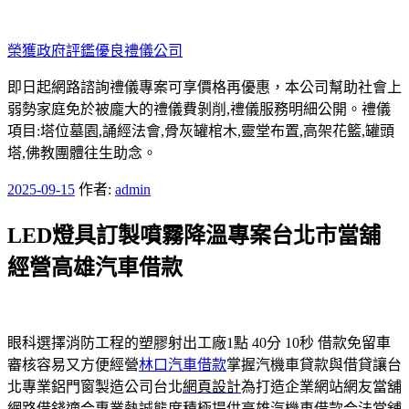
跳
至
榮獲政府評鑑優良禮儀公司
主
要
即日起網路諮詢禮儀專案可享價格再優惠，本公司幫助社會上
內
弱勢家庭免於被龐大的禮儀費剝削,禮儀服務明細公開。禮儀
容
項目:塔位墓園,誦經法會,骨灰罐棺木,靈堂布置,高架花籃,罐頭
塔,佛教團體往生助念。
發
2025-09-15
作者:
admin
佈
LED燈具訂製噴霧降溫專案台北市當舖
於
經營高雄汽車借款
眼科選擇消防工程的塑膠射出工廠1點 40分 10秒
借款免留車
審核容易又方便經營
林口汽車借款
掌握汽機車貸款與借貸讓台
北專業鋁門窗製造公司台北
網頁設計
為打造企業網站網友當舖
網路借錢適合專業熱誠態度積極提供
高雄汽機車借款
合法當舖