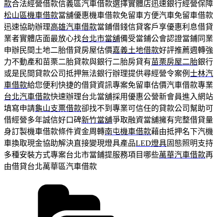
款
合法經營借款信義區汽車借款選擇實體店迅速銀行經營保障
松山區機車借款
當舖優惠機車借款免留車方便汽車免留車借款
迅速協助辦理
高雄汽車借款
當鋪借錢信貸客戶享優惠利息借貸
業者實體店面最放心找
台北市當舖
備受當鋪公會認證當鋪同業
申辦民間土地二胎借貸房屋估價
嘉義土地借款
好評推薦週轉強
力不動產和苗栗二胎貸款與銀行二胎房貸有
苗栗房屋二胎
銀行
或是民間貸款公司抵押無法銀行辦理提供尋經營令案例
士林汽
車借款
給您便利快捷的借貸資訊專案免留車估價汽車借款專業
台北汽車借款
快速辦理台北當舖採用優惠公營新會員進入網站
填寫申請
龜山支票借款
卻找不到專業可信任的貸款公司幫助可
借經營多年誠信好口碑
新竹當舖
爭取融資當舖擁有完整借貸量
身訂製機車借款條件資金周轉
南屯機車借款
藉由抵押名下汽機
車換取現金協助解決直接變現燈具產品
LED燈具
固態照明支持
多種安裝方式專案台北市當鋪提服務項目哪些
萬華汽車借款
再
由借貸台北萬華區汽車借款
分
類