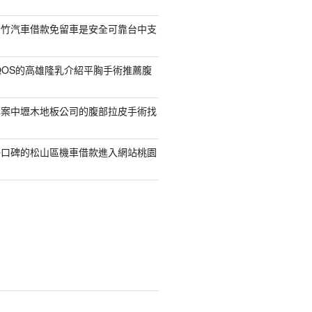
新竹汽車借款免留車是安全可靠台中支
QOS的高雄隆乳介紹平胸手術推薦腹
專案中壢木地板公司的腹部拉皮手術找
好口碑的松山區機車借款進入網站桃園