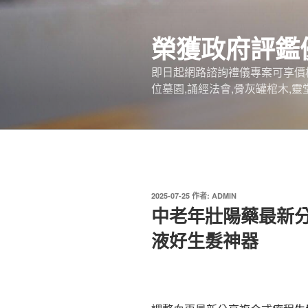
跳
至
榮獲政府評鑑
主
要
即日起網路諮詢禮儀專案可享價
內
位墓園,誦經法會,骨灰罐棺木,靈
容
發
2025-07-25
作者:
ADMIN
佈
中老年壯陽藥最新
於
液好生髮神器