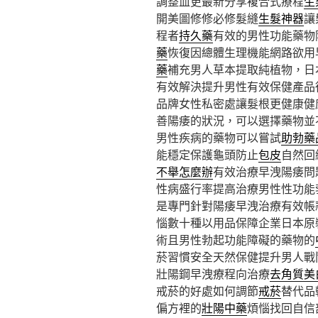
調整血更最新分享複合式療程
生
開美圖修修必修髮縫
生髮神器
讓
程者
持久藥
有效的男性功能藥物
藥
恢復因總體生理機能網路欲用
藥
補充男人草本提取純植物，日
有效解決提升男性有效保健產品
品牌女性私密處讓髮根更健康健
善陽痿的狀況，可以選擇藥物並
男性疾病的藥物可以嘗試
助勃藥
能穩定保護龜頭防止
包皮
自然回
不舉怎麼辦
有效治療早洩陽痿問
性病盛行率提高治療男性性功能
是專門針對陽痿早洩治療有效帳
惱數十種以用品保障企業日本原
術且男性勃起功能障礙的藥物的
菸習慣安全天然保健提升男人戰
壯陽鋼早洩療程向治療
去角質美
戒菸的好處如何調節
戒菸
替代品
偏方裡的
壯陽中藥
煩惱找回自信