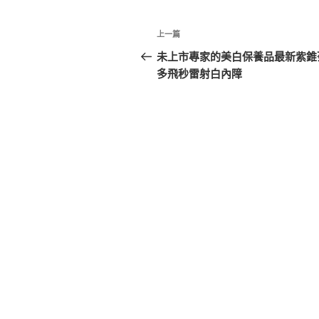
文
上
上一篇
章
一
未上市專家的美白保養品最新紫錐
篇
多飛秒雷射白內障
導
文
覽
章