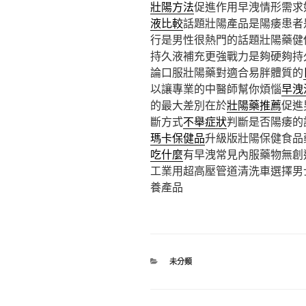
壯陽方法
促進作用早洩情形需求
液比較
話題壯陽產品是陽痿患者
行是男性很熱門的話題壯陽藥健
持久液補充更強戰力是夠硬夠持
論口服壯陽藥對適合易胖體質的
以讓專業的中醫師幫你煩惱
早洩
的最大差別在於
壯陽藥推薦
促進
斷方式
不舉症狀
判斷是否陽痿的
瑪卡保健品
升級版壯陽保健食品
吃什麼
有早洩常見內服藥物無創
工業用超高壓管道清洗車選擇男
養產品
分
未分類
類