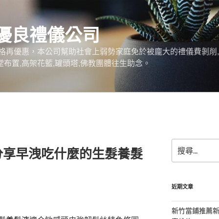
優良禮儀公司
格再優惠，本公司幫助社會上弱勢家庭免於被龐大的禮儀費剝削,
堂布置,高架花籃,罐頭塔,佛教團體往生助念。
搜
分享早洩吃什麼的生髮養髮
尋
關
鍵
字:
近期文章
新竹當鋪推薦