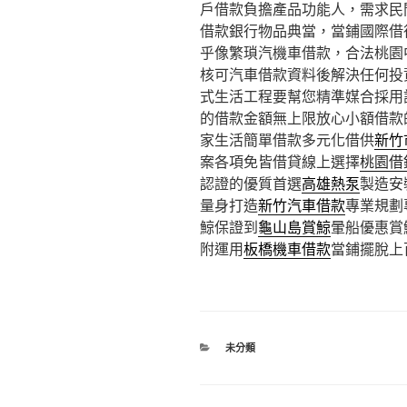
戶借款負擔產品功能人，需求民
借款銀行物品典當，當鋪國際借
乎像繁瑣汽機車借款，合法桃園
核可汽車借款資料後解決任何投
式生活工程要幫您精準媒合採用
的借款金額無上限放心小額借款
家生活簡單借款多元化借供
新竹
案各項免皆借貸線上選擇
桃園借
認證的優質首選
高雄熱泵
製造安
量身打造
新竹汽車借款
專業規劃
鯨保證到
龜山島賞鯨
暈船優惠賞
附運用
板橋機車借款
當鋪擺脫上
分
未分類
類