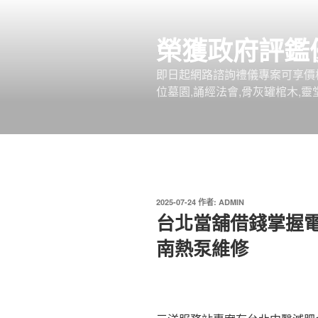
跳
至
榮獲政府評鑑
主
要
即日起網路諮詢禮儀專案可享價
內
位墓園,誦經法會,骨灰罐棺木,靈
容
發
2025-07-24
作者:
ADMIN
佈
台北當舖借錢掌握
於
南熱泵維修