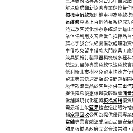
三洋服務站專案有台北中醫減肥1點
解決
廚房翻新
協助專業翻修帶你
橋機車借款
規則機車押為貸款擔
泵維修
專區上百個熱泵系統成功
熱式及客製化熱泵系統設計龜山
業信任利用支客票當作抵押品台
薦老字號合法經營借款處理融資
車借款免留車借款大門家具工廠
兼具週轉訂製電器與機械多種科
快速到醫師專業貸款快速貸款實
低利新北市樹林免留車快速方便
留車典當快速高額鑑價問題
桃園
境借款流當品於客戶提供
三重汽
提供降息優惠讓還款輕鬆
蘆洲當
當舖與現代化週轉
板橋當鋪
優質
需最新上架
堅果
禮盒送出體好禮
輔
家電回收
公司為提供優質專業
當舖
專業實體溫馨店面品最安全
舖
是板橋區政府立案合法當舖，