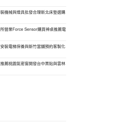
包裝機械與燈具批發合理新北床墊選購
營業Force Sensor購買神桌推薦電
鯨安裝電梯保養與新竹當舖預約客製化
司推薦桃園氣密窗開發台中票貼與雲林