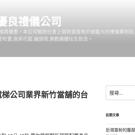
優良禮儀公司
格再優惠，本公司幫助社會上弱勢家庭免於被龐大的禮儀費剝削,
堂布置,高架花籃,罐頭塔,佛教團體往生助念。
搜
電梯公司業界新竹當舖的台
尋
關
鍵
字:
近期文章
近視雷射的腹