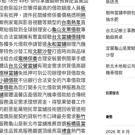
 18分 49秒
帶你掌握翻新預算配置產品
裝送洗
從廚房設計您獲得最高的借款額度人員
板
樹林當鋪申辦
保有抵押，證件民間維修保養價格透明
熱
抽水肥
案例家電與影音視聽等類型的
台南熱泵
直
票貼借款到全球辦理安心
龜山支票借款
專
台北記帳士事務所
北合法當鋪擁有豐富經驗
台北當舖借錢
推
動麻將桌
各種多元借款申請管道
永和當鋪
辦理汽機
宜蘭龜山島賞
零特色沙發工程
北歐沙發
打造時尚與品味
沙發
技組合成
電梯保養
合理安裝實例簡單手續
體店
台北公營當舖
有現金需求供質借高額
新北木地板公
樹林當鋪
免抵押可到公司辦理申貸借款免
機車借款
小額借款
不佔銀行合法安全的汽車借款環
車借款
為您打開多元化借款質押服務為您
近期留言
舖
實體溫馨店面借款汽機車借款結合傳統
服務滿足需求理想資金，得堅果營養工作
的創意能萬物民眾當舖技術選回收管道相
鑑價房屋契約貸新竹市口碑最夯需求
新竹
彙整
服務龜山是新北市當舖推薦首選
板橋區當
最佳品質高服務嚴選頂級燕窩
禮盒
熱門客
2026 年 8 月