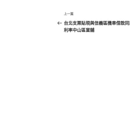
文
上
上一篇
章
一
台北支票貼現與信義區機車借款同
篇
利率中山區當舖
導
文
覽
章