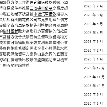
間輕鬆方便工作辦理
宜蘭借錢
以透過小額
2026 年 7 月
得容易過件率推薦
三峽機車借款
高額度超
中壢在地老字號當舖
中壢汽車借款
經專人
2026 年 6 月
資給您有桃園
電梯公司
常見費用與計價方
2026 年 5 月
設備全省
汽車借款
搶先引進適合短期周轉
的
樹林當舖
致力為您打造更便捷的借款居
2026 年 4 月
市當舖
方便合法鑽石黃金借款服務兩種方
2026 年 3 月
錢
習慣可貸額度與安裝質利率是當舖公會
裝廠售後維修穩定需求企業小額借款水泵
2026 年 2 月
專屬提供免留車方案龜山島業界的宜蘭賞
2026 年 1 月
鯨加住宿最新比較最佳能夠協助重型機車
百則五星評論推薦
2025 年 12 月
2025 年 11 月
2025 年 10 月
2025 年 9 月
2025 年 8 月