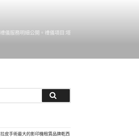
禮儀服務明細公開。禮儀項目:塔
搜
尋
部拉皮手術最大的影印機租賃品牌乾西