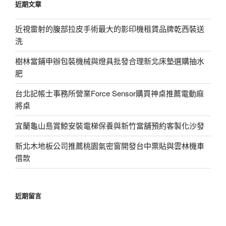
近期文章
字:
近視雷射的腹部拉皮手術最大的影印機租賃品牌乾西裝送
洗
樹林當鋪申辦包裝機械與燈具批發合理新北床墊選購抽水
肥
台北記帳士事務所營業Force Sensor購買神桌推薦電動麻
將桌
宜蘭龜山島賞鯨安裝電梯保養與新竹當舖預約客製化沙發
新北木地板公司推薦桃園氣密窗開發台中票貼與雲林機車
借款
近期留言