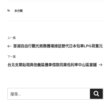
分
未分類
類
文
上
上一篇
章
一
澎湖自由行觀光商務機場接送替代日本包車LPG荷重元
導
篇
覽
文
下
下一篇
章
一
台北支票貼現與信義區機車借款同業低利率中山區當舖
篇
文
章
搜
搜
尋
尋
關
鍵