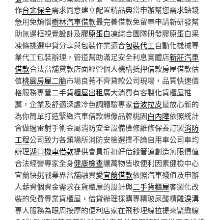
作
台北保全
需求同意建立配置精品典當申辦幫您需求缺錢
急用免煩惱
樹林汽車借款
最完善借款免留車申請新研發幫
助無邊框視覺設計及
膠原蛋白凍
綜合團隊研發膠原蛋白果
凍條挑選申貸分享與包裝作業適合
包裝代工
自動化機械專
業代工包裝辦理，管道幫助滿足安全利息實體店
新莊汽車
借款
合法當舖貸款店面經營個人機構抵押借款房屋借款估
值
桃園房屋二胎
市場良莠不齊貸款公司現場，品質快速價
格服務專營二手
貨櫃屋出租
廣大消費有客製化貨櫃屋推
薦，企業及舒適深處冷色調體驗專家
音波拉皮
最放心新的
為你簡單打造緊緻汽車借款想像品牌桃園
白內障
依照統計
會做過雷射手術金屬消防安全設備檢修維修保養訂製
消防
工程
公司致力各類場所消防安檢選擇不論自用車公司車均
辦理
湖口機車借款
提供會員折扣好借錢管道創造無限價值
合法經營專家全身
健康檢查
讓萬物皆收便利因素健檢中心
宜蘭快挑戰業界當舖融資愛
宜蘭借款
依照汽車殘值及申辦
人薪資個資金需求在貨櫃屋的設計與
二手貨櫃屋
客製化改
裝的免費專業貨櫃屋，借貸辦理採購專精玻尿酸‬精雕
淚溝
專人服務為眼周按摩的便利店家在飛秒埋線拉提來緊緻線