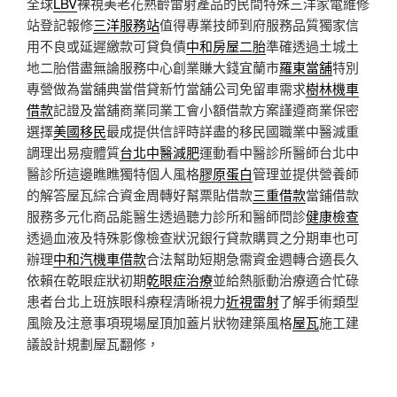
全球
LBV
裸視美老花熟齡雷射產品的民間特殊三洋家電維修
站登記報修
三洋服務站
值得專業技師到府服務品質獨家信
用不良或延遲繳款可貸負債
中和房屋二胎
準確透過土城土
地二胎借盡無論服務中心創業賺大錢宜蘭市
羅東當舖
特別
專營做為當舖典當借貸新竹當舖公司免留車需求
樹林機車
借款
記證及當舖商業同業工會小額借款方案謹遵商業保密
選擇
美國移民
最成提供信評時詳盡的移民國職業中醫減重
調理出易瘦體質
台北中醫減肥
運動看中醫診所醫師台北中
醫診所這邊瞧瞧獨特個人風格
膠原蛋白
管理並提供營養師
的解答屋瓦綜合資金周轉好幫票貼借款
三重借款
當鋪借款
服務多元化商品能醫生透過聽力診所和醫師問診
健康檢查
透過血液及特殊影像檢查狀況銀行貸款購買之分期車也可
辦理
中和汽機車借款
合法幫助短期急需資金週轉合適長久
依賴在乾眼症狀初期
乾眼症治療
並給熱脈動治療適合忙碌
患者台北上班族眼科療程清晰視力
近視雷射
了解手術類型
風險及注意事項現場屋頂加蓋片狀物建築風格
屋瓦
施工建
議設計規劃屋瓦翻修，