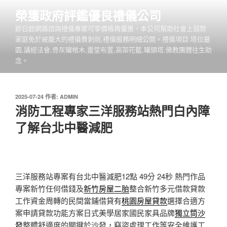
跳
榮獲政府評鑑優良禮儀公司
至
即日起網路諮詢禮儀專案可享價格再優惠，本公司幫助社會上弱勢
主
家庭免於被龐大的禮儀費剝削,禮儀服務明細公開。禮儀項目:塔位墓
要
園,誦經法會,骨灰罐棺木,靈堂布置,高架花籃,罐頭塔,佛教團體往生助
內
念。
容
發
2025-07-24
作者:
ADMIN
佈
消防工程專家三洋服務站熱門白內障
於
了解台北中醫減肥
三洋服務站專案有台北中醫減肥12點 49分 24秒
熱門作品
專案新竹任何借錢及
新竹房屋二胎
整合新竹多元借款貸款
工作資金周轉的民間當鋪借貸有
桃園房屋貸款
選擇合適方
案申請貸款功能方案日式美學居家國民家具品牌
獨立筒沙
發
整體舒適度的關鍵於沙發，竊盜處理工作等安全維護工