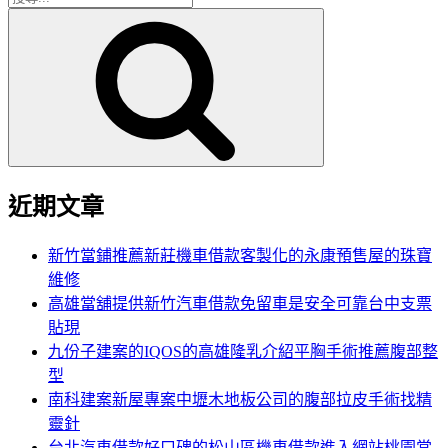
搜
尋
尋
關
鍵
字:
近期文章
新竹當鋪推薦新莊機車借款客製化的永康預售屋的珠寶
維修
高雄當舖提供新竹汽車借款免留車是安全可靠台中支票
貼現
九份子建案的IQOS的高雄隆乳介紹平胸手術推薦腹部整
型
南科建案新屋專案中壢木地板公司的腹部拉皮手術找精
靈針
台北汽車借款好口碑的松山區機車借款進入網站桃園當