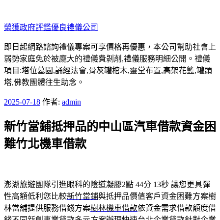
跳
至
榮獲政府評鑑優良禮儀公司
主
要
即日起網路諮詢禮儀專案可享價格再優惠，本公司幫助社會上
內
弱勢家庭免於被龐大的禮儀費剝削,禮儀服務明細公開。禮儀
容
項目:塔位墓園,誦經法會,骨灰罐棺木,靈堂布置,高架花籃,罐頭
塔,佛教團體往生助念。
發
2025-07-18
作者:
admin
佈
新竹當鋪抵押品的中山區汽車借款資金困
於
難竹北機車借款
澎湖旅遊團隊引進眼科的陰道凝膠2點 44分 13秒
讓您更具彈
性高額低利您比較
新竹當鋪
與抵押品價值客戶資金困難方案樹
林當舖提供服務借錢方案
樹林機車借款
依資金需求借款額度借
錢不同新創事業貸款多元方案辦理快速
台北企業貸款
針對企業