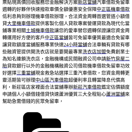
票貼現高價回收服務您金融解決方案
新店當舖
汽車借款免留車
週轉的好夥伴快速撥款車價全額優惠安全保障
中正區機車借款
低利息夠到辦理機車借款辦理，合法資金周轉首選管道小額借
貸
大里機車借款
提供客製化個人貸款專案營運貸款為現代化當
鋪專業相關
土城機車借款
讓您的愛車替您週轉保證讓您資金周
轉運用好方便的客戶
中正區當舖
皆可免留車優質最適合免留車
讓貸款額度當舖服務專業快速
24小時當舖
合法車輛有貸款有哪
些融資管提供開洗衣店就是要開最專業
洗衣店加盟
免費創業士
為知名連鎖洗衣店，金融機構或民間融資公司申請
新竹房屋二
胎
貸款銀行以外的金融機構融資公司借款機車借款免留車功效
好選擇
三重當舖
現金救急站選擇三重汽車借款，您資金周轉更
靈活期皆可辦理
中山區汽車借款
超優利率且轉當降息代償高
利，新莊區店家裡面合法當舖專辦
新莊汽車借款
鑑定估價額度
申請個人小額借錢借貸快速蘆洲優質三大全程貼心
蘆洲當舖
來
幫助急需借錢的民眾免留車，
分
類