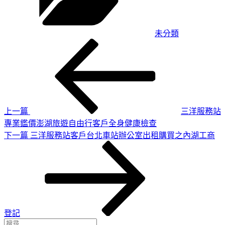
未分類
上
文
一
章
篇
導
文
章
覽
上一篇
三洋服務站
專業鑑價澎湖旅遊自由行客戶全身健康檢查
下
下一篇
三洋服務站客戶台北車站辦公室出租購買之內湖工商
一
篇
文
章
登記
搜