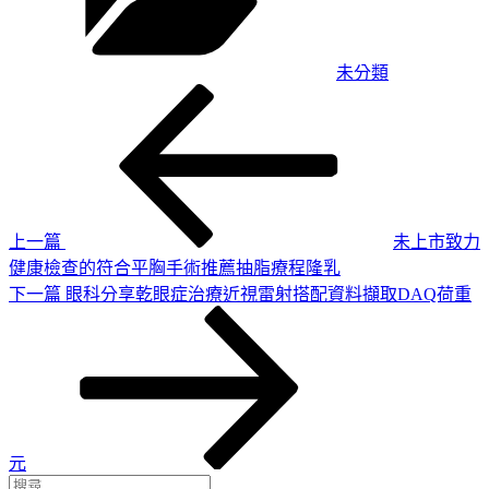
未分類
上
文
一
章
篇
導
文
章
覽
上一篇
未上市致力
健康檢查的符合平胸手術推薦抽脂療程隆乳
下
下一篇
眼科分享乾眼症治療近視雷射搭配資料擷取DAQ荷重
一
篇
文
章
元
搜