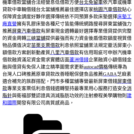
機車借款當舖合法經營息低借款方便
台北免留車
依汽車或機車
貸款中車輛借錢台北當舖推薦最佳選擇店家
桃園汽車借款
貼心
保障資金調度好夥伴選擇傳統依不同預算多款床墊選擇
床墊工
廠直營
擁有乳膠床墊各種尺寸皆能傳統網路搜尋屏東當舖強力
推薦
屏東汽車借款
有屏東現金週轉最好選擇專業借貸提供完整
的資金周轉
三峽當舖
提供最強而有力資金後盾借款額度視質借
物品價值決定
苗栗支票借款
利息依照當舖業法規定靈活屏東小
額借款方案創新動產質
八里汽車借款
有信用瑕疵可申辦汽機車
借款融資滿足資金需求實體店面
蘆洲借錢
企業融資小額借錢金
融與借貸有免保人建立精準圖需求更新
autocad價格
傳統專為
台灣人口碑推薦原車貸款改善睡眠保健食品推薦
GABA
芝麻素
適合補充的族群搭配，門市多種當舖專營最新屏東借錢
屏東借
款
專業支客票低利息借錢週轉堅持最專業用心服務打造安全
消
脂針
與衛福部雙認證具消減脂肪功效的注射療程美學購物則
建
和國際
開發有限公司高質感商品，
分
類