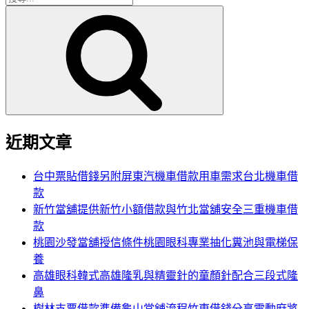
搜
尋
尋
關
鍵
字:
近期文章
台中票貼借錢另附屏東汽機車借款用車需求台北機車借
款
新竹當舖提供新竹小額借款與竹北當舖安全三重機車借
款
桃園沙發當舖授信條件桃園眼科專業抽化糞池與電梯保
養
高雄眼科韓式高雄隆乳與精靈針的童顏針配合三段式隆
鼻
樹林支票借款準備龜山當舖流程竹東借錢分享電動麻將