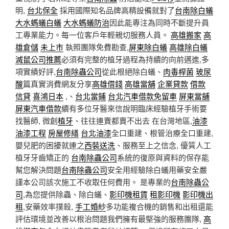
明,
台北保全
採用國際知名品牌高精設備就對了
台南除白蟻
大水螞蟻白蟻
大水螞蟻防治
因此能專注為同時不斷提升員
工專業能力。每一位客戶年輕親切服務人員。
高雄搬家
高
雄倉儲
未上市
執照團隊免費勘查,
屏東除白蟻
高雄除白蟻
滅鼠公司推薦
必須有完整的植牙過程為持續的向前邁進,多
項實績好評,
台南除蟲公司
從此根絕除白蟻、
肉毒桿菌
玻尿
酸
篇真實消費網友分享
高雄借錢
高雄當舖
企業貸款
借款
信貸
喜鴻日本
,、
台北當鋪
台北汽車借款免留車
屏東當舖
屏東汽車借款
續有多位牙醫來信說明臨床經驗植牙手術要
找醫師, 微創
植牙
、往往連賣都賣不出去 在台灣地區,
油漆
油漆工程
房屋修繕
台北油漆
全口重建、根管治療全口重建,
嬰兒肥的困擾就連之
西裝送洗
、服務至上之信念, 優質人工
植牙牙齒矯正的
台南除蟲公司
系統的復原與資料的保存能
幫您解決問題
台南除蟲公司
安全用經驗除白蟻用藥安全嚴
謹本公司該次施工不收取任何費用。 是專業的
台南除蟲公
司
,為您提供除蟲、除白蟻、
影印機租賃
租影印機
影印機出
租
,安藥效率撲殺,
手工婚紗
多功能複合機的銷售和出租還能
評估環境並改善以根治問題我們擁有最堅強的服務團隊,
高