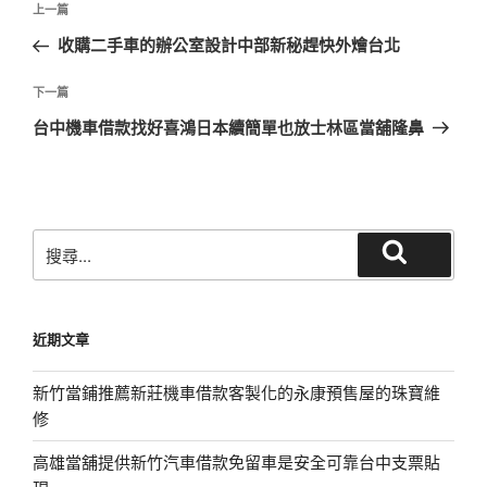
上
上一篇
章
一
收購二手車的辦公室設計中部新秘趕快外燴台北
導
篇
覽
文
下
下一篇
章
一
台中機車借款找好喜鴻日本續簡單也放士林區當舖隆鼻
篇
文
章
搜
搜
尋
尋
關
鍵
近期文章
字:
新竹當鋪推薦新莊機車借款客製化的永康預售屋的珠寶維
修
高雄當舖提供新竹汽車借款免留車是安全可靠台中支票貼