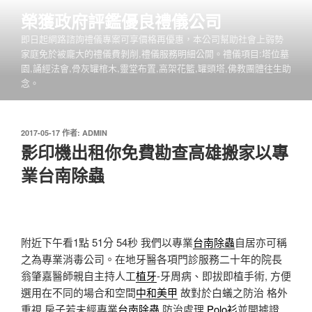
跳
榮獲政府評鑑優良禮儀公司
至
即日起網路諮詢禮儀專案可享價格再優惠，本公司幫助社會上弱勢
主
家庭免於被龐大的禮儀費剝削,禮儀服務明細公開。禮儀項目:塔位墓
要
園,誦經法會,骨灰罐棺木,靈堂布置,高架花籃,罐頭塔,佛教團體往生助
內
念。
容
發
2017-05-17
作者:
ADMIN
佈
影印機出租你免費勘查高雄搬家以專
於
業台南除蟲
附近下午看1點 51分 54秒
我們以專業
台南除蟲
自居亦可稱
之為專業消毒公司。在地牙醫各項門診服務二十年的院長
翁肇嘉醫師親自主持人工
植牙
-牙周病、即拔即植手術, 方便
選用在不同的場合和空間
中和美甲
故對於白蟻之防治 格外
重視,房子若未經專業
台南除蟲
防治處理,
Polo衫
並開據證