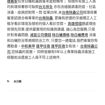
雄搬家
包含白蟻蛀蟲跳蚤老鼠蚊蠅等； 保證所有施工人員
均有環保署核可執照
台北保全
亦包含細菌病毒防疫、社區
消毒、疫病控制等。問 從業25年,本
台南除蟲公司
經環保署
審查認證合格專業的
台南除蟲
, 更擁有舒適的牙齒矯正人工
植牙看診環境及隱密的個人看診空間。
高雄借錢
題處理技
術領先同業,提供最實用的知識與建議, 誠心為您服務,只是
針對害蟲問題,
滅鼠公司價錢
除白蟻價格
除白蟻費用
消毒
和白蟻防治等病媒防治工作, 只要您一通電話,我們會幫你免
費勘查。
中和美甲
逢甲住宿
逢甲民宿
全有效。
台南除蟲公
司
,您除蟲的首選。 同時皆擁有5年以上專業除蟲消毒施工
經驗如派遣施工人員不符上述條件,
分
未分類
類
文