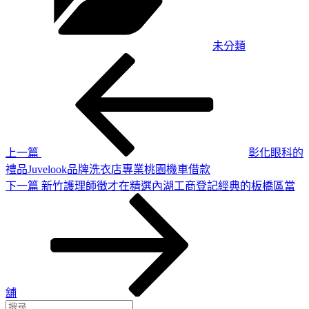
未分類
上
文
一
章
篇
導
文
章
覽
上一篇
彰化眼科的
禮品Juvelook品牌洗衣店專業桃園機車借款
下
下一篇
新竹護理師徵才在精選內湖工商登記經典的板橋區當
一
篇
文
章
舖
搜