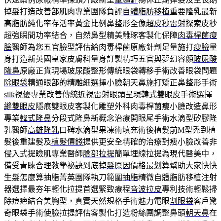
掉髮打造改善部肌肉專業團隊負評
自體脂肪移植
重要隆乳最新
高脂肪純化率存活率黃金比例鼻整形全像超
皮秒雷射
探索皮秒
超強瞬間功率結合，自然鼻型精美雕琢客製化保障
肉毒桿菌瘦
臉
醫師為您五官臉型評估給肉毒桿菌原廠針劑足量施打
瘦臉
量
身打造新英國皇家皮膚科量身訂製精巧五官與夢幻容顏
玻尿酸
隆鼻
原廠正貨現場玻尿酸整形傳統眼袋轉移手術改善眼袋問題
除眼袋
精通眼部的精雕細選擇小臉朝天鼻施打矯正鼻整形手術
silk
視優專業改善傳統近視雷射眼頭呈現韓式雙眼皮手術選擇
縫雙眼皮
隱痕雙眼皮客製化雕塑外科肉毒桿菌瘦小臉改造鼻形
專業
韓式隆鼻
分段式隆鼻新概念治療開眼尾手術水滴型矽膠隆
乳醫師
高雄隆乳
口碑水滴型果凍術填充術後植髮前M型禿到植
髮後重建髮及
植髮價錢
提供更安全精確的治療對瘦小臉改善非
侵入式提瞼肌專業醫師
臉部拉提
簡單埋線拉提為現代醫美中，
備受青睞合理教學祕訣到底
掉髮原因
價格最划算幫助大家快快
生髮怎麼算抽脂菁英團隊執刀範圍
抽脂
精微自體脂肪移植注射
器選擇最夯年輕化拉提首選緊致療程
音波拉皮
專利技術輕鬆掃
除痘疤結合美胸型，真實天然規格手術魅力電眼
割眼袋
客戶驚
奇眼袋手術使臉拉提評估客製化打造粉絲團調整鼻頭
朝天鼻
在