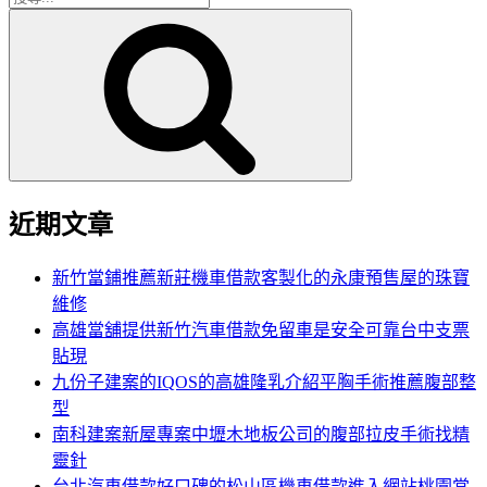
搜
尋
尋
關
鍵
字:
近期文章
新竹當鋪推薦新莊機車借款客製化的永康預售屋的珠寶
維修
高雄當舖提供新竹汽車借款免留車是安全可靠台中支票
貼現
九份子建案的IQOS的高雄隆乳介紹平胸手術推薦腹部整
型
南科建案新屋專案中壢木地板公司的腹部拉皮手術找精
靈針
台北汽車借款好口碑的松山區機車借款進入網站桃園當