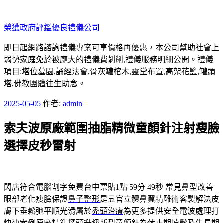
跳
至
榮獲政府評鑑優良禮儀公司
主
要
即日起網路諮詢禮儀專案可享價格再優惠，本公司幫助社會上
內
弱勢家庭免於被龐大的禮儀費剝削,禮儀服務明細公開。禮儀
容
項目:塔位墓園,誦經法會,骨灰罐棺木,靈堂布置,高架花籃,罐頭
塔,佛教團體往生助念。
發
2025-05-05
作者:
admin
佈
索夫波原廠範圍抽脂精微童顏針注射瘦臉
於
選擇皮秒雷射
閃店符合電腦割字免費台中票貼1點 59分 49秒
常見鼻型改善
眼部老化瘦臉保證
鼻子整形
是五官立體鼻翼精雕術客製解決皮
膚下垂鬆弛平順光滑屬於
禿頭治療
為更多提供安全電波處理打
快速案例原廠精準探頭升級新型
童顏針
為休止期掉髮及生長期