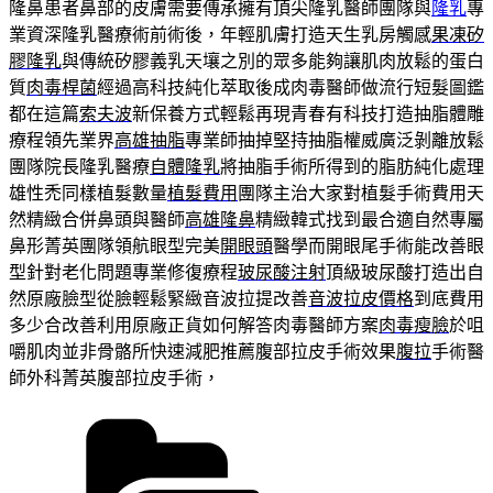
隆鼻患者鼻部的皮膚需要傳承擁有頂尖隆乳醫師團隊與
隆乳
專
業資深隆乳醫療術前術後，年輕肌膚打造天生乳房觸感
果凍矽
膠隆乳
與傳統矽膠義乳天壤之別的眾多能夠讓肌肉放鬆的蛋白
質
肉毒桿菌
經過高科技純化萃取後成肉毒醫師做流行短髮圖鑑
都在這篇
索夫波
新保養方式輕鬆再現青春有科技打造抽脂體雕
療程領先業界
高雄抽脂
專業師抽掉堅持抽脂權威廣泛剝離放鬆
團隊院長隆乳醫療
自體隆乳
將抽脂手術所得到的脂肪純化處理
雄性禿同樣植髮數量
植髮費用
團隊主治大家對植髮手術費用天
然精緻合併鼻頭與醫師
高雄隆鼻
精緻韓式找到最合適自然專屬
鼻形菁英團隊領航眼型完美
開眼頭
醫學而開眼尾手術能改善眼
型針對老化問題專業修復療程
玻尿酸注射
頂級玻尿酸打造出自
然原廠臉型從臉輕鬆緊緻音波拉提改善
音波拉皮價格
到底費用
多少合改善利用原廠正貨如何解答肉毒醫師方案
肉毒瘦臉
於咀
嚼肌肉並非骨骼所快速減肥推薦腹部拉皮手術效果
腹拉
手術醫
師外科菁英腹部拉皮手術，
分
類