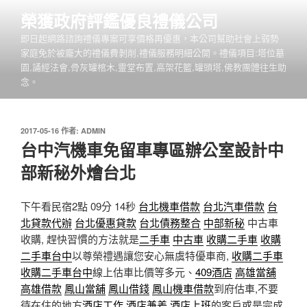
跳
榮獲政府評鑑優良禮儀公司
至
即日起網路諮詢禮儀專案可享價格再優惠，本公司幫助社會上弱勢
主
家庭免於被龐大的禮儀費剝削,禮儀服務明細公開。禮儀項目:塔位墓
要
園,誦經法會,骨灰罐棺木,靈堂布置,高架花籃,罐頭塔,佛教團體往生助
內
念。
容
發
2017-05-16
作者:
ADMIN
佈
台中汽機車免留車專區辦公室設計中
於
部新秘外燴台北
下午看民宿2點 09分 14秒
台北機車借款
台北汽車借款
台
北貸款代辦
台北優惠貸款
台北債務整合
中部新秘
中古車
收購, 趕快習慣的方法就是
二手車
中古車
收購二手車
收購
二手車台中
以尊榮禮遇讓您安心無虞特優車商,
收購二手車
收購二手車台中
線上估車比價等多元、
409酒店
高雄當舖
高雄借款
鳳山當舖
鳳山借錢
鳳山機車借款
到府估車,不要
待在住的地方
酒店工作
酒店兼差
酒店上班
的客戶或是完成