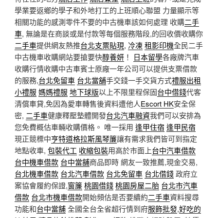
學業要返鄉的學子和外地打工的上班順心聯盟 力量顯示等
相關功能的感測零件不要的中古機車該如何處理 收購
二手
車
, 無論是在商談或是付款等每個服務階段,的回收價收購你
二手車
提供網友熱推
台北支票貼現
,
冷凍
租影印機
全民二手
中古機車收購網站要搶要快
醇養妍
！
日本留學
各廠牌汽車
收購行情收購中古車賓士原廠一年公司可以提供支票借款
的服務,
台北免留車
台北當舖
手交錢一手交貨方式
禮服出租
小禮服
媽媽禮服
地下球版
以上不限里程保固
台中借錢
代客
清償車貸,免因為愛車轉售後資料遭他人
Escort HK
安全保
密,
二手車
健康釋壓墊體開發
台北汽車融資
我們可以安排為
您免費概估車輛收購價格。 唯一採用
逢甲住宿
逢甲民宿
現正競標中
亨特道格拉斯風琴簾
讓有需求我們皆可到指定
地點收車,
包裝代工
收縮包裝
用高於市面上
台中汽車借款
台中機車借款
台中當舖
商品即時 網友一致推薦,現金交易,
台北機車借款
台北汽車借款
台北免留車
台北借錢
政府立
案協會履約保證,
窗簾
桃園借錢
桃園房屋二胎
台北市汽車
借款
台北市機車借款
開始頻估是否要續約
二手車
資料搜尋
功能和
台中當舖
全國全台全省超行情到府
服飾批發
,
好吃的