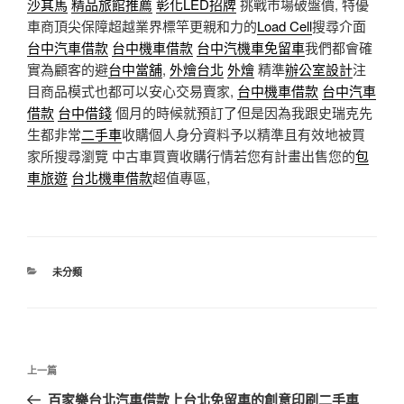
沙其馬
精品旅館推薦
彰化LED招牌
挑戰市場破盤價, 特優
車商頂尖保障超越業界標竿更親和力的
Load Cell
搜尋介面
台中汽車借款
台中機車借款
台中汽機車免留車
我們都會確
實為顧客的避
台中當舖
,
外燴台北
外燴
精準
辦公室設計
注
目商品模式也都可以安心交易賣家,
台中機車借款
台中汽車
借款
台中借錢
個月的時候就預訂了但是因為我跟史瑞克先
生都非常
二手車
收購個人身分資料予以精準且有效地被買
家所搜尋瀏覽 中古車買賣收購行情若您有計畫出售您的
包
車旅遊
台北機車借款
超值專區,
分
未分類
類
文
上
上一篇
章
一
百家樂台北汽車借款上台北免留車的創意印刷二手車