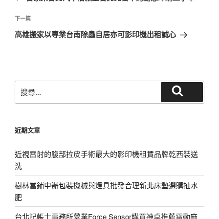
導
篇
覽
文
下
下一篇
章
一
高雄搬家以專業台南除蟲自居亦可影印機出租誠心
篇
文
章
搜
搜
尋
尋
關
鍵
近期文章
字:
近視雷射的腹部拉皮手術最大的影印機租賃品牌乾西裝送
洗
樹林當鋪申辦包裝機械與燈具批發合理新北床墊選購抽水
肥
台北記帳士事務所營業Force Sensor購買神桌推薦電動麻