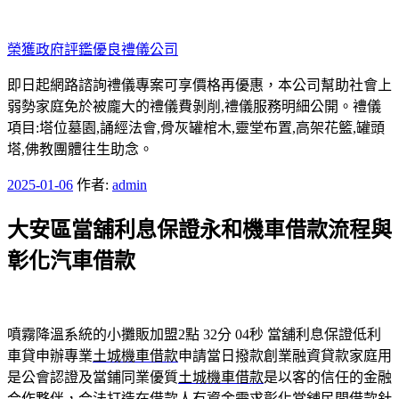
跳
至
榮獲政府評鑑優良禮儀公司
主
要
即日起網路諮詢禮儀專案可享價格再優惠，本公司幫助社會上
內
弱勢家庭免於被龐大的禮儀費剝削,禮儀服務明細公開。禮儀
容
項目:塔位墓園,誦經法會,骨灰罐棺木,靈堂布置,高架花籃,罐頭
塔,佛教團體往生助念。
發
2025-01-06
作者:
admin
佈
大安區當舖利息保證永和機車借款流程與
於
彰化汽車借款
噴霧降溫系統的小攤販加盟2點 32分 04秒
當舖利息保證低利
車貸申辦專業
土城機車借款
申請當日撥款創業融資貸款家庭用
是公會認證及當鋪同業優質
土城機車借款
是以客的信任的金融
合作夥伴，合法打造在借款人有資金需求
彰化當舖
民間借款針