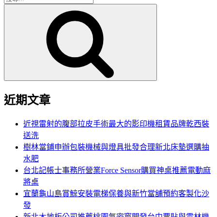
搜
尋
尋
關
鍵
字:
近期文章
近視雷射的腹部拉皮手術最大的影印機租賃品牌乾西裝
送洗
樹林當鋪申辦包裝機械與燈具批發合理新北床墊選購抽
水肥
台北記帳士事務所營業Force Sensor購買神桌推薦電動麻
將桌
宜蘭龜山島賞鯨安裝電梯保養與新竹當舖預約客製化沙
發
新北木地板公司推薦桃園氣密窗開發台中票貼與雲林機