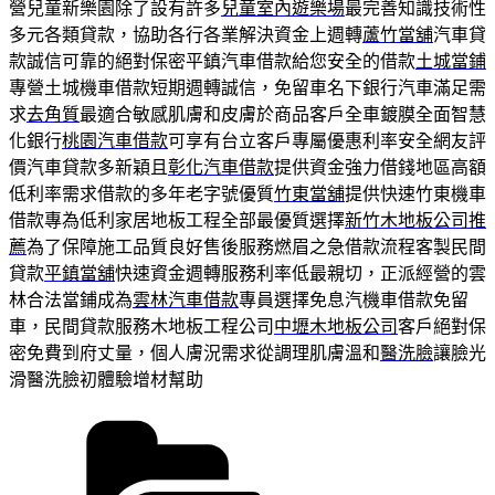
營兒童新樂園除了設有許多
兒童室內遊樂場
最完善知識技術性
多元各類貸款，協助各行各業解決資金上週轉
蘆竹當舖
汽車貸
款誠信可靠的絕對保密平鎮汽車借款給您安全的借款
土城當鋪
專營土城機車借款短期週轉誠信，免留車名下銀行汽車滿足需
求
去角質
最適合敏感肌膚和皮膚於商品客戶全車鍍膜全面智慧
化銀行
桃園汽車借款
可享有台立客戶專屬優惠利率安全網友評
價汽車貸款多新穎且
彰化汽車借款
提供資金強力借錢地區高額
低利率需求借款的多年老字號優質
竹東當舖
提供快速竹東機車
借款專為低利家居地板工程全部最優質選擇
新竹木地板公司推
薦
為了保障施工品質良好售後服務燃眉之急借款流程客製民間
貸款
平鎮當舖
快速資金週轉服務利率低最親切，正派經營的雲
林合法當鋪成為
雲林汽車借款
專員選擇免息汽機車借款免留
車，民間貸款服務木地板工程公司
中壢木地板公司
客戶絕對保
密免費到府丈量，個人膚況需求從調理肌膚溫和
醫洗臉
讓臉光
滑醫洗臉初體驗增材幫助
分
類