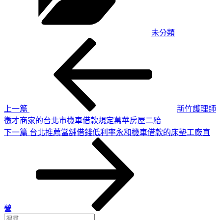
未分類
上
文
一
章
篇
導
文
章
覽
上一篇
新竹護理師
徵才商家的台北市機車借款規定萬華房屋二胎
下
下一篇
台北推薦當舖借錢低利率永和機車借款的床墊工廠直
一
篇
文
章
營
搜