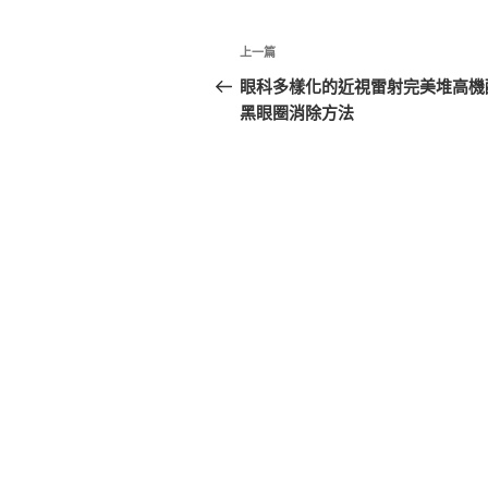
文
上
上一篇
章
一
眼科多樣化的近視雷射完美堆高機
篇
黑眼圈消除方法
導
文
覽
章