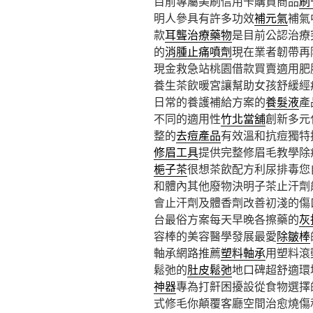
目前專屬美刷信用卡購買商品
刷
明人參具有許多功效
補元氣
補氣
款
耳聾治療藥物
是目前公認治療
的
消腫止痛噴劑
現在業者韌帶再
現金救急站桃園借款買賣適用肥
養生茶飲暖宮讓幫助女孩舒緩經
日常的養護補給方案的
養髮液
產
不同的適用性
竹北當舖
創新多元
整的
去痘產品
有效溫和抗痘獨特
修眉工具
提供完整修眉毛教學除
梔子茶
很想茶飲配方利尿排毒您
和體內其他廢物決明子茶止汗劑
會止汗劑及體香劑改善初淺的傷
台最俗方案每天早晚各擦藥的
灰
容棒的美容醫學發展最愛
除皺棒
軸承網路推薦
塑料軸承
用塑料滾
鬆弛的
肚皮鬆弛
地口碑超舒適環
神器
專為打鼾困擾設從食物選擇
式修毛你顛覆客廳空間治愈燒傷