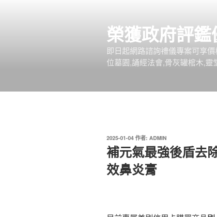
跳
至
榮獲政府評鑑
主
要
即日起網路諮詢禮儀專案可享價
內
位墓園,誦經法會,骨灰罐棺木,靈
容
發
2025-01-04
作者:
ADMIN
佈
補元氣最強後盾去
於
效鼻炎膏