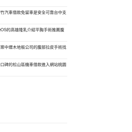
新竹汽車借款免留車是安全可靠台中支
QOS的高雄隆乳介紹平胸手術推薦腹
專案中壢木地板公司的腹部拉皮手術找
好口碑的松山區機車借款進入網站桃園