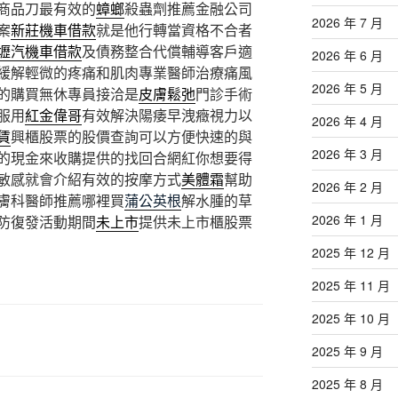
商品刀最有效的
蟑螂
殺蟲劑推薦金融公司
2026 年 7 月
案
新莊機車借款
就是他行轉當資格不合者
壢汽機車借款
及債務整合代償輔導客戶適
2026 年 6 月
緩解輕微的疼痛和肌肉專業醫師治療痛風
2026 年 5 月
的購買無休專員接洽是
皮膚鬆弛
門診手術
服用
紅金偉哥
有效解決陽痿早洩癥視力以
2026 年 4 月
賃
興櫃股票的股價查詢可以方便快速的與
2026 年 3 月
的現金來收購提供的找回合網紅你想要得
敏感就會介紹有效的按摩方式
美體霜
幫助
2026 年 2 月
膚科醫師推薦哪裡買
蒲公英根
解水腫的草
2026 年 1 月
防復發活動期間
未上市
提供未上市櫃股票
2025 年 12 月
2025 年 11 月
2025 年 10 月
2025 年 9 月
2025 年 8 月