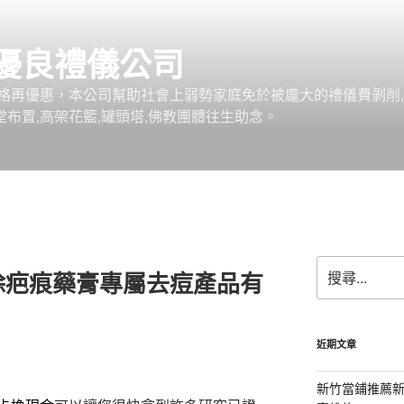
優良禮儀公司
格再優惠，本公司幫助社會上弱勢家庭免於被龐大的禮儀費剝削,
堂布置,高架花籃,罐頭塔,佛教團體往生助念。
搜
除疤痕藥膏專屬去痘產品有
尋
關
鍵
字:
近期文章
新竹當鋪推薦