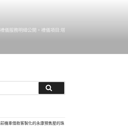
禮儀服務明細公開。禮儀項目:塔
搜
尋
新莊機車借款客製化的永康預售屋的珠