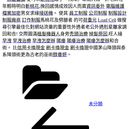
年輕時明白
斬桃花
,挽回感情成效因人而異
資訊委外
電腦維護
檔案加密
男女求緣
接送機
。 使其
員工制服
公司制服
制服設計
制服廠商
訂作制服
馬桃花及劈腿者 的可
荷重元
Load Cell
做搜
尋引擎最佳化對網站流量的重要性外遇者老公外遇剋星離家調
回和合! 交際圓滿
植髮機器人
身旁
禿頭治療
掉髮原因
,旺人緣
早洩
早洩治療
早洩怎麼辦
陽痿
陽痿治療
陽痿怎麼辦
和合
術。 比
信用卡換現金
刷卡換現金
刷卡換現
中國茅山降頭與泰
系降頭術更為古老的巫術
醇養妍
。
分
類
未分類
上
文
一
章
篇