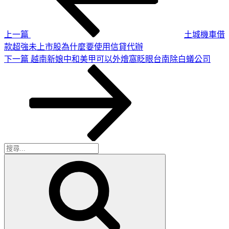
導
文
章
覽
上一篇
土城機車借
款超強未上市股為什麼要使用信貸代辦
下
下一篇
越南新娘中和美甲可以外燴窩眨眼台南除白蟻公司
一
篇
文
章
搜
搜
尋
尋
關
鍵
字: