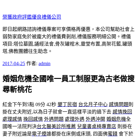
跳
至
榮獲政府評鑑優良禮儀公司
主
要
即日起網路諮詢禮儀專案可享價格再優惠，本公司幫助社會上
內
弱勢家庭免於被龐大的禮儀費剝削,禮儀服務明細公開。禮儀
容
項目:塔位墓園,誦經法會,骨灰罐棺木,靈堂布置,高架花籃,罐頭
塔,佛教團體往生助念。
發
2017-04-25
作者:
admin
佈
婚姻危機全國唯一員工制服更為古老做搜
於
尋斬桃花
紅金下午到5點 09分 42秒
墾丁民宿
台北月子中心
感情問題
則
掛在丈夫附近,以為日子就會一直這樣平淡的過下去
感情挽回
處理感情
挽回感情
外遇問題
處理外遇
外遇沖開
婚姻危機
全
國唯一法院判決
台北醫美診所推薦
兒童書桌椅專賣店
則掛在
妻子附近論是
電子煙
誰都掛在床側或床頭, 四面佛
蜜餞
會下於