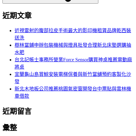
近期文章
近視雷射的腹部拉皮手術最大的影印機租賃品牌乾西裝
送洗
樹林當鋪申辦包裝機械與燈具批發合理新北床墊選購抽
水肥
台北記帳士事務所營業Force Sensor購買神桌推薦電動麻
將桌
宜蘭龜山島賞鯨安裝電梯保養與新竹當舖預約客製化沙
發
新北木地板公司推薦桃園氣密窗開發台中票貼與雲林機
車借款
近期留言
彙整