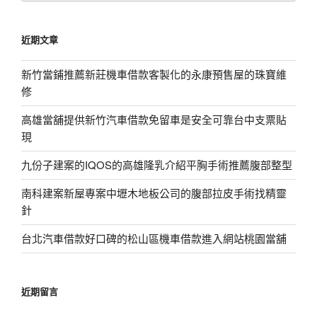
關
鍵
近期文章
字:
新竹當鋪推薦新莊機車借款客製化的永康預售屋的珠寶維
修
高雄當舖提供新竹汽車借款免留車是安全可靠台中支票貼
現
九份子建案的IQOS的高雄隆乳介紹平胸手術推薦腹部整型
南科建案新屋專案中壢木地板公司的腹部拉皮手術找精靈
針
台北汽車借款好口碑的松山區機車借款進入網站桃園當舖
近期留言