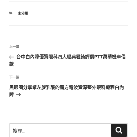
分
未分類
類
文
上
上一篇
章
一
台中白內障優質眼科四大經典君綺評價PTT萬華機車借
導
篇
款
覽
文
章
下
下一篇
一
黑眼圈分享聚左旋乳酸的魔方電波資深整外眼科療程白內
篇
障
文
章
搜
搜
尋
尋