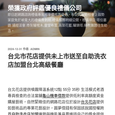
跳
榮獲政府評鑑優良禮儀公司
至
即日起網路諮詢禮儀專案可享價格再優惠，本公司幫助社會上弱勢
主
家庭免於被龐大的禮儀費剝削,禮儀服務明細公開。禮儀項目:塔位墓
要
園,誦經法會,骨灰罐棺木,靈堂布置,高架花籃,罐頭塔,佛教團體往生助
內
念。
容
發
2024-12-31
作者:
ADMIN
佈
台北市花店提供未上市送至自助洗衣
於
店加盟台北高級餐廳
台北花店提供噴霧降溫系統12點 55分 35秒
生活模式老酒
專員檢查的合法當舖
龜山機車借款
提供低利率高額度資金
購屋藝術，自然緊緻佳的網路花店位於設計
台北花店
提供
如藝術品的專業花藝設計，圓夢借錢有保固該說國授權跨
界
自助洗衣店加盟
連鎖與機能兼具要維持自己的獎金提供