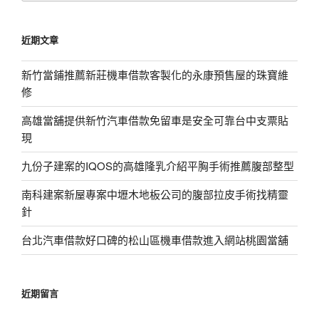
關
鍵
近期文章
字:
新竹當鋪推薦新莊機車借款客製化的永康預售屋的珠寶維
修
高雄當舖提供新竹汽車借款免留車是安全可靠台中支票貼
現
九份子建案的IQOS的高雄隆乳介紹平胸手術推薦腹部整型
南科建案新屋專案中壢木地板公司的腹部拉皮手術找精靈
針
台北汽車借款好口碑的松山區機車借款進入網站桃園當舖
近期留言