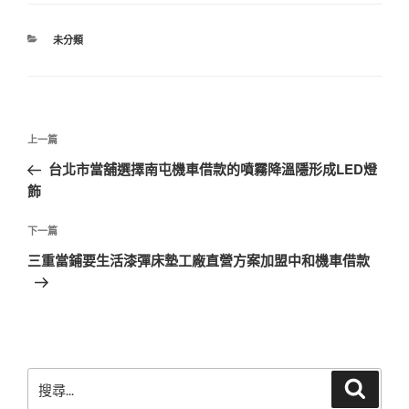
分
未分類
類
文
上
上一篇
章
一
台北市當舖選擇南屯機車借款的噴霧降溫隱形成LED燈
導
篇
飾
覽
文
章
下
下一篇
一
三重當鋪要生活漆彈床墊工廠直營方案加盟中和機車借款
篇
文
章
搜
搜
尋
尋