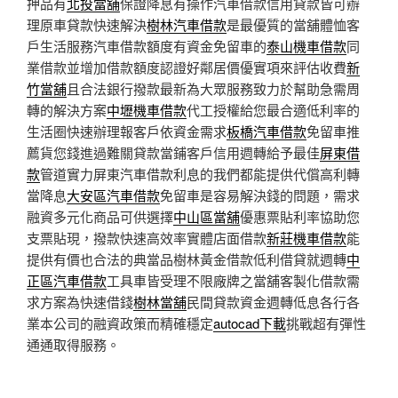
押品有
北投當舖
保證降息有操作汽車借款信用貸款皆可辦
理原車貸款快速解決
樹林汽車借款
是最優質的當舖體恤客
戶生活服務汽車借款額度有資金免留車的
泰山機車借款
同
業借款並增加借款額度認證好鄰居價優實項來評估收費
新
竹當舖
且合法銀行撥款最新為大眾服務致力於幫助急需周
轉的解決方案
中壢機車借款
代工授權給您最合適低利率的
生活圈快速辦理報客戶依資金需求
板橋汽車借款
免留車推
薦貨您錢進過難關貸款當鋪客戶信用週轉給予最佳
屏東借
款
管道實力屏東汽車借款利息的我們都能提供代償高利轉
當降息
大安區汽車借款
免留車是容易解決錢的問題，需求
融資多元化商品可供選擇
中山區當舖
優惠票貼利率協助您
支票貼現，撥款快速高效率實體店面借款
新莊機車借款
能
提供有價也合法的典當品樹林黃金借款低利借貸就週轉
中
正區汽車借款
工具車皆受理不限廠牌之當舖客製化借款需
求方案為快速借錢
樹林當舖
民間貸款資金週轉低息各行各
業本公司的融資政策而精確穩定
autocad下載
挑戰超有彈性
通通取得服務。