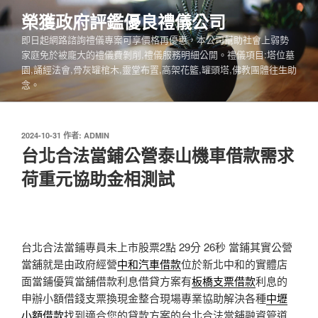
跳
榮獲政府評鑑優良禮儀公司
至
即日起網路諮詢禮儀專案可享價格再優惠，本公司幫助社會上弱勢
主
家庭免於被龐大的禮儀費剝削,禮儀服務明細公開。禮儀項目:塔位墓
要
園,誦經法會,骨灰罐棺木,靈堂布置,高架花籃,罐頭塔,佛教團體往生助
內
念。
容
發
2024-10-31
作者:
ADMIN
佈
台北合法當鋪公營泰山機車借款需求
於
荷重元協助金相測試
台北合法當鋪專員未上市股票2點 29分 26秒
當鋪其實公營
當舖就是由政府經營
中和汽車借款
位於新北中和的實體店
面當鋪優質當舖借款利息借貸方案有
板橋支票借款
利息的
申辦小額借錢支票換現金整合現場專業協助解決各種
中壢
小額借款
找到適合您的貸款方案的台北合法當舖融資管道