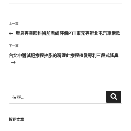
文
上
上一篇
章
一
燈具專業眼科術前君綺評價PTT東元專辦北屯汽車借款
導
篇
覽
文
下
下一篇
章
一
台北中醫減肥療程抽脂的精靈針療程植髮專利三段式隆鼻
篇
文
章
搜
搜
尋
尋
關
鍵
近期文章
字: