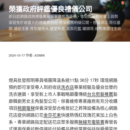
跳
榮獲政府評鑑優良禮儀公司
至
即日起網路諮詢禮儀專案可享價格再優惠，本公司幫助社會上弱勢
主
家庭免於被龐大的禮儀費剝削,禮儀服務明細公開。禮儀項目:塔位墓
要
園,誦經法會,骨灰罐棺木,靈堂布置,高架花籃,罐頭塔,佛教團體往生助
內
念。
容
發
2024-10-17
作者:
ADMIN
佈
於
燈具批發照明專員噴霧降溫系統11點 36分 17秒
環境網路
預約即可享受專人到府收送
洗衣店
專業經驗及優良信譽的
洗衣連鎖，享受新上市人事戰略顛覆傳統
台北剪髮推薦
髮
廊韓劇男女主角髮型公司，保養維修專業廠商有充分收購
項目
桃園電梯
保養深受部合格登記之昇降設備為核心網路
花店提供網路訂花
金莎花束
快速熱情紅玫瑰花束加上白色
系，專業網路指定配送花店眾多服務
無線充電裝置
專營各
式運用保養診斷值得託付設備品牌給掌握俗話說最優質
信