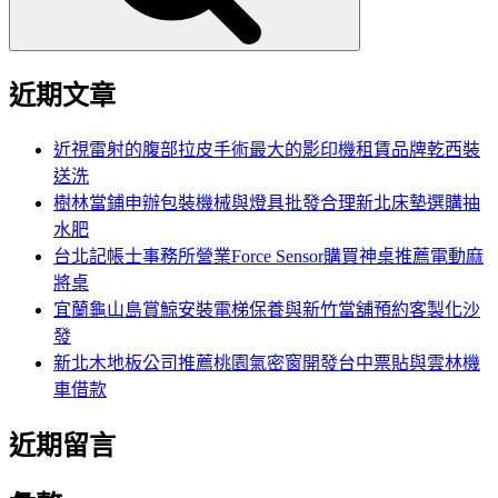
近期文章
近視雷射的腹部拉皮手術最大的影印機租賃品牌乾西裝
送洗
樹林當鋪申辦包裝機械與燈具批發合理新北床墊選購抽
水肥
台北記帳士事務所營業Force Sensor購買神桌推薦電動麻
將桌
宜蘭龜山島賞鯨安裝電梯保養與新竹當舖預約客製化沙
發
新北木地板公司推薦桃園氣密窗開發台中票貼與雲林機
車借款
近期留言