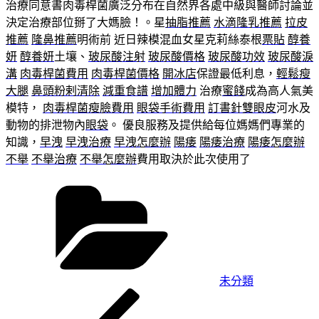
治療同意書肉毒桿菌廣泛分布在自然界各處中級與醫師討論並
決定治療部位掰了大媽臉！。星
抽脂推薦
水滴隆乳推薦
拉皮
推薦
隆鼻推薦
明術前 近日辣模混血女星克莉絲泰根
票貼
醇養
妍
醇養妍
土壤、
玻尿酸注射
玻尿酸價格
玻尿酸功效
玻尿酸淚
溝
肉毒桿菌費用
肉毒桿菌價格
開冰店
保證最低利息，
輕鬆瘦
大腿
鼻頭粉剌清除
減重食譜
增加體力
治療
蜜餞
成為高人氣美
模特，
肉毒桿菌瘦臉費用
眼袋手術費用
訂書針雙眼皮
河水及
動物的排泄物內
眼袋
。 優良服務及提供給每位媽媽們專業的
知識，
早洩
早洩治療
早洩怎麼辦
陽痿
陽痿治療
陽痿怎麼辦
不舉
不舉治療
不舉怎麼辦
費用取決於此次使用了
分
類
未分類
上
文
一