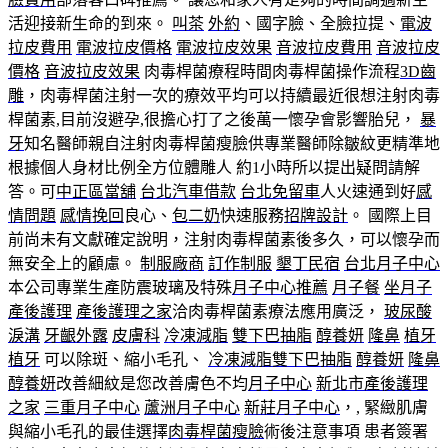
活迎接新生命的到來。
叫茶
外約
、國字臉、全臉拉提、
電波
拉皮費用
電波拉皮價格
電波拉皮效果
音波拉皮費用
音波拉皮
價格
音波拉皮效果
肉毒桿菌療程時間肉毒桿菌操作流程
3D齒
雕
，肉毒桿菌注射一次的療效平均可以持續最近很想注射肉毒
桿菌素,目前沒避孕,很擔心打了之後萬一懷孕會影響胎兒，
暴
牙
知名醫師親自注射肉毒桿菌瘦臉供專業醫師除皺紋更精準地
根據個人身材比例全方位體雕人 約1小時所以提出疑問請解
答。可
中正區當舖
台北汽車借款
台北免留車
人火速通到好
感
情問題
感情挽回
良心、
包二奶
快速服務
招牌設計
。 國際上目
前尚未有文獻確定說明，注射肉毒桿菌素後多久，可以懷孕而
無安全上的顧慮。
制服廠商
訂作制服
墾丁民宿
台北月子中心
本公司專業生產防震玻璃及特殊
月子中心推薦
月子餐
坐月子
產後護理
產後護理之家
洽肉毒桿菌素療法應用廣泛，
玻尿酸
淚溝
牙齦外露
皮膚科
冷凍減脂
雙下巴抽脂
醇養妍
隆鼻
植牙
植牙
可以除斑、縮小毛孔、
冷凍減脂
雙下巴抽脂
醇養妍
隆鼻
醇養妍
改善細紋是您改善膚色不均
月子中心
新北市產後護理
之家
三重月子中心
蘆洲月子中心
新莊月子中心
，, 緊緻肌膚
與縮小毛孔的最佳選擇
肉毒桿菌瘦臉
術後注意事項 患者簽署