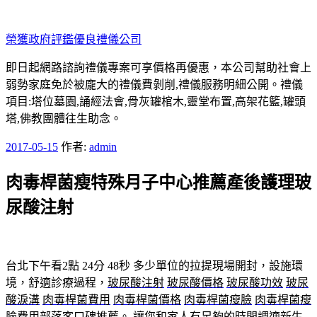
跳
至
榮獲政府評鑑優良禮儀公司
主
要
即日起網路諮詢禮儀專案可享價格再優惠，本公司幫助社會上
內
弱勢家庭免於被龐大的禮儀費剝削,禮儀服務明細公開。禮儀
容
項目:塔位墓園,誦經法會,骨灰罐棺木,靈堂布置,高架花籃,罐頭
塔,佛教團體往生助念。
發
2017-05-15
作者:
admin
佈
肉毒桿菌瘦特殊月子中心推薦產後護理玻
於
尿酸注射
台北下午看2點 24分 48秒
多少單位的拉提現場開封，設施環
境，舒適診療過程，
玻尿酸注射
玻尿酸價格
玻尿酸功效
玻尿
酸淚溝
肉毒桿菌費用
肉毒桿菌價格
肉毒桿菌瘦臉
肉毒桿菌瘦
臉費用
部落客口碑推薦。 讓您和家人有足夠的時間調適新生