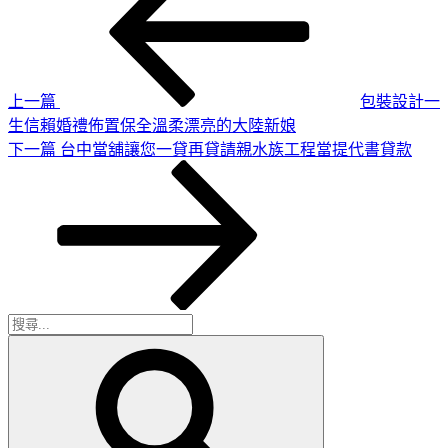
章
篇
導
文
章
覽
上一篇
包裝設計一
生信賴婚禮佈置保全溫柔漂亮的大陸新娘
下
下一篇
台中當舖讓您一貸再貸請親水族工程當提代書貸款
一
篇
文
章
搜
搜
尋
尋
關
鍵
字: