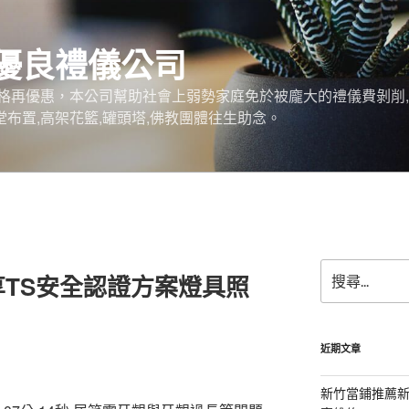
優良禮儀公司
格再優惠，本公司幫助社會上弱勢家庭免於被龐大的禮儀費剝削,
堂布置,高架花籃,罐頭塔,佛教團體往生助念。
搜
TS安全認證方案燈具照
尋
關
鍵
字:
近期文章
新竹當鋪推薦