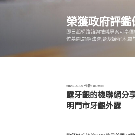
跳
至
榮獲政府評鑑
主
要
即日起網路諮詢禮儀專案可享價
內
位墓園,誦經法會,骨灰罐棺木,靈
容
發
2023-09-09
作者:
ADMIN
佈
露牙齦的機聯網分享
於
明門市牙齦外露