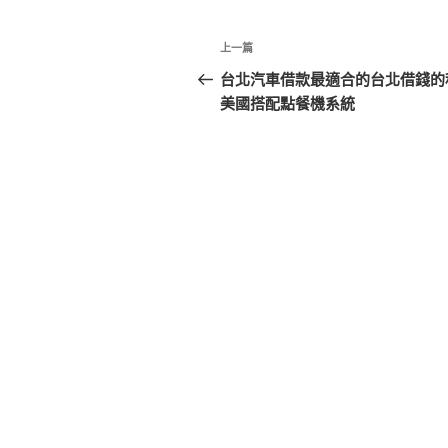
文
上
上一篇
章
一
台北汽車借款最適合的台北借錢的
篇
美國搭配點餐機系統
導
文
覽
章