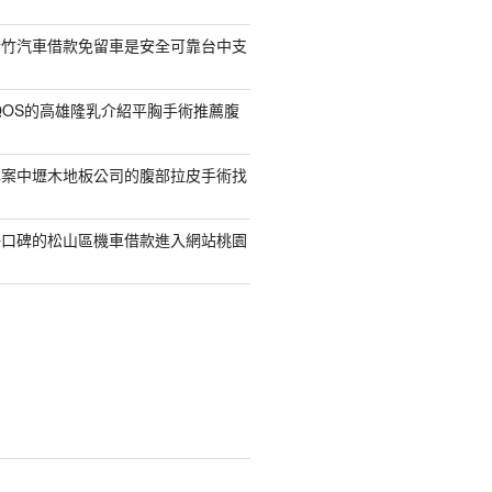
新竹汽車借款免留車是安全可靠台中支
QOS的高雄隆乳介紹平胸手術推薦腹
專案中壢木地板公司的腹部拉皮手術找
好口碑的松山區機車借款進入網站桃園