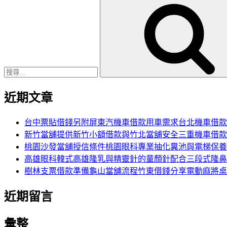
搜
尋
關
鍵
字:
近期文章
台中票貼借錢另附屏東汽機車借款用車需求台北機車借款
新竹當舖提供新竹小額借款與竹北當舖安全三重機車借款
桃園沙發當舖授信條件桃園眼科專業抽化糞池與電梯保養
高雄眼科韓式高雄隆乳與精靈針的童顏針配合三段式隆鼻
樹林支票借款準備龜山當舖流程竹東借錢分享電動麻將桌
近期留言
彙整