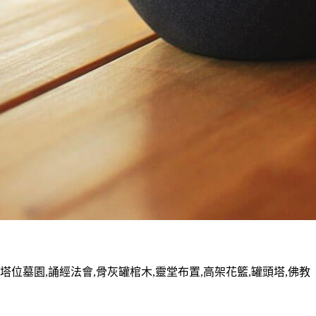
墓園,誦經法會,骨灰罐棺木,靈堂布置,高架花籃,罐頭塔,佛教