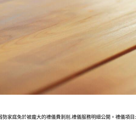
家庭免於被龐大的禮儀費剝削,禮儀服務明細公開。禮儀項目:塔位