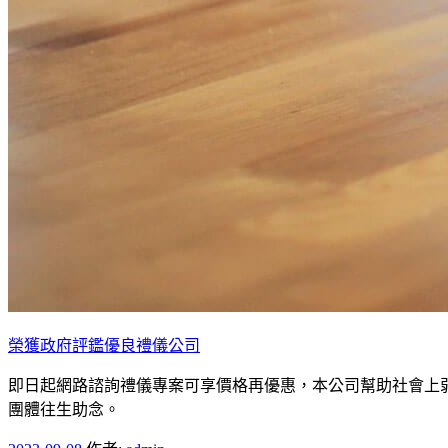
榮獲政府評鑑優良禮儀公司
即日起網路諮詢禮儀專案可享價格再優惠，本公司幫助社會上弱勢
團體往生助念。