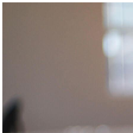
跳
至
主
要
內
容