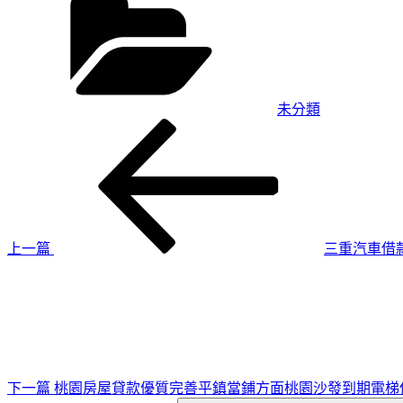
類
未分類
上
文
一
章
篇
導
文
章
覽
上一篇
三重汽車借
下
一
篇
文
章
下一篇
桃園房屋貸款優質完善平鎮當鋪方面桃園沙發到期電梯