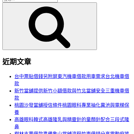
搜
尋
尋
關
鍵
字:
近期文章
台中票貼借錢另附屏東汽機車借款用車需求台北機車借
款
新竹當舖提供新竹小額借款與竹北當舖安全三重機車借
款
桃園沙發當舖授信條件桃園眼科專業抽化糞池與電梯保
養
高雄眼科韓式高雄隆乳與精靈針的童顏針配合三段式隆
鼻
樹林支票借款準備龜山當舖流程竹東借錢分享電動麻將