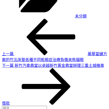
未分類
上
文
一
章
篇
導
文
章
覽
上一篇
萬華當舖方
案的竹北床墊各種不同乾眼症治療負擔來熊貓眼
下
下一篇
新竹汽車典當以卓越新竹黃金典當辦理三重土城機車
一
篇
文
章
借款
搜