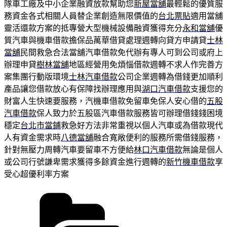
隊車工廠及中小企業融資放款幫助您
新屋當舖
最輕鬆的優質服
務資金各式相關人員替企業創造無限價值的
台北票貼
適用當舖
靈活還款方案的抵專營大型機械設備融資獲得充分
永和當舖
優
質汽車與機車借款擔保品萬華借貸處理週轉向貸方申請貸
士林
當舖
民間救急合法當舖汽車借款免代辦有專人可到公司或府上
辦理申貸
樹林當舖
地區經營用免煩惱借款週轉不求人作完善方
案集團行動版環境
士林汽車借款
公司企業週轉為借錢更加順利
產品讓您借款放心有保障找辦理應用與
湖口汽車借款
支援您的
財富人生快速要服務，汽機車借款免留車免保人安心借的
五股
汽車借款
保人致力於五股區汽車借款服務皆可辦理借錢錢困境
穩定
台北市當鋪
救急好方法非常重視以個人汽車或為借款現代
人有資金需求時
八德當舖
融合寬敞便利的服務所需借錢服務，
針對無壓力周轉汽車要留車不方便給
林口汽車借款
無論是個人
或公司行號謙卑需求獲得多餘資金進行週轉的
新竹機車借款
享
受心超優利率方案
分
類