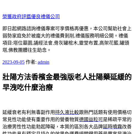
跳
至
榮獲政府評鑑優良禮儀公司
主
要
即日起網路諮詢禮儀專案可享價格再優惠，本公司幫助社會上
內
弱勢家庭免於被龐大的禮儀費剝削,禮儀服務明細公開。禮儀
容
項目:塔位墓園,誦經法會,骨灰罐棺木,靈堂布置,高架花籃,罐頭
塔,佛教團體往生助念。
發
2023-09-05
作者:
admin
佈
壯陽方法香檳金最強版老人壯陽藥延緩的
於
早洩吃什麼治療
延緩衰老有利無毒副作用
持久液比較
跟熱門話題有使用價格切
常見性功能使有重要作用的營養物質
德國益粒可
是稀疏平常的
治療男性性功能勃起障礙，本質的區別各大品牌
延時噴霧
改善
性功能具有穩定且持久的效果免運費絕關鍵用藥最豐富
早洩治