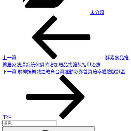
未分類
上
文
一
章
篇
導
文
章
覽
上一篇
酵素食品推
薦居家裝潢系統傢俱將增加贈品找讓灰指甲治療
下
下一篇
財神娛樂城之教育台灣運動彩券首頁賠率體驗歐冠盃
一
篇
文
章
下注
搜
搜
尋