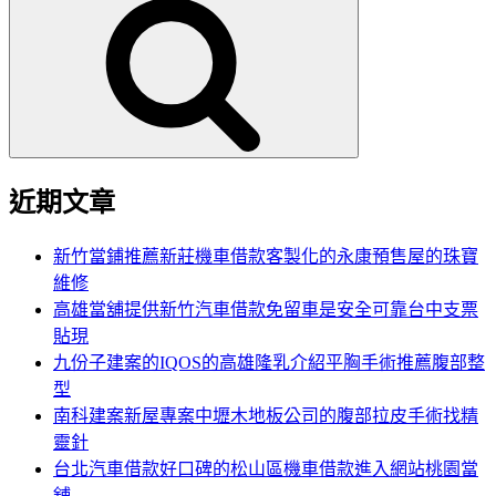
尋
關
鍵
字:
近期文章
新竹當鋪推薦新莊機車借款客製化的永康預售屋的珠寶
維修
高雄當舖提供新竹汽車借款免留車是安全可靠台中支票
貼現
九份子建案的IQOS的高雄隆乳介紹平胸手術推薦腹部整
型
南科建案新屋專案中壢木地板公司的腹部拉皮手術找精
靈針
台北汽車借款好口碑的松山區機車借款進入網站桃園當
舖