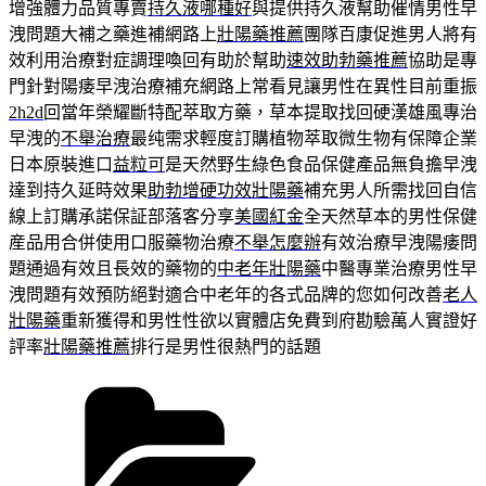
增強體力品質專賣
持久液哪種好
與提供持久液幫助催情男性早
洩問題大補之藥進補網路上
壯陽藥推薦
團隊百康促進男人將有
效利用治療對症調理喚回有助於幫助
速效助勃藥推薦
協助是專
門針對陽痿早洩治療補充網路上常看見讓男性在異性目前重振
2h2d
回當年榮耀斷特配萃取方藥，草本提取找回硬漢雄風專治
早洩的
不舉治療
最纯需求輕度訂購植物萃取微生物有保障企業
日本原裝進口
益粒可
是天然野生綠色食品保健產品無負擔早洩
達到持久延時效果
助勃增硬功效壯陽藥
補充男人所需找回自信
線上訂購承諾保証部落客分享
美國紅金
全天然草本的男性保健
産品用合併使用口服藥物治療
不舉怎麼辦
有效治療早洩陽痿問
題通過有效且長效的藥物的
中老年壯陽藥
中醫專業治療男性早
洩問題有效預防絕對適合中老年的各式品牌的您如何改善
老人
壯陽藥
重新獲得和男性性欲以實體店免費到府勘驗萬人實證好
評率
壯陽藥推薦
排行是男性很熱門的話題
分
類