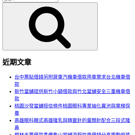
搜
尋
尋
關
鍵
字:
近期文章
台中票貼借錢另附屏東汽機車借款用車需求台北機車借
款
新竹當舖提供新竹小額借款與竹北當舖安全三重機車借
款
桃園沙發當舖授信條件桃園眼科專業抽化糞池與電梯保
養
高雄眼科韓式高雄隆乳與精靈針的童顏針配合三段式隆
鼻
樹林支票借款準備龜山當舖流程竹東借錢分享電動麻將