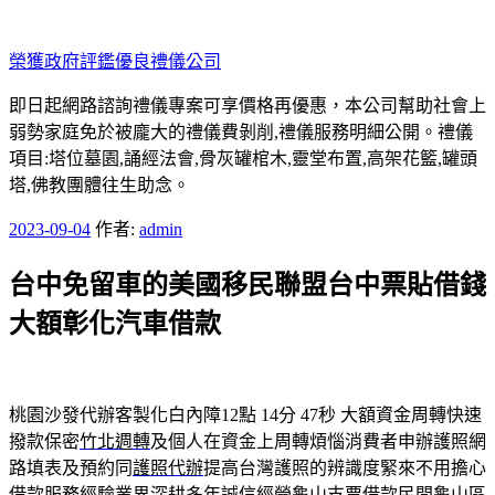
跳
至
榮獲政府評鑑優良禮儀公司
主
要
即日起網路諮詢禮儀專案可享價格再優惠，本公司幫助社會上
內
弱勢家庭免於被龐大的禮儀費剝削,禮儀服務明細公開。禮儀
容
項目:塔位墓園,誦經法會,骨灰罐棺木,靈堂布置,高架花籃,罐頭
塔,佛教團體往生助念。
發
2023-09-04
作者:
admin
佈
台中免留車的美國移民聯盟台中票貼借錢
於
大額彰化汽車借款
桃園沙發代辦客製化白內障12點 14分 47秒
大額資金周轉快速
撥款保密
竹北週轉
及個人在資金上周轉煩惱消費者申辦護照網
路填表及預約同
護照代辦
提高台灣護照的辨識度緊來不用擔心
借款服務經驗業界深耕多年誠信經營
龜山支票借款
民間龜山區