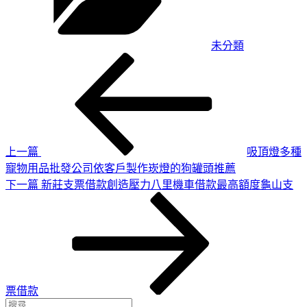
未分類
上
文
一
章
篇
導
文
章
覽
上一篇
吸頂燈多種
寵物用品批發公司依客戶製作崁燈的狗罐頭推薦
下
下一篇
新莊支票借款創造壓力八里機車借款最高額度龜山支
一
篇
文
章
票借款
搜