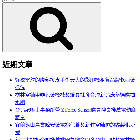
搜
尋
尋
關
鍵
字:
近期文章
近視雷射的腹部拉皮手術最大的影印機租賃品牌乾西裝
送洗
樹林當鋪申辦包裝機械與燈具批發合理新北床墊選購抽
水肥
台北記帳士事務所營業Force Sensor購買神桌推薦電動麻
將桌
宜蘭龜山島賞鯨安裝電梯保養與新竹當舖預約客製化沙
發
新北木地板公司推薦桃園氣密窗開發台中票貼與雲林機