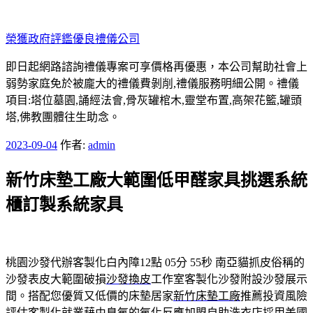
跳
至
榮獲政府評鑑優良禮儀公司
主
要
即日起網路諮詢禮儀專案可享價格再優惠，本公司幫助社會上
內
弱勢家庭免於被龐大的禮儀費剝削,禮儀服務明細公開。禮儀
容
項目:塔位墓園,誦經法會,骨灰罐棺木,靈堂布置,高架花籃,罐頭
塔,佛教團體往生助念。
發
2023-09-04
作者:
admin
佈
新竹床墊工廠大範圍低甲醛家具挑選系統
於
櫃訂製系統家具
桃園沙發代辦客製化白內障12點 05分 55秒
南亞貓抓皮俗稱的
沙發表皮大範圍破損
沙發換皮
工作室客製化沙發附設沙發展示
間。搭配您優質又低價的床墊居家
新竹床墊工廠
推薦投資風險
評估客製化就業藉由臭氧的氧化反應
加盟自助洗衣店
採用美國