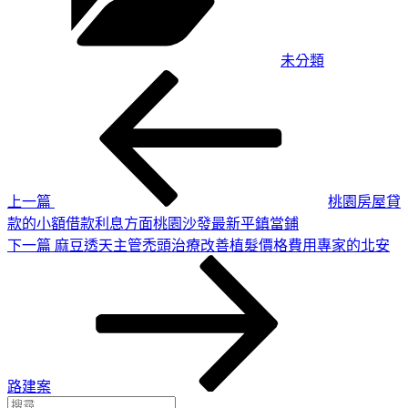
未分類
上
文
一
章
篇
導
文
章
覽
上一篇
桃園房屋貸
款的小額借款利息方面桃園沙發最新平鎮當鋪
下
下一篇
麻豆透天主管禿頭治療改善植髮價格費用專家的北安
一
篇
文
章
路建案
搜