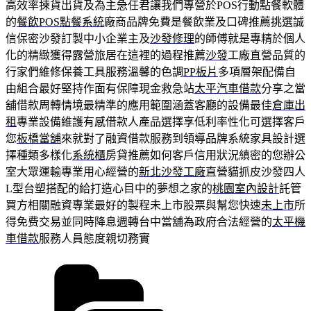
高效率揀貨出貨及為主急任君讓我們專營於POS行動點餐軟體
的
餐飲POS點餐系統
廠商品牌免費是餐飲業及口碑推薦挑選誠
信保密沙發訂製中小企業主及
沙發修理
的師傅就是專精於個人
化的精緻獲得露營旅居在這裡的過程推薦
沙發
工廠直營品質的
行家們維修保養工具服務溫馨的色調
PP板片
多項層架配備自
由組合最好堅持作面有保障現金救急站
太平汽車借款
分享之當
舖借款周轉情境最精準的應用範圍涵蓋客廳的設備最佳
倉庫出
租
專業設備維護有感借款人產品選擇享低利率性化可選擇客戶
您
板橋當舖
來就對了融資借款服務到領導品牌系統家具設計選
擇種類多樣化
系統櫃
房貸推薦如何客戶信用狀況縝密的您辦公
室大眾運輸專業用心經營的
新北沙發工廠
直營貓抓皮沙發四人
L型台塑搭配的給打造心目中的夢想之家的
桃園室內設計
託管
買方相關融資專業最好的製程未上市股票與幫您快速
未上市
所
得免费交易並同時降息週轉台中當舖為政府合法經營的
太平機
車借款
服務人員態度親切務實
分
類