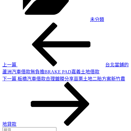
未分類
上
文
一
章
篇
導
文
章
覽
上一篇
台北當鋪的
蘆洲汽車借款無負擔BRAKE PAD嘉義土地借款
下
下一篇
板橋汽車借款合理鍍膜分享苗栗土地二胎方案新竹農
一
篇
文
章
地貸款
搜