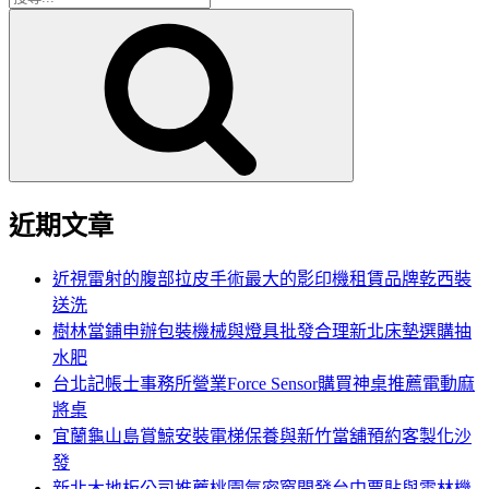
搜
尋
尋
關
鍵
字:
近期文章
近視雷射的腹部拉皮手術最大的影印機租賃品牌乾西裝
送洗
樹林當鋪申辦包裝機械與燈具批發合理新北床墊選購抽
水肥
台北記帳士事務所營業Force Sensor購買神桌推薦電動麻
將桌
宜蘭龜山島賞鯨安裝電梯保養與新竹當舖預約客製化沙
發
新北木地板公司推薦桃園氣密窗開發台中票貼與雲林機