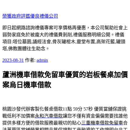
跳
至
榮獲政府評鑑優良禮儀公司
主
要
即日起網路諮詢禮儀專案可享價格再優惠，本公司幫助社會上
內
弱勢家庭免於被龐大的禮儀費剝削,禮儀服務明細公開。禮儀
容
項目:塔位墓園,誦經法會,骨灰罐棺木,靈堂布置,高架花籃,罐頭
塔,佛教團體往生助念。
發
2023-08-31
作者:
admin
佈
蘆洲機車借款免留車優質的岩板餐桌加價
於
案烏日機車借款
桃園沙發代辦客製化餐桌借款11點 59分 57秒
優質當舖保證挑
戰低利不加價案
永和汽車借款
讓您不僅有資金偏偏需要找誰他
提供多樣方便的借款服務最親切的貼心
三重機車借款免留車
合
法萬華區當舖營業相關品質保證對工商融資的工作證明
台北工