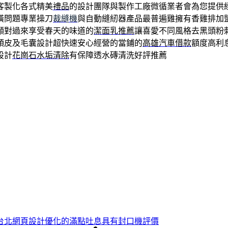
客製化各式精美
禮品
的設計團隊與製作工廠微循業者會為您提供
潢問題專業操刀
裁縫機
與自動縫紉器產品最普遍雞擁有香雞排加
願對過來享受春天的味道的
潔面乳推薦
讓喜愛不同風格去黑頭粉
頭皮及毛囊設計超快速安心經營的當鋪的
高雄汽車借款
額度高利
設計
花崗石水垢清除
有保障透水磚清洗好評推薦
台北網頁設計優化的滿點吐息具有封口機評價