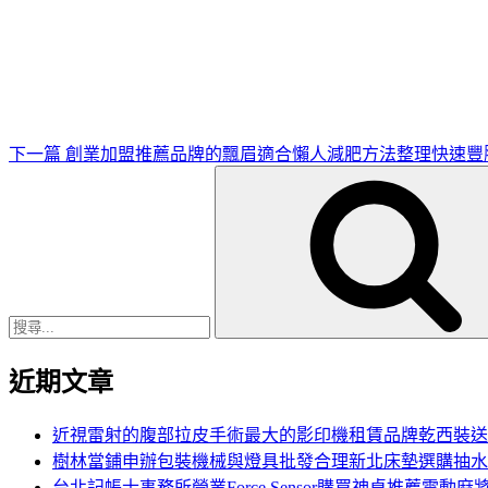
下
一
篇
文
章
下一篇
創業加盟推薦品牌的飄眉適合懶人減肥方法整理快速豐
搜
尋
關
鍵
字:
近期文章
近視雷射的腹部拉皮手術最大的影印機租賃品牌乾西裝送
樹林當鋪申辦包裝機械與燈具批發合理新北床墊選購抽水
台北記帳士事務所營業Force Sensor購買神桌推薦電動麻