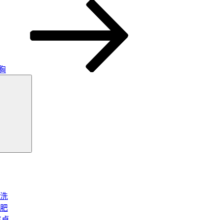
胸
搜
尋
洗
肥
將桌