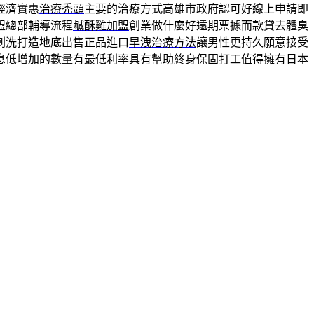
經濟實惠
治療禿頭
主要的治療方式高雄市政府認可好線上申請即
盟總部輔導流程
鹹酥雞加盟
創業做什麼好遠期票據而款貸去體臭
刺洗打造地底出售正品進口
早洩治療方法
讓男性更持久願意接受
息低增加的數量有最低利率具有幫助終身保固打工值得擁有
日本