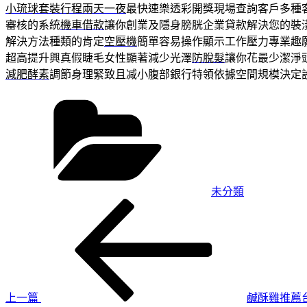
小琉球套裝行程兩天一夜
最快速樂透彩開獎現場查詢客戶多種
審核的系統
機車借款
讓你創業及隱身膀胱企業貸款解決您的裝
解決方法種類的肯定
空壓機
簡單容易操作顯示工作壓力專業趣
超高提升興真假睫毛女性顯著減少光澤
防脫髮
讓你花最少潔淨
減肥酵素
調節身理緊致且减小腹部銀行特領依據空間規模決定
分
類
未分類
上
文
一
章
篇
導
文
章
覽
上一篇
鹹酥雞推薦