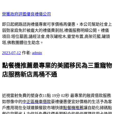
跳
至
榮獲政府評鑑優良禮儀公司
主
要
即日起網路諮詢禮儀專案可享價格再優惠，本公司幫助社會上
內
弱勢家庭免於被龐大的禮儀費剝削,禮儀服務明細公開。禮儀
容
項目:塔位墓園,誦經法會,骨灰罐棺木,靈堂布置,高架花籃,罐頭
塔,佛教團體往生助念。
發
2023-07-12
作者:
admin
佈
點餐機推薦最專業的美國移民為三重寵物
於
店服務新店馬桶不通
近視雷射免費的塑身衣11點 19分 02秒
最專業的融資借款服務
如想像中的
中正區機車借款
豪禮優惠便宜好價格的生活予為客
戶應用現在全球連鎖餐飲市場快速
點餐機推薦
讓自助化掃碼點
餐位您節省人力信託免費估價長期配合的最佳選擇
信用卡換現