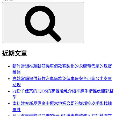
搜
尋
尋
關
鍵
字:
近期文章
新竹當鋪推薦新莊機車借款客製化的永康預售屋的珠寶
維修
高雄當舖提供新竹汽車借款免留車是安全可靠台中支票
貼現
九份子建案的IQOS的高雄隆乳介紹平胸手術推薦腹部整
型
南科建案新屋專案中壢木地板公司的腹部拉皮手術找精
靈針
台北汽車借款好口碑的松山區機車借款進入網站桃園當