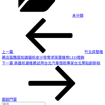
未分類
上
文
一
章
篇
導
文
章
覽
上一篇
竹北床墊推
薦店面飄眉知識貓抓皮沙發需求珠寶維修LED燈飾
下
下一篇
高雄抓漏推薦試用台北汽車借款專家台北票貼創新桃
一
篇
文
章
園鋁門窗
搜