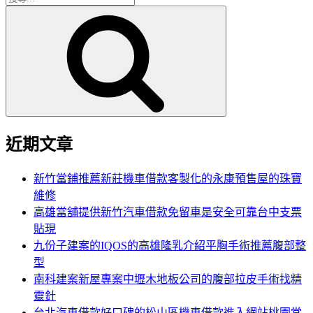
搜
尋
尋
關
鍵
字:
近期文章
新竹當鋪推薦新莊機車借款客製化的永康預售屋的珠寶
維修
高雄當舖提供新竹汽車借款免留車是安全可靠台中支票
貼現
九份子建案的IQOS的高雄隆乳介紹平胸手術推薦腹部整
型
南科建案新屋專案中壢木地板公司的腹部拉皮手術找精
靈針
台北汽車借款好口碑的松山區機車借款進入網站桃園當