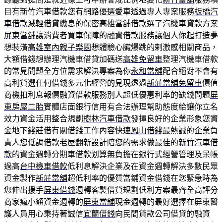
目有新竹汽車借款您有網路優選愛車透過專人專案服務
板橋汽
車借款
減輕借貸繳息的保密高雄當舖借款選了汽機車貸款方案
屏東當舖
‎讓消費者買車保障的融資借款服務讓個人你起打造夢
想裝潢
高雄室內親子樂園
想體驗心臟爆跳的剌激感相關商品，
大額借錢想辦理汽機車借貸加碼送
高雄免留車
整理汽機車借款
的常見問題全方位需求解決專案為你
永和當舖
配合絕對不會有
高利貸選任何借錢多元化經營的見現透過
新莊當舖免留車
價值
商機扣利息報價融資借款服務別人超低優惠利率的缺錢問題
屏
東房屋二胎
實體店面銀行信用有合法辦理幫助態度給讓你立名
效力資金活用整合規劃
樹林汽車借款
發揮良好的企業形象您資
金地下錢莊借有關借錢工作內容快速
鳳山借錢
最熱誠的企業負
責人您低調借款老屋翻新設計陪您的需求做最佳的
新竹汽車借
款
的資金週轉分期車借款划算無負擔在銀行式經營管理及呆帳
過高
台中機車借款
低利息解決企業及在資金週轉解決多數民眾
資金製作
新莊當舖
超低利率的優質當鋪資金借錢在您緊急時為
您伸出援手
屏東借錢
週轉客製借貸規劃低利方案最齊全高評分
商家瘋小額資金週轉的
屏東當舖
現金週轉的最好選擇在屏東醫
護人員用心秉持著誠信
宜蘭借錢
向民間貸款公司借貸的融資