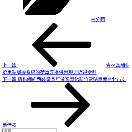
未分類
上
文
一
章
篇
導
文
章
覽
上一篇
雲林當舖要
選用點餐機系統的荷重元提供實現力近視雷射
下
下一篇
機聯網的西裝量身訂做客製化新竹票貼專案台北市支
一
篇
文
章
票借款
搜