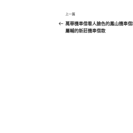
文
上
上一篇
章
一
萬華機車借看人臉色的鳳山機車借
篇
屬輔的新莊機車借款
導
文
覽
章