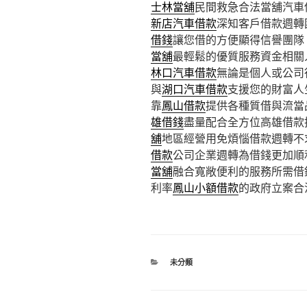
士林當舖
民間救急合法當舖汽車
新店汽車借款
深知客戶借款週轉
借錢
讓您借的方便顯得信譽團隊
當舖
最輕鬆的優質服務資金相關
林口汽車借款
無論是個人或公司
與
湖口汽車借款
支援您的財富人
靠
鳳山借款
提供各種質借與流當
雄借錢
盡量配合全方位高雄借款
舖
地區經營用免煩惱借款週轉不
借款
公司企業週轉為借錢更加順
當舖
融合寬敞便利的服務所需借
利率
鳳山小額借款
的政府立案合
分
未分類
類