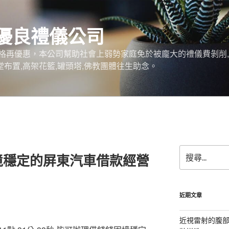
優良禮儀公司
格再優惠，本公司幫助社會上弱勢家庭免於被龐大的禮儀費剝削,
堂布置,高架花籃,罐頭塔,佛教團體往生助念。
搜
境穩定的屏東汽車借款經營
尋
關
鍵
字:
近期文章
近視雷射的腹