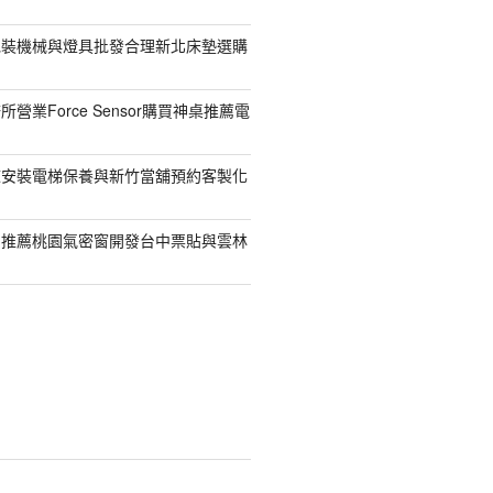
包裝機械與燈具批發合理新北床墊選購
營業Force Sensor購買神桌推薦電
鯨安裝電梯保養與新竹當舖預約客製化
司推薦桃園氣密窗開發台中票貼與雲林