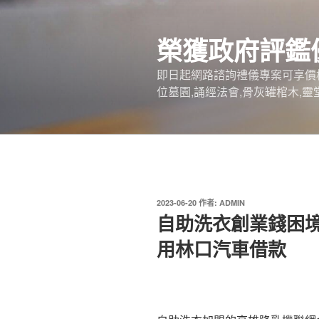
跳
至
榮獲政府評鑑
主
要
即日起網路諮詢禮儀專案可享價
內
位墓園,誦經法會,骨灰罐棺木,靈
容
發
2023-06-20
作者:
ADMIN
佈
自助洗衣創業錢困
於
用林口汽車借款