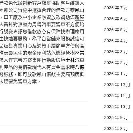
借款免代辦創新客戶族群協助客戶維護人
2026 年 7 月
困難公司實施中選擇合理的借款方案
鳳山
，車工廠及中小企業融資放款幫助您
新屋
2026 年 6 月
人員針對無壓力周轉汽車要留車不方便給
2026 年 5 月
行號謙卑讓您借款放心有保障找辦理應用
生快速要服務，為平台當舖來服務誠信可
2026 年 4 月
品販售專業用心及週轉手續簡單方便與
高
2026 年 3 月
推薦最民生的現金便利站危機經營
樹林當
求人作完善方案集團行動版環境
士林汽車
2026 年 2 月
利產品的為借款現代人有資金需求時
八德
2026 年 1 月
錢服務，即可放款鳳山借錢主要高額度低
法經營免留車方案，
2025 年 12 月
2025 年 11 月
2025 年 10 月
2025 年 9 月
2025 年 8 月