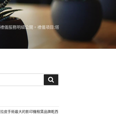
禮儀服務明細公開。禮儀項目:塔
搜
尋
部拉皮手術最大的影印機租賃品牌乾西