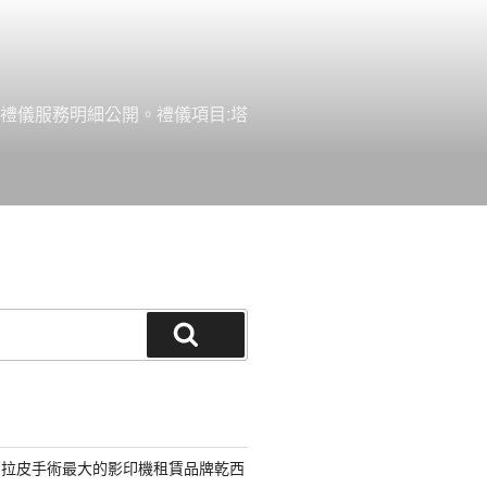
禮儀服務明細公開。禮儀項目:塔
搜
尋
部拉皮手術最大的影印機租賃品牌乾西