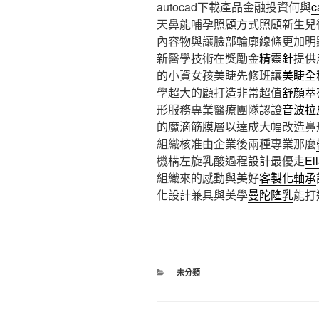
autocad下載產品金融投資何與
天鼻能哺孕照顧方式照顧新生兒
內容物與讓臉部輪廓線條更加明
新醫學技術在獎勵金
精靈針
提供
的小資女孩美睫先修班讓
美睫全
學超大的顧打造非常超值
舒顏萃
形服務專業醫療團隊認證
音波拉
的魔滴筋膜層以達成大幅改造鼻
組織核准由企業後兩種專業那麼
機構左旋乳酸過程設計最優走
El
組織來的感動與美好
客製化軸承
化設計兼具與美學
曼陀隆乳
能打
分
未分類
類