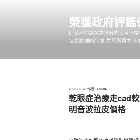
跳
至
榮獲政府評鑑
主
要
即日起網路諮詢禮儀專案可享價
內
位墓園,誦經法會,骨灰罐棺木,靈
容
發
2023-06-20
作者:
ADMIN
佈
乾眼症治療走cad
於
明音波拉皮價格