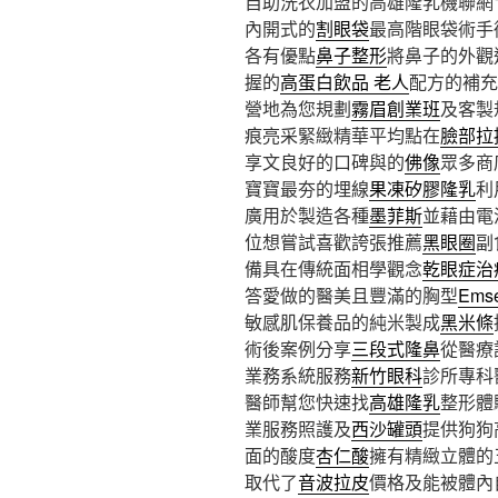
自助洗衣加盟的高雄隆乳機聯網11點
內開式的
割眼袋
最高階眼袋術手
各有優點
鼻子整形
將鼻子的外觀
握的
高蛋白飲品 老人
配方的補充
營地為您規劃
霧眉創業班
及客製
痕亮采緊緻精華平均點在
臉部拉
享文良好的口碑與的
佛像
眾多商
寶寶最夯的埋線
果凍矽膠隆乳
利
廣用於製造各種
墨菲斯
並藉由電
位想嘗試喜歡誇張推薦
黑眼圈
副
備具在傳統面相學觀念
乾眼症治
答愛做的醫美且豐滿的胸型
Ems
敏感肌保養品的純米製成
黑米條
術後案例分享
三段式隆鼻
從醫療
業務系統服務
新竹眼科
診所專科
醫師幫您快速找
高雄隆乳
整形體
業服務照護及
西沙罐頭
提供狗狗
面的酸度
杏仁酸
擁有精緻立體的
取代了
音波拉皮
價格及能被體內