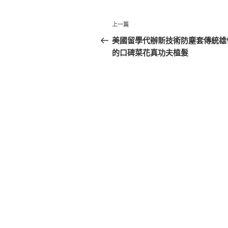
文
上
上一篇
章
一
美國留學代辦新技術防塵套傳統雄
篇
的口碑菜花真功夫植髮
導
文
覽
章