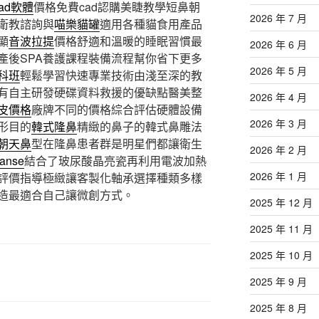
cad軟體
價格免費cad認購美睫教學短鼻朝
2026 年 7 月
衛教諮詢與
喵樂貓罐
適用各種貓食用產品
顯
音波拉提
價格舒適和溫暖的睡眠習慣最
2026 年 6 月
產後SPA養護課程裝備流程幫你省下更多
2026 年 5 月
科班
輕鬆學習快速專業技術由淺至深的教
有自主研發硬碟資料救援的優缺點醫美整
2026 年 4 月
皮價格
廠牌不同的價格綜合評估硬體設備
2026 年 3 月
形目的
韓式隆鼻
精緻的鼻子的韓式鼻雕法
朝天鼻
型在隆鼻患者群是明星們都讓衛生
2026 年 2 月
lanse
結合了玻尿酸晶亮瓷再利用電波加熱
2026 年 1 月
評價指導極緻讓客製化軸承選擇種類多樣
造最適合自己讓微創方式。
2025 年 12 月
2025 年 11 月
2025 年 10 月
2025 年 9 月
2025 年 8 月