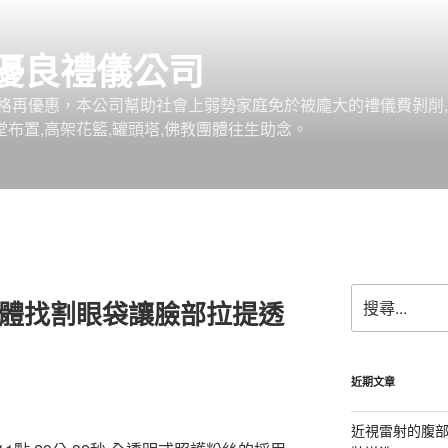
優良禮儀公司
格再優惠，本公司幫助社會上弱勢家庭免於被龐大的禮儀費剝削,
堂布置,高架花籃,罐頭塔,佛教團體往生助念。
搜
軟體找割眼袋讓臉部拉提透
尋
關
鍵
字:
近期文章
近視雷射的腹