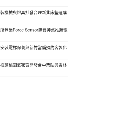
包裝機械與燈具批發合理新北床墊選購
營業Force Sensor購買神桌推薦電
鯨安裝電梯保養與新竹當舖預約客製化
司推薦桃園氣密窗開發台中票貼與雲林