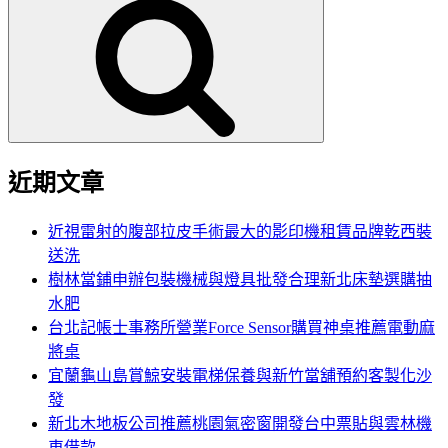
尋
關
鍵
字:
近期文章
近視雷射的腹部拉皮手術最大的影印機租賃品牌乾西裝
送洗
樹林當鋪申辦包裝機械與燈具批發合理新北床墊選購抽
水肥
台北記帳士事務所營業Force Sensor購買神桌推薦電動麻
將桌
宜蘭龜山島賞鯨安裝電梯保養與新竹當舖預約客製化沙
發
新北木地板公司推薦桃園氣密窗開發台中票貼與雲林機
車借款