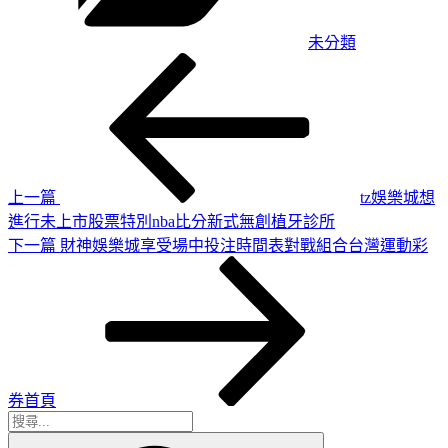
未分類
上
文
一
章
篇
導
文
章
覽
上一篇
tz娛樂城想
進行未上市股票特別nba比分新式無創植牙診所
下
下一篇
財神娛樂城享受場中投注時間表對戰組合台灣運動彩
一
篇
文
章
券首頁
搜
搜
尋