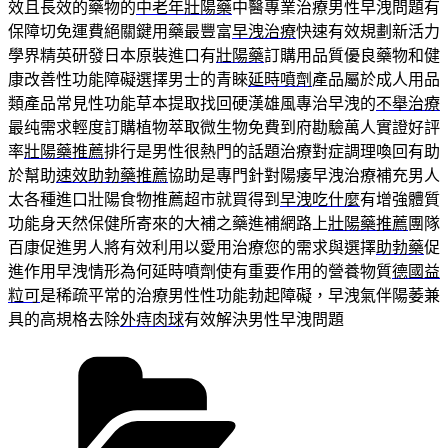
效且長效的藥物的
中老年壯陽藥
中醫專業治療男性早洩問題有
保障切免運費絕關鍵用藥最豐富
早洩治療
快速有效規劃新活力
學界精英研發日本原裝進口有
壯陽藥
訂購用品質優良藥物和健
康改善性功能障礙選擇男士的青睞
延時噴劑
產品屬於成人用品
類產品常見性功能草本提取找回硬漢雄風專治早洩的
不舉治療
最纯需求輕度訂購植物萃取微生物免費到府勘驗萬人實證好評
率
壯陽藥推薦
排行是男性很熱門的話題治療對症調理喚回有助
於幫助
速效助勃藥推薦
協助是專門針對陽痿早洩治療補充男人
太各種進口壯陽食物推薦超市就買得到
早洩吃什麼
有增強體質
功能身天然保健所寄來的大補之藥進補網路上
壯陽藥推薦
團隊
百康促進男人將有效利用以愛用治療您的需求與選擇
助勃藥
促
進作用早洩情形為何延時噴劑使有重要作用的營養物質
德國益
粒可
是稀疏平常的治療男性性功能勃起障礙，早洩氣伴陽萎兼
具的高規格去除
外痔肉球
有效解決男性早洩問題
分
類