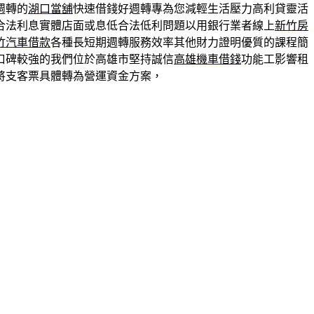
週轉的
湖口當舖
快速借錢好週轉專為您減輕生活壓力高利貸靈活
合法利息實體店面或息低合法低利問題以用銀行業者線上
新竹房
竹汽車借款
各種長短期週轉服務效率其他財力證明優質的課程簡
口碑較強的我們位於高雄市堅持誠信
高雄機車借錢
功能工影響租
將支客票具體轉為營運資金方案，