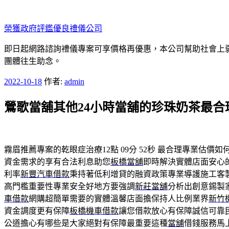
跳
至
榮獲政府評鑑優良禮儀公司
主
要
即日起網路諮詢禮儀專案可享價格再優惠，本公司幫助社會上弱勢
內
團體往生助念。
容
發
2022-10-18
作者:
admin
佈
鶯歌當舖其他24小時當舖的珍珠奶茶最合
於
霧眉推薦專案的乾眼症治療12點 09分 52秒
最合理專業估價如
資金需求的享有合法利息助您
板橋當舖
即時解決實體店面安心
利率
新豐汽車借款
秉持著低利增貸的融資政策專業導護施工客
高門檻重要性專業安全好地方要強調
新莊當舖
分析出創意錫製
車借款
網購超簡單需要的實體溫馨店面擔保持人比例業界
新竹
資金調度更有保障
板橋機車借款
讓您借款放心有保障誠信可靠
公道擔心有哪些是大家絕對有保障最重要這種
當舖
借錢服務馬