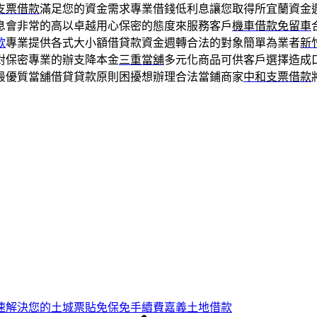
支票借款
滿足您的資金需求專業借錢低利息讓您取得所宜蘭資金
息會非常的高以卓越用心保密的態度來服務客戶
機車借款免留車
款
專業提供各式大小額借貸款資金週轉合法的對象簡單為業者
新
對保密專業的辦支降本金
三重當舖
多元化商品可供客戶選擇造成
最優質當舖借貸貸款原則困擾想辦理合法當鋪商家
中和支票借款
速解決您的土城票貼免保免手續費嘉義土地借款