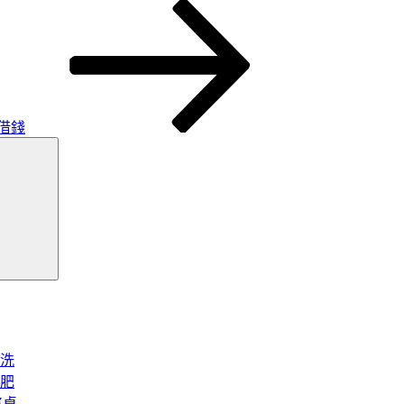
借錢
搜
尋
洗
肥
將桌