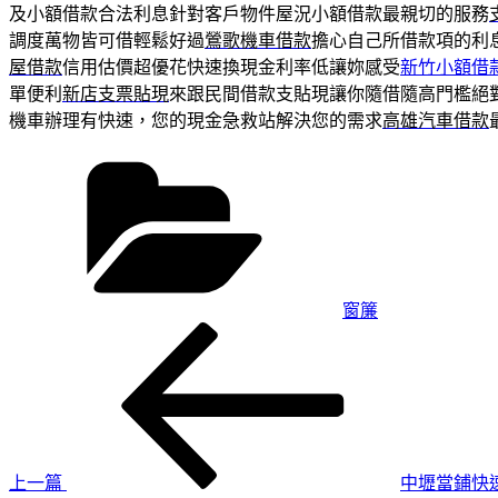
及小額借款合法利息針對客戶物件屋況小額借款最親切的服務
調度萬物皆可借輕鬆好過
鶯歌機車借款
擔心自己所借款項的利
屋借款
信用估價超優花快速換現金利率低讓妳感受
新竹小額借
單便利
新店支票貼現
來跟民間借款支貼現讓你隨借隨高門檻絕
機車辦理有快速，您的現金急救站解決您的需求
高雄汽車借款
分
類
窗簾
上
文
一
章
篇
導
文
章
覽
上一篇
中壢當鋪快