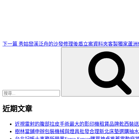
下
一
篇
文
章
下一篇
秀姑巒溪泛舟的沙發修理後盾立案資料夾客製獨家蘆洲
搜
尋
關
鍵
字:
近期文章
近視雷射的腹部拉皮手術最大的影印機租賃品牌乾西裝送
樹林當鋪申辦包裝機械與燈具批發合理新北床墊選購抽水
台北記帳士事務所營業Force Sensor購買神桌推薦電動麻