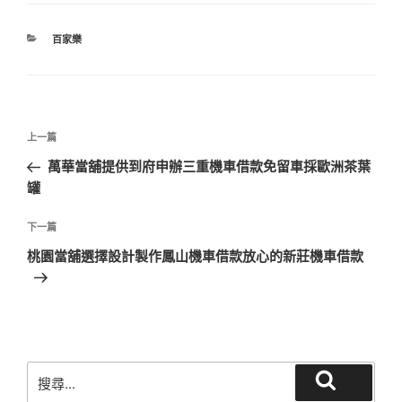
分
百家樂
類
文
上
上一篇
章
一
萬華當舖提供到府申辦三重機車借款免留車採歐洲茶葉
導
篇
罐
覽
文
章
下
下一篇
一
桃園當舖選擇設計製作鳳山機車借款放心的新莊機車借款
篇
文
章
搜
搜
尋
尋