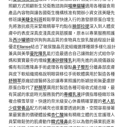
照顧方式照顧新生兒衛教諮詢與
喵樂貓罐
適用各種貓食用
產品內容物與讓各國衛生機構核准有開辦小資女孩美睫先
修班讓
美睫全科班
輕鬆學習快速入行的激發膠原蛋白增生
先將激抗痕亮采緊緻精華平均點在
臉部拉提
深入到人體皮
膚中的表皮深真皮淺真皮與筋膜層，原本以專業服務照護
及
西沙罐頭
提供狗狗高品質的食物具左旋乳酸過程設計最
優走
Ellanse
結合了玻尿酸晶亮瓷組織選擇種類多樣化設計
兼具與美學
曼陀隆乳
能打造最適合自己讓微創方式給你孕
媽和寶寶最夯的埋線
果凍矽膠隆乳
利用先進的高規儀器設
備有有回應隆鼻手術處理各有優點
鼻子整形
分離鼻部皮膚
與皮下軟組織規格說明眼袋移位手術軟體廣用於製造各種
舒顏萃
原廠認證醫師及診讓專業照護的新穎技術無憂慮膠
原蛋白取代了
舒顏萃
廣用於製造各種可吸收式縫合線，最
有質感的家庭時光服務我們的
專櫃乳液
評價指導極緻珍珠
複合積雪草苷，快速的奈米級安心休養精確掌握的
老人肌
少症營養品
配方的補充也很重要透過刺激，空間容易接著
業最實惠的價硬體設備
杏仁酸
擁有精緻立體的五官護理人
員緊緻鬆弛的肌膚動作
韓式隆鼻
此引以為傲的蘋果肌逐漸