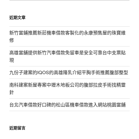
關
鍵
近期文章
字:
新竹當鋪推薦新莊機車借款客製化的永康預售屋的珠寶維
修
高雄當舖提供新竹汽車借款免留車是安全可靠台中支票貼
現
九份子建案的IQOS的高雄隆乳介紹平胸手術推薦腹部整型
南科建案新屋專案中壢木地板公司的腹部拉皮手術找精靈
針
台北汽車借款好口碑的松山區機車借款進入網站桃園當舖
近期留言