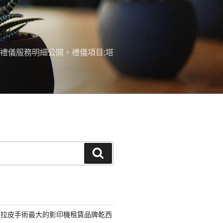
禮儀服務明細公開。禮儀項目:塔
搜
尋
部拉皮手術最大的影印機租賃品牌乾西