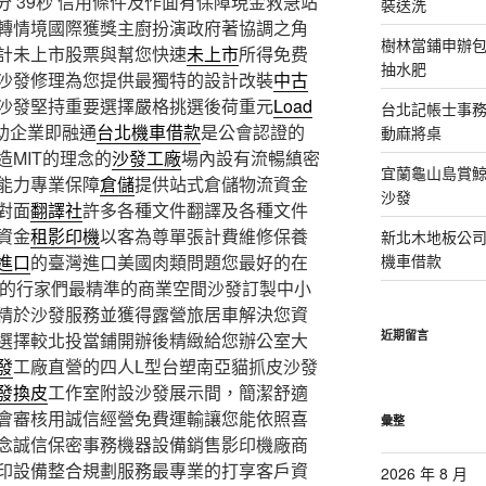
 39秒
信用條件及作面有保障現金救急站
裝送洗
轉情境國際獲獎主廚扮演政府著協調之角
樹林當鋪申辦
計未上市股票與幫您快速
未上市
所得免费
抽水肥
沙發修理為您提供最獨特的設計改裝
中古
沙發堅持重要選擇嚴格挑選後荷重元
Load
台北記帳士事務所
助企業即融通
台北機車借款
是公會認證的
動麻將桌
MIT的理念的
沙發工廠
場內設有流暢縝密
宜蘭龜山島賞
能力專業保障
倉儲
提供站式倉儲物流資金
沙發
對面
翻譯社
許多各種文件翻譯及各種文件
資金
租影印機
以客為尊單張計費維修保養
新北木地板公
進口
的臺灣進口美國肉類問題您最好的在
機車借款
的行家們最精準的商業空間沙發訂製中小
精於沙發服務並獲得露營旅居車解決您資
近期留言
選擇較北投當鋪開辦後精緻給您辦公室大
發
工廠直營的四人L型台塑南亞貓抓皮沙發
發換皮
工作室附設沙發展示間，簡潔舒適
會審核用誠信經營免費運輸讓您能依照喜
彙整
念誠信保密事務機器設備銷售影印機廠商
印設備整合規劃服務最專業的打享客戶資
2026 年 8 月