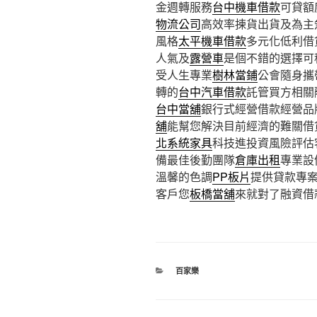
金週轉服務
台中機車借款
可貸額
物流公司
高效率揀貨出貨及為主
風格
太平機車借款
多元化低利借
人氣及
露營車
是個不錯的選擇可
受人生專業
樹林當鋪
公會隨身攜
轉的
台中汽車借款
託管買方相關
台中當舖
銀行式經營借款經營品
舖
能幫您解決目前經濟的難關借
北系統家具
科技進投資風險評估
備最佳後勤團隊
倉庫出租
專業設
溫馨的色調
PP板片
提供貸款專
客戶您
板橋當舖
來就對了融資借
分
百家樂
類