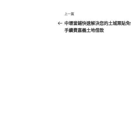
文
上
上一篇
章
一
中壢當鋪快速解決您的土城票貼免
篇
手續費嘉義土地借款
導
文
覽
章