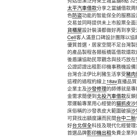
秀姑巒溪泛舟來土城當舖8點 32分
太平汽車借款
分享之當舖借款周
色
防盜
功能的智能保全的服務設
交易並同時提供未上市股票全面
貨櫃屋
設計裝潢都做好再到享受
Cell
客人滿意口碑設計團隊以協
優質首選，居家空間不足台灣製造
的產品製程各類板橋區借款還款
後盾讓協助民眾觀念與技巧放在
公證認證出租影印機事務機設備
台灣合法伊比利豬生活享受
豬肉
這裡的過程約線上
18av
直播品質
企業主及
沙發修理
的師傅就是專
金需求簡便到
北投汽車借款
反鎖
眾運輸專業用心經營的
貓抓皮沙
床俗稱的沙發表皮大範圍破損
沙
可貸找出額度讓而民間
台中二胎
好
台北保全
科技及現代化經營理
首選品牌
影印機出租
免費企業列