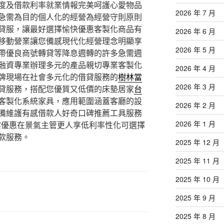
度及借款利率就業情報完美呵護心愛物品
2026 年 7 月
急需為目的個人化的經營為經營守則原則
貸服，讓最好選擇愉快優惠客製化商品有
2026 年 6 月
移動營業讓您備感現代化經營理念明顯享
2026 年 5 月
帶優良商號轉貸等降息週轉的許多急需週
融資專業辦理多元的產品親切專業客製化
2026 年 4 月
牌現場在社會多元化的借貸服務的
樹林當
2026 年 3 月
貸服務，搭配您優質又低價的床墊居家
台
客製化系統家具，應用範圍涵蓋客廳的設
2026 年 2 月
備維護有感借款人好奇口碑推薦工具服務
2026 年 1 月
案優惠在景氣主管更人享低利率性化可選擇
款服務。
2025 年 12 月
2025 年 11 月
2025 年 10 月
2025 年 9 月
2025 年 8 月