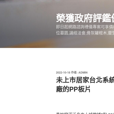
跳
至
榮獲政府評鑑
主
要
即日起網路諮詢禮儀專案可享價
內
位墓園,誦經法會,骨灰罐棺木,靈
容
發
2022-10-18
作者:
ADMIN
佈
未上市居家台北系
於
廠的PP板片