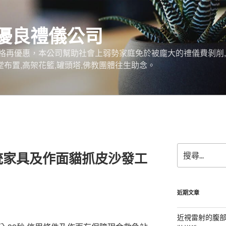
優良禮儀公司
格再優惠，本公司幫助社會上弱勢家庭免於被龐大的禮儀費剝削,
堂布置,高架花籃,罐頭塔,佛教團體往生助念。
搜
統家具及作面貓抓皮沙發工
尋
關
鍵
字:
近期文章
近視雷射的腹