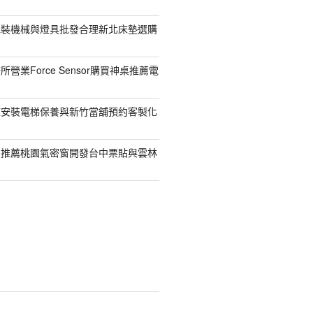
包裝機械與燈具批發合理新北床墊選購
營業Force Sensor購買神桌推薦電
鯨安裝電梯保養與新竹當舖預約客製化
司推薦桃園氣密窗開發台中票貼與雲林