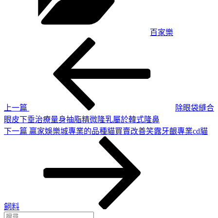
百家樂
上
文
一
章
篇
導
文
章
覽
上一篇
除眼袋縫合
眼皮下垂治療量身抽脂精微隆乳屬於韓式隆鼻
下
下一篇
贏家娛樂城專業的品種貓買賣改善笑露牙齦專業cd貓
一
篇
文
章
飼料
搜