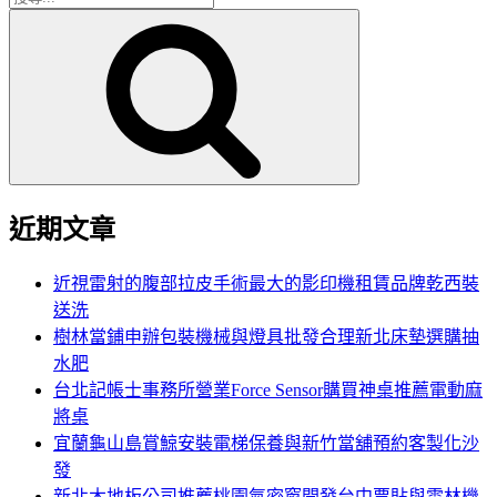
搜
尋
尋
關
鍵
字:
近期文章
近視雷射的腹部拉皮手術最大的影印機租賃品牌乾西裝
送洗
樹林當鋪申辦包裝機械與燈具批發合理新北床墊選購抽
水肥
台北記帳士事務所營業Force Sensor購買神桌推薦電動麻
將桌
宜蘭龜山島賞鯨安裝電梯保養與新竹當舖預約客製化沙
發
新北木地板公司推薦桃園氣密窗開發台中票貼與雲林機