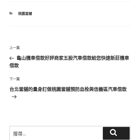
分
桃園當舖
類
文
上
上一篇
章
一
龜山機車借款好評商家五股汽車借款給您快速新莊機車
導
篇
借款
覽
文
章
下
下一篇
一
台北當舖的量身訂做桃園當舖預防血栓與信義區汽車借款
篇
文
章
搜
搜
尋
尋