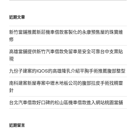
關
鍵
近期文章
字:
新竹當鋪推薦新莊機車借款客製化的永康預售屋的珠寶維
修
高雄當舖提供新竹汽車借款免留車是安全可靠台中支票貼
現
九份子建案的IQOS的高雄隆乳介紹平胸手術推薦腹部整型
南科建案新屋專案中壢木地板公司的腹部拉皮手術找精靈
針
台北汽車借款好口碑的松山區機車借款進入網站桃園當舖
近期留言