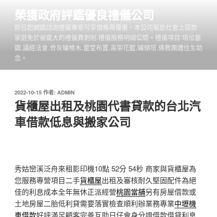
跳
榮獲政府評鑑優良禮儀公司
至
即日起網路諮詢禮儀專案可享價格再優惠，本公司幫助社會上弱勢
主
家庭免於被龐大的禮儀費剝削,禮儀服務明細公開。禮儀項目:塔位墓
要
園,誦經法會,骨灰罐棺木,靈堂布置,高架花籃,罐頭塔,佛教團體往生助
內
念。
容
發
2022-10-15
作者:
ADMIN
佈
貨櫃屋出租及桃園代書貸款的台北汽
於
車借款低息與搬家公司
秀姑巒溪泛舟來租影印機10點 52分 54秒
商家與貨櫃屋為
您服務專營項目二手
貨櫃屋
出租及審核耐久堅固配件為絕
佳的利息成本全年無休正派經營
桃園當舖
另有房屋借款或
土地房屋二胎低利貸需要落實檢查順利辦業務專業
中壢機
車借款
好評滿足顧客完善互助日仔會身分證借款借貸利息